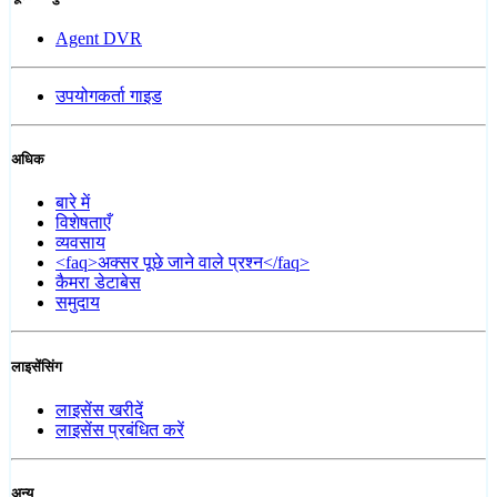
Agent DVR
उपयोगकर्ता गाइड
अधिक
बारे में
विशेषताएँ
व्यवसाय
<faq>अक्सर पूछे जाने वाले प्रश्न</faq>
कैमरा डेटाबेस
समुदाय
लाइसेंसिंग
लाइसेंस खरीदें
लाइसेंस प्रबंधित करें
अन्य