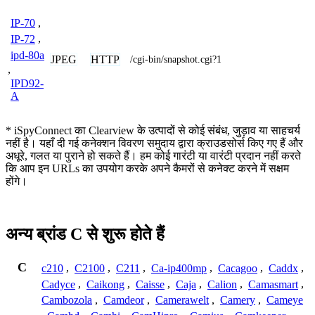
IP-70
,
IP-72
,
ipd-80a
JPEG
HTTP
/cgi-bin/snapshot.cgi?1
,
IPD92-
A
* iSpyConnect का Clearview के उत्पादों से कोई संबंध, जुड़ाव या साहचर्य
नहीं है। यहाँ दी गई कनेक्शन विवरण समुदाय द्वारा क्राउडसोर्स किए गए हैं और
अधूरे, गलत या पुराने हो सकते हैं। हम कोई गारंटी या वारंटी प्रदान नहीं करते
कि आप इन URLs का उपयोग करके अपने कैमरों से कनेक्ट करने में सक्षम
होंगे।
अन्य ब्रांड C से शुरू होते हैं
C
c210
,
C2100
,
C211
,
Ca-ip400mp
,
Cacagoo
,
Caddx
,
Cadyce
,
Caikong
,
Caisse
,
Caja
,
Calion
,
Camasmart
,
Cambozola
,
Camdeor
,
Camerawelt
,
Camery
,
Cameye