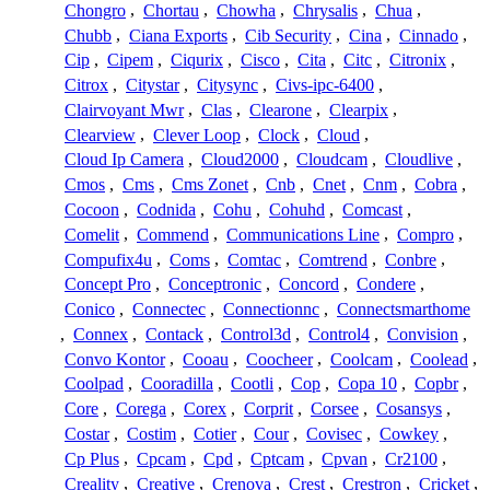
Chongro
,
Chortau
,
Chowha
,
Chrysalis
,
Chua
,
Chubb
,
Ciana Exports
,
Cib Security
,
Cina
,
Cinnado
,
Cip
,
Cipem
,
Ciqurix
,
Cisco
,
Cita
,
Citc
,
Citronix
,
Citrox
,
Citystar
,
Citysync
,
Civs-ipc-6400
,
Clairvoyant Mwr
,
Clas
,
Clearone
,
Clearpix
,
Clearview
,
Clever Loop
,
Clock
,
Cloud
,
Cloud Ip Camera
,
Cloud2000
,
Cloudcam
,
Cloudlive
,
Cmos
,
Cms
,
Cms Zonet
,
Cnb
,
Cnet
,
Cnm
,
Cobra
,
Cocoon
,
Codnida
,
Cohu
,
Cohuhd
,
Comcast
,
Comelit
,
Commend
,
Communications Line
,
Compro
,
Compufix4u
,
Coms
,
Comtac
,
Comtrend
,
Conbre
,
Concept Pro
,
Conceptronic
,
Concord
,
Condere
,
Conico
,
Connectec
,
Connectionnc
,
Connectsmarthome
,
Connex
,
Contack
,
Control3d
,
Control4
,
Convision
,
Convo Kontor
,
Cooau
,
Coocheer
,
Coolcam
,
Coolead
,
Coolpad
,
Cooradilla
,
Cootli
,
Cop
,
Copa 10
,
Copbr
,
Core
,
Corega
,
Corex
,
Corprit
,
Corsee
,
Cosansys
,
Costar
,
Costim
,
Cotier
,
Cour
,
Covisec
,
Cowkey
,
Cp Plus
,
Cpcam
,
Cpd
,
Cptcam
,
Cpvan
,
Cr2100
,
Creality
,
Creative
,
Crenova
,
Crest
,
Crestron
,
Cricket
,