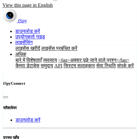
View this page in English
iSpy
डाउनलोड करें
उपयोगकर्ता गाइड
लाइसेंसिंग
लाइसेंस खरीदें
लाइसेंस प्रबंधित करें
अधिक
बारे में
विशेषताएँ
व्यवसाय
<faq>अक्सर पूछे जाने वाले प्रश्न</faq>
कैमरा डेटाबेस
समुदाय
API
सिस्टम सलाहकार
सेवा स्थिति
संपर्क करें
iSpyConnect
सॉफ़्टवेयर
डाउनलोड करें
दूरस्थ पहुँच