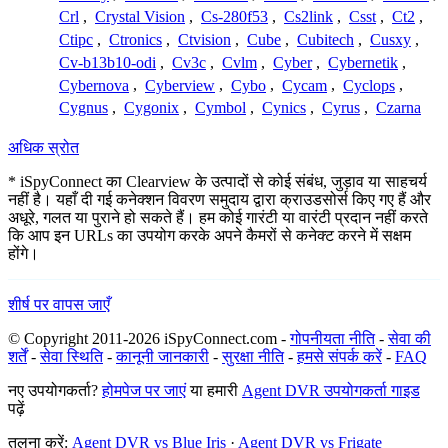
Crl
,
Crystal Vision
,
Cs-280f53
,
Cs2link
,
Csst
,
Ct2
,
Ctipc
,
Ctronics
,
Ctvision
,
Cube
,
Cubitech
,
Cusxy
,
Cv-b13b10-odi
,
Cv3c
,
Cvlm
,
Cyber
,
Cybernetik
,
Cybernova
,
Cyberview
,
Cybo
,
Cycam
,
Cyclops
,
Cygnus
,
Cygonix
,
Cymbol
,
Cynics
,
Cyrus
,
Czarna
अधिक स्रोत
* iSpyConnect का Clearview के उत्पादों से कोई संबंध, जुड़ाव या साहचर्य
नहीं है। यहाँ दी गई कनेक्शन विवरण समुदाय द्वारा क्राउडसोर्स किए गए हैं और
अधूरे, गलत या पुराने हो सकते हैं। हम कोई गारंटी या वारंटी प्रदान नहीं करते
कि आप इन URLs का उपयोग करके अपने कैमरों से कनेक्ट करने में सक्षम
होंगे।
शीर्ष पर वापस जाएँ
© Copyright 2011-2026 iSpyConnect.com -
गोपनीयता नीति
-
सेवा की
शर्तें
-
सेवा स्थिति
-
कानूनी जानकारी
-
सुरक्षा नीति
-
हमसे संपर्क करें
-
FAQ
नए उपयोगकर्ता?
होमपेज पर जाएं
या हमारी
Agent DVR उपयोगकर्ता गाइड
पढ़ें
तुलना करें:
Agent DVR vs Blue Iris
·
Agent DVR vs Frigate