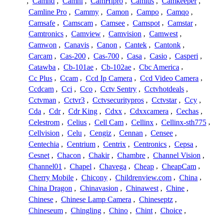
,
Camhd
,
Camhi
,
CamHipro
,
Camius
,
Camkeeper
,
Camline Pro
,
Cammy
,
Camon
,
Campo
,
Camqo
,
Camsafe
,
Camscam
,
Camsee
,
Camspot
,
Camstar
,
Camtronics
,
Camview
,
Camvision
,
Camwest
,
Camwon
,
Canavis
,
Canon
,
Cantek
,
Cantonk
,
Carcam
,
Cas-200
,
Cas-700
,
Casa
,
Casio
,
Casperi
,
Catawba
,
Cb-101ae
,
Cb-102ae
,
Cbc America
,
Cc Plus
,
Ccam
,
Ccd Ip Camera
,
Ccd Video Camera
,
Ccdcam
,
Cci
,
Cco
,
Cctv Sentry
,
Cctvhotdeals
,
Cctvman
,
Cctvr3
,
Cctvsecuritypros
,
Cctvstar
,
Ccy
,
Cda
,
Cdr
,
Cdr King
,
Cdxx
,
Cdxxcamera
,
Cechas
,
Celestrom
,
Celius
,
Cell Cam
,
Cellinx
,
Cellinx-sth775
,
Cellvision
,
Celu
,
Cengiz
,
Cennan
,
Censee
,
Centechia
,
Centrium
,
Centrix
,
Centronics
,
Cepsa
,
Cesnet
,
Chacon
,
Chakir
,
Chambre
,
Channel Vision
,
Channel01
,
Chapel
,
Chavega
,
Cheap
,
CheapCam
,
Cherry Mobile
,
Chicony
,
Childrenview.com
,
China
,
China Dragon
,
Chinavasion
,
Chinawest
,
Chine
,
Chinese
,
Chinese Lamp Camera
,
Chineseptz
,
Chineseum
,
Chingling
,
Chino
,
Chint
,
Choice
,