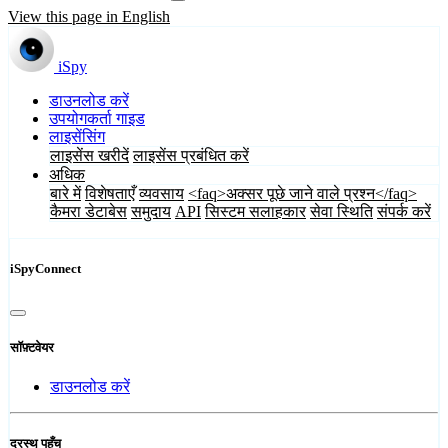
View this page in English
iSpy
डाउनलोड करें
उपयोगकर्ता गाइड
लाइसेंसिंग
लाइसेंस खरीदें
लाइसेंस प्रबंधित करें
अधिक
बारे में
विशेषताएँ
व्यवसाय
<faq>अक्सर पूछे जाने वाले प्रश्न</faq>
कैमरा डेटाबेस
समुदाय
API
सिस्टम सलाहकार
सेवा स्थिति
संपर्क करें
iSpyConnect
सॉफ़्टवेयर
डाउनलोड करें
दूरस्थ पहुँच