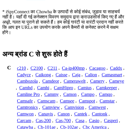
* iSpyConnect का Chowha के उत्पादों से कोई संबंध, जुड़ाव या साहचर्य
नहीं है। यहाँ दी गई कनेक्शन विवरण समुदाय द्वारा क्राउडसोर्स किए गए हैं और
अधूरे, गलत या पुराने हो सकते हैं। हम कोई गारंटी या वारंटी प्रदान नहीं करते
कि आप इन URLs का उपयोग करके अपने कैमरों से कनेक्ट करने में सक्षम
होंगे।
अन्य ब्रांड C से शुरू होते हैं
C
c210
,
C2100
,
C211
,
Ca-ip400mp
,
Cacagoo
,
Caddx
,
Cadyce
,
Caikong
,
Caisse
,
Caja
,
Calion
,
Camasmart
,
Cambozola
,
Camdeor
,
Camerawelt
,
Camery
,
Cameye
,
Camhd
,
Camhi
,
CamHipro
,
Camius
,
Camkeeper
,
Camline Pro
,
Cammy
,
Camon
,
Campo
,
Camqo
,
Camsafe
,
Camscam
,
Camsee
,
Camspot
,
Camstar
,
Camtronics
,
Camview
,
Camvision
,
Camwest
,
Camwon
,
Canavis
,
Canon
,
Cantek
,
Cantonk
,
Carcam
,
Cas-200
,
Cas-700
,
Casa
,
Casio
,
Casperi
,
Catawba
,
Cb-101ae
,
Cb-102ae
,
Cbc America
,