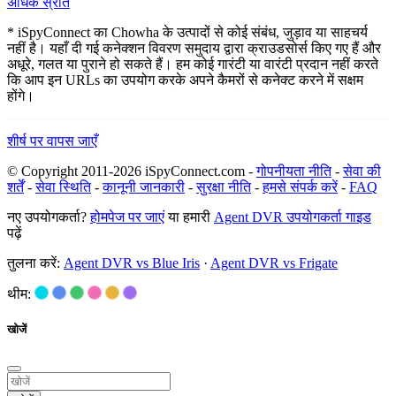
अधिक स्रोत
* iSpyConnect का Chowha के उत्पादों से कोई संबंध, जुड़ाव या साहचर्य
नहीं है। यहाँ दी गई कनेक्शन विवरण समुदाय द्वारा क्राउडसोर्स किए गए हैं और
अधूरे, गलत या पुराने हो सकते हैं। हम कोई गारंटी या वारंटी प्रदान नहीं करते
कि आप इन URLs का उपयोग करके अपने कैमरों से कनेक्ट करने में सक्षम
होंगे।
शीर्ष पर वापस जाएँ
© Copyright 2011-2026 iSpyConnect.com -
गोपनीयता नीति
-
सेवा की
शर्तें
-
सेवा स्थिति
-
कानूनी जानकारी
-
सुरक्षा नीति
-
हमसे संपर्क करें
-
FAQ
नए उपयोगकर्ता?
होमपेज पर जाएं
या हमारी
Agent DVR उपयोगकर्ता गाइड
पढ़ें
तुलना करें:
Agent DVR vs Blue Iris
·
Agent DVR vs Frigate
थीम:
खोजें