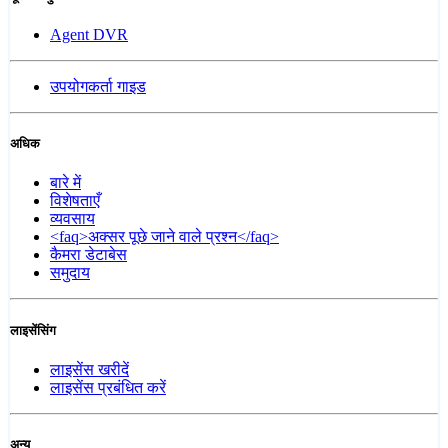
Agent DVR
उपयोगकर्ता गाइड
अधिक
बारे में
विशेषताएँ
व्यवसाय
<faq>अक्सर पूछे जाने वाले प्रश्न</faq>
कैमरा डेटाबेस
समुदाय
लाइसेंसिंग
लाइसेंस खरीदें
लाइसेंस प्रबंधित करें
अन्य