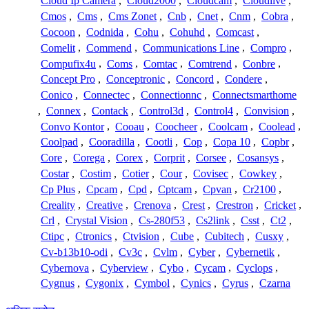
Cloud Ip Camera
,
Cloud2000
,
Cloudcam
,
Cloudlive
,
Cmos
,
Cms
,
Cms Zonet
,
Cnb
,
Cnet
,
Cnm
,
Cobra
,
Cocoon
,
Codnida
,
Cohu
,
Cohuhd
,
Comcast
,
Comelit
,
Commend
,
Communications Line
,
Compro
,
Compufix4u
,
Coms
,
Comtac
,
Comtrend
,
Conbre
,
Concept Pro
,
Conceptronic
,
Concord
,
Condere
,
Conico
,
Connectec
,
Connectionnc
,
Connectsmarthome
,
Connex
,
Contack
,
Control3d
,
Control4
,
Convision
,
Convo Kontor
,
Cooau
,
Coocheer
,
Coolcam
,
Coolead
,
Coolpad
,
Cooradilla
,
Cootli
,
Cop
,
Copa 10
,
Copbr
,
Core
,
Corega
,
Corex
,
Corprit
,
Corsee
,
Cosansys
,
Costar
,
Costim
,
Cotier
,
Cour
,
Covisec
,
Cowkey
,
Cp Plus
,
Cpcam
,
Cpd
,
Cptcam
,
Cpvan
,
Cr2100
,
Creality
,
Creative
,
Crenova
,
Crest
,
Crestron
,
Cricket
,
Crl
,
Crystal Vision
,
Cs-280f53
,
Cs2link
,
Csst
,
Ct2
,
Ctipc
,
Ctronics
,
Ctvision
,
Cube
,
Cubitech
,
Cusxy
,
Cv-b13b10-odi
,
Cv3c
,
Cvlm
,
Cyber
,
Cybernetik
,
Cybernova
,
Cyberview
,
Cybo
,
Cycam
,
Cyclops
,
Cygnus
,
Cygonix
,
Cymbol
,
Cynics
,
Cyrus
,
Czarna