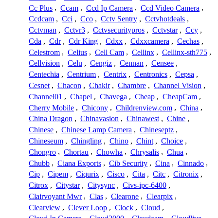
Cc Plus
,
Ccam
,
Ccd Ip Camera
,
Ccd Video Camera
,
Ccdcam
,
Cci
,
Cco
,
Cctv Sentry
,
Cctvhotdeals
,
Cctvman
,
Cctvr3
,
Cctvsecuritypros
,
Cctvstar
,
Ccy
,
Cda
,
Cdr
,
Cdr King
,
Cdxx
,
Cdxxcamera
,
Cechas
,
Celestrom
,
Celius
,
Cell Cam
,
Cellinx
,
Cellinx-sth775
,
Cellvision
,
Celu
,
Cengiz
,
Cennan
,
Censee
,
Centechia
,
Centrium
,
Centrix
,
Centronics
,
Cepsa
,
Cesnet
,
Chacon
,
Chakir
,
Chambre
,
Channel Vision
,
Channel01
,
Chapel
,
Chavega
,
Cheap
,
CheapCam
,
Cherry Mobile
,
Chicony
,
Childrenview.com
,
China
,
China Dragon
,
Chinavasion
,
Chinawest
,
Chine
,
Chinese
,
Chinese Lamp Camera
,
Chineseptz
,
Chineseum
,
Chingling
,
Chino
,
Chint
,
Choice
,
Chongro
,
Chortau
,
Chowha
,
Chrysalis
,
Chua
,
Chubb
,
Ciana Exports
,
Cib Security
,
Cina
,
Cinnado
,
Cip
,
Cipem
,
Ciqurix
,
Cisco
,
Cita
,
Citc
,
Citronix
,
Citrox
,
Citystar
,
Citysync
,
Civs-ipc-6400
,
Clairvoyant Mwr
,
Clas
,
Clearone
,
Clearpix
,
Clearview
,
Clever Loop
,
Clock
,
Cloud
,