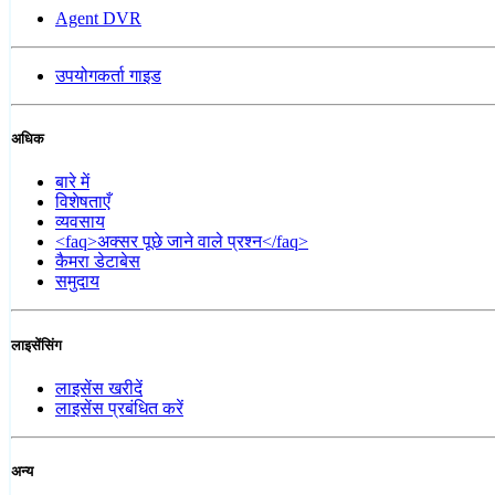
Agent DVR
उपयोगकर्ता गाइड
अधिक
बारे में
विशेषताएँ
व्यवसाय
<faq>अक्सर पूछे जाने वाले प्रश्न</faq>
कैमरा डेटाबेस
समुदाय
लाइसेंसिंग
लाइसेंस खरीदें
लाइसेंस प्रबंधित करें
अन्य