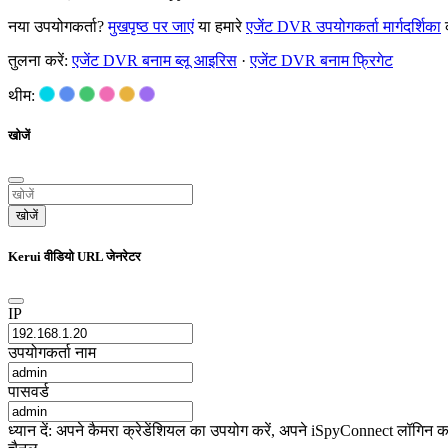
नया उपयोगकर्ता?
मुखपृष्ठ पर जाएं
या हमारे
एजेंट DVR उपयोगकर्ता मार्गदर्शिका
क
तुलना करें:
एजेंट DVR बनाम ब्लू आइरिस
·
एजेंट DVR बनाम फ्रिगेट
थीम:
खोजें
खोजें
Kerui वीडियो URL जेनरेटर
IP
उपयोगकर्ता नाम
पासवर्ड
ध्यान दें: अपने कैमरा क्रेडेंशियल का उपयोग करें, अपने iSpyConnect लॉगिन का