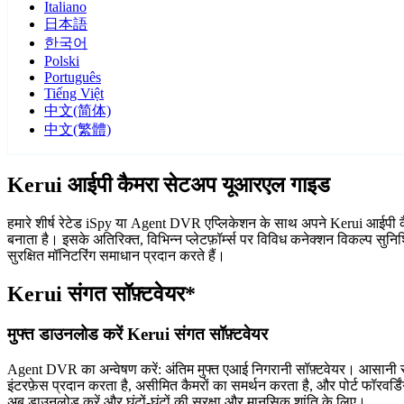
Italiano
日本語
한국어
Polski
Português
Tiếng Việt
中文(简体)
中文(繁體)
Kerui आईपी कैमरा सेटअप यूआरएल गाइड
हमारे शीर्ष रेटेड iSpy या Agent DVR एप्लिकेशन के साथ अपने Kerui आईपी कैमर
बनाता है। इसके अतिरिक्त, विभिन्न प्लेटफ़ॉर्म्स पर विविध कनेक्शन विकल्प स
सुरक्षित मॉनिटरिंग समाधान प्रदान करते हैं।
Kerui संगत सॉफ़्टवेयर*
मुफ्त डाउनलोड करें Kerui संगत सॉफ़्टवेयर
Agent DVR का अन्वेषण करें: अंतिम मुफ्त एआई निगरानी सॉफ़्टवेयर। आसानी से
इंटरफ़ेस प्रदान करता है, असीमित कैमरों का समर्थन करता है, और पोर्ट फॉरवर
अब डाउनलोड करें और घंटों-घंटों की सुरक्षा और मानसिक शांति के लिए।