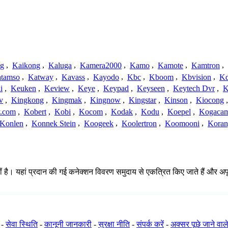
ng
,
Kaikong
,
Kaluga
,
Kamera2000
,
Kamo
,
Kamote
,
Kamtron
,
tamso
,
Katway
,
Kavass
,
Kayodo
,
Kbc
,
Kboom
,
Kbvision
,
K
i
,
Keuken
,
Keview
,
Keye
,
Keypad
,
Keyseen
,
Keytech Dvr
,
K
v
,
Kingkong
,
Kingmak
,
Kingnow
,
Kingstar
,
Kinson
,
Kiocong
.com
,
Kobert
,
Kobi
,
Kocom
,
Kodak
,
Kodu
,
Koepel
,
Kogaca
Konlen
,
Konnek Stein
,
Koogeek
,
Koolertron
,
Koomooni
,
Koran
ै। यहां प्रदान की गई कनेक्शन विवरण समुदाय से एकत्रित किए जाते हैं और अपूर्ण, अ
-
सेवा स्थिति
-
कानूनी जानकारी
-
सुरक्षा नीति
-
संपर्क करें
-
अक्सर पूछे जाने वाले