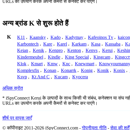
URLs का उपयोग करके अपनी कैमरों से कनेक्ट कर पाएंगे।
अन्य ब्रांड K से शुरू होते हैं
K
K11
,
Kaansky
,
Kado
,
Kadymay
,
Kafeoinos Tv
,
kaico
Karbontech
,
Kare
,
Karel
,
Karkam
,
Kasa
,
Kassaba
,
Ka
Keian
,
Kenik
,
Kenpro
,
Kenton
,
Kenvs
,
Kerui
,
Keshin
Kindermeubel
,
Kindle
,
King Special
,
Kingcam
,
Kingcct
Klok
,
Kmart
,
Kmw
,
Knc
,
Knewmart
,
Knowyournanny
Komplexfix
,
Konan
,
Konarrk
,
Konig
,
Konik
,
Konix
,
Ksvp
,
Kt And C
,
Kucam
,
Kyocera
अधिक स्रोत
* iSpyConnect Kerui के उत्पादों के साथ किसी भी संबंध, कनेक्शन या संघ नहीं ह
URLs का उपयोग करके अपनी कैमरों से कनेक्ट कर पाएंगे।
शीर्ष पर वापस जाएँ
© कॉपीराइट 2011-2026 iSpyConnect.com -
गोपनीयता नीति
-
सेवा की शर्तें