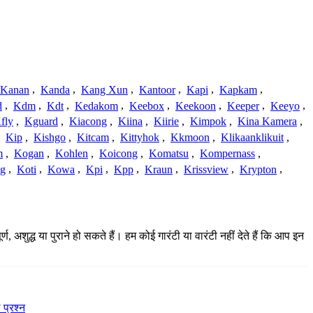
Kanan
,
Kanda
,
Kang Xun
,
Kantoor
,
Kapi
,
Kapkam
,
d
,
Kdm
,
Kdt
,
Kedakom
,
Keebox
,
Keekoon
,
Keeper
,
Keeyo
,
fly
,
Kguard
,
Kiacong
,
Kiina
,
Kiirie
,
Kimpok
,
Kina Kamera
,
,
Kip
,
Kishgo
,
Kitcam
,
Kittyhok
,
Kkmoon
,
Klikaanklikuit
,
m
,
Kogan
,
Kohlen
,
Koicong
,
Komatsu
,
Kompernass
,
g
,
Koti
,
Kowa
,
Kpi
,
Kpp
,
Kraun
,
Krissview
,
Krypton
,
शुद्ध या पुराने हो सकते हैं। हम कोई गारंटी या वारंटी नहीं देते हैं कि आप इन
 प्रश्न