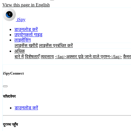
View this page in English
iSpy
डाउनलोड करें
उपयोगकर्ता गाइड
लाइसेंसिंग
लाइसेंस खरीदें
लाइसेंस प्रबंधित करें
अधिक
बारे में
विशेषताएँ
व्यवसाय
<faq>अक्सर पूछे जाने वाले प्रश्न</faq>
कैमर
iSpyConnect
सॉफ़्टवेयर
डाउनलोड करें
दूरस्थ पहुँच