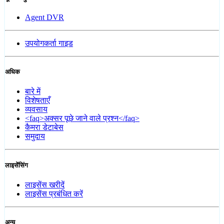
Agent DVR
उपयोगकर्ता गाइड
अधिक
बारे में
विशेषताएँ
व्यवसाय
<faq>अक्सर पूछे जाने वाले प्रश्न</faq>
कैमरा डेटाबेस
समुदाय
लाइसेंसिंग
लाइसेंस खरीदें
लाइसेंस प्रबंधित करें
अन्य