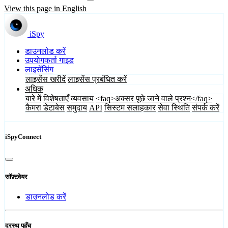
View this page in English
iSpy
डाउनलोड करें
उपयोगकर्ता गाइड
लाइसेंसिंग
लाइसेंस खरीदें
लाइसेंस प्रबंधित करें
अधिक
बारे में
विशेषताएँ
व्यवसाय
<faq>अक्सर पूछे जाने वाले प्रश्न</faq>
कैमरा डेटाबेस
समुदाय
API
सिस्टम सलाहकार
सेवा स्थिति
संपर्क करें
iSpyConnect
सॉफ़्टवेयर
डाउनलोड करें
दूरस्थ पहुँच