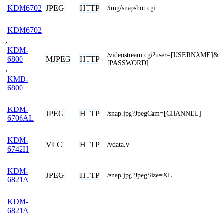
JPEG
HTTP
KDM6702
/img/snapshot.cgi
KDM6702
,
KDM-
/videostream.cgi?user=[USERNAME]&
MJPEG
HTTP
6800
[PASSWORD]
,
KMD-
6800
KDM-
JPEG
HTTP
/snap.jpg?JpegCam=[CHANNEL]
6706AL
KDM-
VLC
HTTP
/vdata.v
6742H
KDM-
JPEG
HTTP
/snap.jpg?JpegSize=XL
6821A
KDM-
6821A