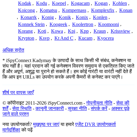
Kodak
,
Kodu
,
Koepel
,
Kogacam
,
Kogan
,
Kohlen
,
Koicong
,
Komatsu
,
Kompernass
,
Komplexfix
,
Konan
,
Konarrk
,
Konig
,
Konik
,
Konix
,
Konlen
,
Konnek Stein
,
Koogeek
,
Koolertron
,
Koomooni
,
Korang
,
Koti
,
Kowa
,
Kpi
,
Kpp
,
Kraun
,
Krissview
,
Krypton
,
Ksvp
,
Kt And C
,
Kucam
,
Kyocera
अधिक स्रोत
* iSpyConnect Kadymay के उत्पादों के साथ किसी भी संबंध, कनेक्शन या
संघ नहीं है। यहां प्रदान की गई कनेक्शन विवरण समुदाय से एकत्रित किए जाते
हैं और अपूर्ण, अशुद्ध या पुराने हो सकते हैं। हम कोई गारंटी या वारंटी नहीं देते हैं
कि आप इन URLs का उपयोग करके अपनी कैमरों से कनेक्ट कर पाएंगे।
शीर्ष पर वापस जाएँ
© कॉपीराइट 2011-2026 iSpyConnect.com -
गोपनीयता नीति
-
सेवा की
शर्तें
-
सेवा स्थिति
-
कानूनी जानकारी
-
सुरक्षा नीति
-
संपर्क करें
-
अक्सर पूछे
जाने वाले प्रश्न
नया उपयोगकर्ता?
मुखपृष्ठ पर जाएं
या हमारे
एजेंट DVR उपयोगकर्ता
मार्गदर्शिका
को पढ़ें