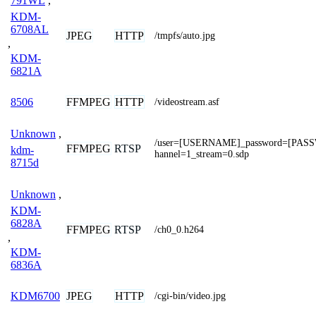
791WL
,
KDM-
6708AL
JPEG
HTTP
/tmpfs/auto.jpg
,
KDM-
6821A
FFMPEG
HTTP
8506
/videostream.asf
Unknown
,
/user=[USERNAME]_password=[PAS
FFMPEG
RTSP
kdm-
hannel=1_stream=0.sdp
8715d
Unknown
,
KDM-
6828A
FFMPEG
RTSP
/ch0_0.h264
,
KDM-
6836A
JPEG
HTTP
KDM6700
/cgi-bin/video.jpg