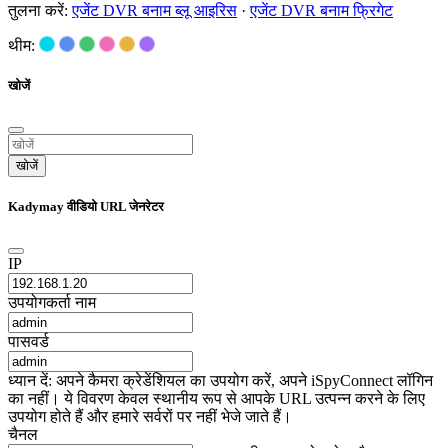
तुलना करें:
एजेंट DVR बनाम ब्लू आइरिस
·
एजेंट DVR बनाम फ्रिगेट
थीम:
खोजें
खोजें
Kadymay वीडियो URL जेनरेटर
IP
उपयोगकर्ता नाम
पासवर्ड
ध्यान दें: अपने कैमरा क्रेडेंशियल का उपयोग करें, अपने iSpyConnect लॉगिन
का नहीं। ये विवरण केवल स्थानीय रूप से आपके URL उत्पन्न करने के लिए
उपयोग होते हैं और हमारे सर्वरों पर नहीं भेजे जाते हैं।
चैनल