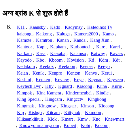
अन्य ब्रांड K से शुरू होते हैं
K
K11
,
Kaansky
,
Kado
,
Kadymay
,
Kafeoinos Tv
,
kaicong
,
Kaikong
,
Kaluga
,
Kamera2000
,
Kamo
,
Kamote
,
Kamtron
,
Kanan
,
Kanda
,
Kang Xun
,
Kantoor
,
Kapi
,
Kapkam
,
Karbontech
,
Kare
,
Karel
,
Karkam
,
Kasa
,
Kassaba
,
Katamso
,
Katway
,
Kavass
,
Kayodo
,
Kbc
,
Kboom
,
Kbvision
,
Kd
,
Kdm
,
Kdt
,
Kedakom
,
Keebox
,
Keekoon
,
Keeper
,
Keeyo
,
Keian
,
Kenik
,
Kenpro
,
Kenton
,
Kenvs
,
Kerui
,
Keshini
,
Keuken
,
Keview
,
Keye
,
Keypad
,
Keyseen
,
Keytech Dvr
,
Kfly
,
Kguard
,
Kiacong
,
Kiina
,
Kiirie
,
Kimpok
,
Kina Kamera
,
Kindermeubel
,
Kindle
,
King Special
,
Kingcam
,
Kingcctv
,
Kingkong
,
Kingmak
,
Kingnow
,
Kingstar
,
Kinson
,
Kiocong
,
Kip
,
Kishgo
,
Kitcam
,
Kittyhok
,
Kkmoon
,
Klikaanklikuit
,
Klok
,
Kmart
,
Kmw
,
Knc
,
Knewmart
,
Knowyournanny.com
,
Kobert
,
Kobi
,
Kocom
,