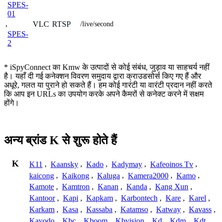
SPES-
01
,
VLC
RTSP
/live/second
SPES-
2
* iSpyConnect का Kmw के उत्पादों से कोई संबंध, जुड़ाव या साहचर्य नहीं
है। यहाँ दी गई कनेक्शन विवरण समुदाय द्वारा क्राउडसोर्स किए गए हैं और
अधूरे, गलत या पुराने हो सकते हैं। हम कोई गारंटी या वारंटी प्रदान नहीं करते
कि आप इन URLs का उपयोग करके अपने कैमरों से कनेक्ट करने में सक्षम
होंगे।
अन्य ब्रांड K से शुरू होते हैं
K
K11
,
Kaansky
,
Kado
,
Kadymay
,
Kafeoinos Tv
,
kaicong
,
Kaikong
,
Kaluga
,
Kamera2000
,
Kamo
,
Kamote
,
Kamtron
,
Kanan
,
Kanda
,
Kang Xun
,
Kantoor
,
Kapi
,
Kapkam
,
Karbontech
,
Kare
,
Karel
,
Karkam
,
Kasa
,
Kassaba
,
Katamso
,
Katway
,
Kavass
,
Kayodo
,
Kbc
,
Kboom
,
Kbvision
,
Kd
,
Kdm
,
Kdt
,