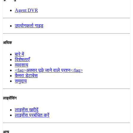
Agent DVR
उपयोगकर्ता गाइड
अधिक
बारे में
विशेषताएँ
व्यवसाय
<faq>अक्सर पूछे जाने वाले प्रश्न</faq>
कैमरा डेटाबेस
समुदाय
लाइसेंसिंग
लाइसेंस खरीदें
लाइसेंस प्रबंधित करें
अन्य