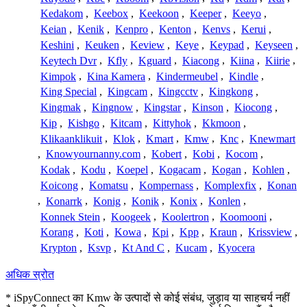
Kedakom
,
Keebox
,
Keekoon
,
Keeper
,
Keeyo
,
Keian
,
Kenik
,
Kenpro
,
Kenton
,
Kenvs
,
Kerui
,
Keshini
,
Keuken
,
Keview
,
Keye
,
Keypad
,
Keyseen
,
Keytech Dvr
,
Kfly
,
Kguard
,
Kiacong
,
Kiina
,
Kiirie
,
Kimpok
,
Kina Kamera
,
Kindermeubel
,
Kindle
,
King Special
,
Kingcam
,
Kingcctv
,
Kingkong
,
Kingmak
,
Kingnow
,
Kingstar
,
Kinson
,
Kiocong
,
Kip
,
Kishgo
,
Kitcam
,
Kittyhok
,
Kkmoon
,
Klikaanklikuit
,
Klok
,
Kmart
,
Kmw
,
Knc
,
Knewmart
,
Knowyournanny.com
,
Kobert
,
Kobi
,
Kocom
,
Kodak
,
Kodu
,
Koepel
,
Kogacam
,
Kogan
,
Kohlen
,
Koicong
,
Komatsu
,
Kompernass
,
Komplexfix
,
Konan
,
Konarrk
,
Konig
,
Konik
,
Konix
,
Konlen
,
Konnek Stein
,
Koogeek
,
Koolertron
,
Koomooni
,
Korang
,
Koti
,
Kowa
,
Kpi
,
Kpp
,
Kraun
,
Krissview
,
Krypton
,
Ksvp
,
Kt And C
,
Kucam
,
Kyocera
अधिक स्रोत
* iSpyConnect का Kmw के उत्पादों से कोई संबंध, जुड़ाव या साहचर्य नहीं