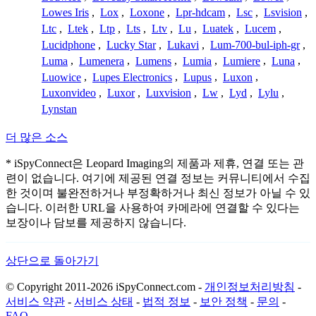
Lowes Iris
,
Lox
,
Loxone
,
Lpr-hdcam
,
Lsc
,
Lsvision
,
Ltc
,
Ltek
,
Ltp
,
Lts
,
Ltv
,
Lu
,
Luatek
,
Lucem
,
Lucidphone
,
Lucky Star
,
Lukavi
,
Lum-700-bul-iph-gr
,
Luma
,
Lumenera
,
Lumens
,
Lumia
,
Lumiere
,
Luna
,
Luowice
,
Lupes Electronics
,
Lupus
,
Luxon
,
Luxonvideo
,
Luxor
,
Luxvision
,
Lw
,
Lyd
,
Lylu
,
Lynstan
더 많은 소스
* iSpyConnect은 Leopard Imaging의 제품과 제휴, 연결 또는 관
련이 없습니다. 여기에 제공된 연결 정보는 커뮤니티에서 수집
한 것이며 불완전하거나 부정확하거나 최신 정보가 아닐 수 있
습니다. 이러한 URL을 사용하여 카메라에 연결할 수 있다는
보장이나 담보를 제공하지 않습니다.
상단으로 돌아가기
© Copyright 2011-2026 iSpyConnect.com -
개인정보처리방침
-
서비스 약관
-
서비스 상태
-
법적 정보
-
보안 정책
-
문의
-
FAQ