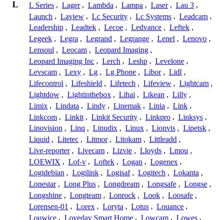
L
L Series
,
Lager
,
Lambda
,
Lampa
,
Laser
,
Lau 3
,
Launch
,
Laview
,
Lc Security
,
Lc Systems
,
Leadcam
,
Leadership
,
Leadtek
,
Lecoe
,
Ledvance
,
Leftek
,
Legeek
,
Legra
,
Legrand
,
Legrange
,
Lenel
,
Lenovo
,
Lensoul
,
Leocam
,
Leopard Imaging
,
Leopard Imaging Inc
,
Lerch
,
Leshp
,
Levelone
,
Levscam
,
Lexy
,
Lg
,
Lg Phone
,
Libor
,
Lidl
,
Lifecontrol
,
Lifeshield
,
Lifetech
,
Lifeview
,
Lightcam
,
Lightdow
,
Lightinthebox
,
Lihai
,
Likean
,
Lilly
,
Limix
,
Lindata
,
Lindy
,
Linemak
,
Linia
,
Link
,
Linkcom
,
Linkit
,
Linkit Security
,
Linkpro
,
Linksys
,
Linovision
,
Linq
,
Linudix
,
Linux
,
Lionvis
,
Lipetsk
,
Liquid
,
Litetec
,
Litmor
,
Litokam
,
Littleadd
,
Live-reporter
,
Livecam
,
Lizvie
,
Lloyds
,
Lmou
,
LOEWIX
,
Lof-v
,
Loftek
,
Logan
,
Logenex
,
Logidebian
,
Logilink
,
Logisaf
,
Logitech
,
Lokanta
,
Lonestar
,
Long Plus
,
Longdream
,
Longsafe
,
Longse
,
Longshine
,
Longteam
,
Lonrock
,
Look
,
Loosafe
,
Lorensen-01
,
Lorex
,
Loryta
,
Lotus
,
Louance
,
Louwice
,
Loveday Smart Home
,
Lowcam
,
Lowes
,