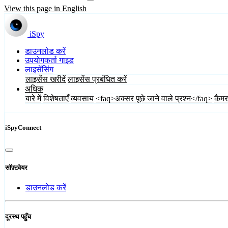
View this page in English
iSpy
डाउनलोड करें
उपयोगकर्ता गाइड
लाइसेंसिंग
लाइसेंस खरीदें
लाइसेंस प्रबंधित करें
अधिक
बारे में
विशेषताएँ
व्यवसाय
<faq>अक्सर पूछे जाने वाले प्रश्न</faq>
कैमर
iSpyConnect
सॉफ़्टवेयर
डाउनलोड करें
दूरस्थ पहुँच