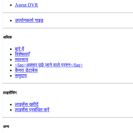
Agent DVR
उपयोगकर्ता गाइड
अधिक
बारे में
विशेषताएँ
व्यवसाय
<faq>अक्सर पूछे जाने वाले प्रश्न</faq>
कैमरा डेटाबेस
समुदाय
लाइसेंसिंग
लाइसेंस खरीदें
लाइसेंस प्रबंधित करें
अन्य