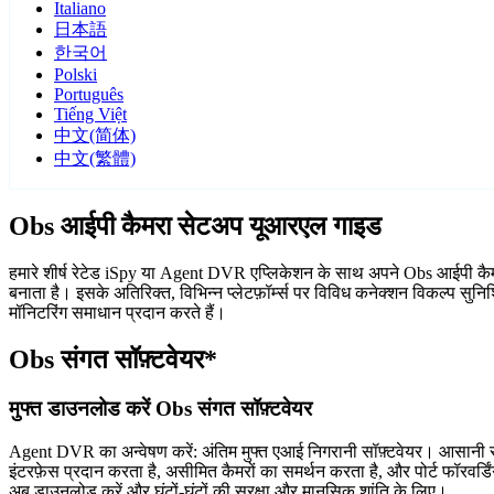
Italiano
日本語
한국어
Polski
Português
Tiếng Việt
中文(简体)
中文(繁體)
Obs आईपी कैमरा सेटअप यूआरएल गाइड
हमारे शीर्ष रेटेड iSpy या Agent DVR एप्लिकेशन के साथ अपने Obs आईपी कैमरों
बनाता है। इसके अतिरिक्त, विभिन्न प्लेटफ़ॉर्म्स पर विविध कनेक्शन विकल्प सु
मॉनिटरिंग समाधान प्रदान करते हैं।
Obs संगत सॉफ़्टवेयर*
मुफ्त डाउनलोड करें Obs संगत सॉफ़्टवेयर
Agent DVR का अन्वेषण करें: अंतिम मुफ्त एआई निगरानी सॉफ़्टवेयर। आसानी से
इंटरफ़ेस प्रदान करता है, असीमित कैमरों का समर्थन करता है, और पोर्ट फॉरवर
अब डाउनलोड करें और घंटों-घंटों की सुरक्षा और मानसिक शांति के लिए।