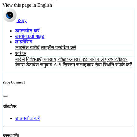
View this page in English
iSpy
डाउनलोड करें
उपयोगकर्ता गाइड
लाइसेंसिंग
लाइसेंस खरीदें
लाइसेंस प्रबंधित करें
अधिक
बारे में
विशेषताएँ
व्यवसाय
<faq>अक्सर पूछे जाने वाले प्रश्न</faq>
कैमरा डेटाबेस
समुदाय
API
सिस्टम सलाहकार
सेवा स्थिति
संपर्क करें
iSpyConnect
सॉफ़्टवेयर
डाउनलोड करें
दूरस्थ पहुँच