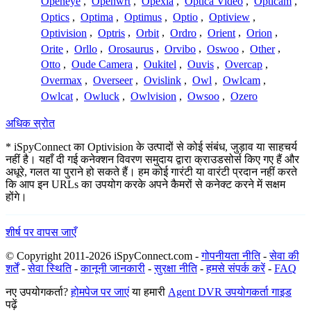
Openeye
,
Openwrt
,
Opexia
,
Optica Video
,
Opticam
,
Optics
,
Optima
,
Optimus
,
Optio
,
Optiview
,
Optivision
,
Optris
,
Orbit
,
Ordro
,
Orient
,
Orion
,
Orite
,
Orllo
,
Orosaurus
,
Orvibo
,
Oswoo
,
Other
,
Otto
,
Oude Camera
,
Oukitel
,
Ouvis
,
Overcap
,
Overmax
,
Overseer
,
Ovislink
,
Owl
,
Owlcam
,
Owlcat
,
Owluck
,
Owlvision
,
Owsoo
,
Ozero
अधिक स्रोत
* iSpyConnect का Optivision के उत्पादों से कोई संबंध, जुड़ाव या साहचर्य
नहीं है। यहाँ दी गई कनेक्शन विवरण समुदाय द्वारा क्राउडसोर्स किए गए हैं और
अधूरे, गलत या पुराने हो सकते हैं। हम कोई गारंटी या वारंटी प्रदान नहीं करते
कि आप इन URLs का उपयोग करके अपने कैमरों से कनेक्ट करने में सक्षम
होंगे।
शीर्ष पर वापस जाएँ
© Copyright 2011-2026 iSpyConnect.com -
गोपनीयता नीति
-
सेवा की
शर्तें
-
सेवा स्थिति
-
कानूनी जानकारी
-
सुरक्षा नीति
-
हमसे संपर्क करें
-
FAQ
नए उपयोगकर्ता?
होमपेज पर जाएं
या हमारी
Agent DVR उपयोगकर्ता गाइड
पढ़ें