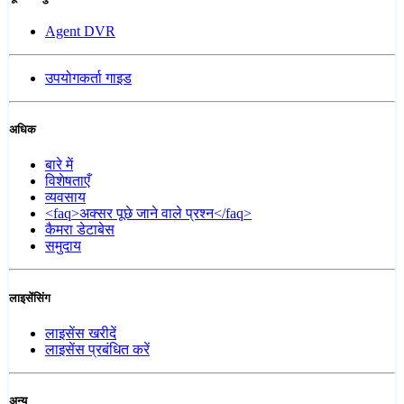
Agent DVR
उपयोगकर्ता गाइड
अधिक
बारे में
विशेषताएँ
व्यवसाय
<faq>अक्सर पूछे जाने वाले प्रश्न</faq>
कैमरा डेटाबेस
समुदाय
लाइसेंसिंग
लाइसेंस खरीदें
लाइसेंस प्रबंधित करें
अन्य