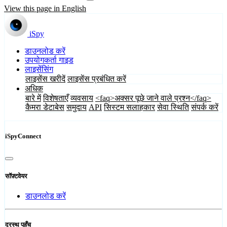
View this page in English
iSpy
डाउनलोड करें
उपयोगकर्ता गाइड
लाइसेंसिंग
लाइसेंस खरीदें
लाइसेंस प्रबंधित करें
अधिक
बारे में
विशेषताएँ
व्यवसाय
<faq>अक्सर पूछे जाने वाले प्रश्न</faq>
कैमरा डेटाबेस
समुदाय
API
सिस्टम सलाहकार
सेवा स्थिति
संपर्क करें
iSpyConnect
सॉफ़्टवेयर
डाउनलोड करें
दूरस्थ पहुँच