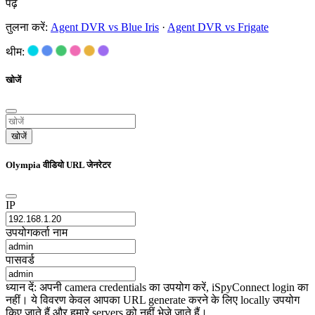
पढ़ें
तुलना करें:
Agent DVR vs Blue Iris
·
Agent DVR vs Frigate
थीम:
खोजें
खोजें
Olympia वीडियो URL जेनरेटर
IP
उपयोगकर्ता नाम
पासवर्ड
ध्यान दें: अपनी camera credentials का उपयोग करें, iSpyConnect login का
नहीं। ये विवरण केवल आपका URL generate करने के लिए locally उपयोग
किए जाते हैं और हमारे servers को नहीं भेजे जाते हैं।