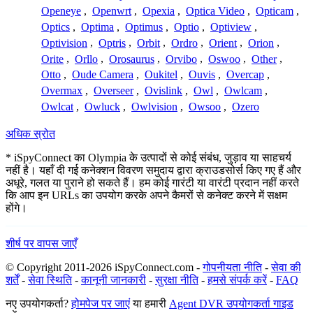
Openeye
,
Openwrt
,
Opexia
,
Optica Video
,
Opticam
,
Optics
,
Optima
,
Optimus
,
Optio
,
Optiview
,
Optivision
,
Optris
,
Orbit
,
Ordro
,
Orient
,
Orion
,
Orite
,
Orllo
,
Orosaurus
,
Orvibo
,
Oswoo
,
Other
,
Otto
,
Oude Camera
,
Oukitel
,
Ouvis
,
Overcap
,
Overmax
,
Overseer
,
Ovislink
,
Owl
,
Owlcam
,
Owlcat
,
Owluck
,
Owlvision
,
Owsoo
,
Ozero
अधिक स्रोत
* iSpyConnect का Olympia के उत्पादों से कोई संबंध, जुड़ाव या साहचर्य
नहीं है। यहाँ दी गई कनेक्शन विवरण समुदाय द्वारा क्राउडसोर्स किए गए हैं और
अधूरे, गलत या पुराने हो सकते हैं। हम कोई गारंटी या वारंटी प्रदान नहीं करते
कि आप इन URLs का उपयोग करके अपने कैमरों से कनेक्ट करने में सक्षम
होंगे।
शीर्ष पर वापस जाएँ
© Copyright 2011-2026 iSpyConnect.com -
गोपनीयता नीति
-
सेवा की
शर्तें
-
सेवा स्थिति
-
कानूनी जानकारी
-
सुरक्षा नीति
-
हमसे संपर्क करें
-
FAQ
नए उपयोगकर्ता?
होमपेज पर जाएं
या हमारी
Agent DVR उपयोगकर्ता गाइड