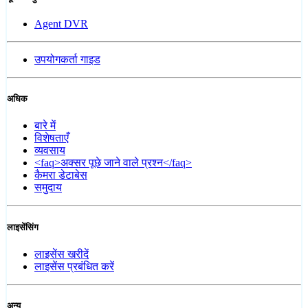
Agent DVR
उपयोगकर्ता गाइड
अधिक
बारे में
विशेषताएँ
व्यवसाय
<faq>अक्सर पूछे जाने वाले प्रश्न</faq>
कैमरा डेटाबेस
समुदाय
लाइसेंसिंग
लाइसेंस खरीदें
लाइसेंस प्रबंधित करें
अन्य