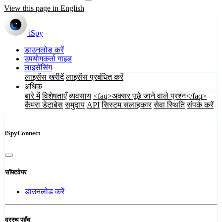
View this page in English
iSpy
डाउनलोड करें
उपयोगकर्ता गाइड
लाइसेंसिंग
लाइसेंस खरीदें
लाइसेंस प्रबंधित करें
अधिक
बारे में
विशेषताएँ
व्यवसाय
<faq>अक्सर पूछे जाने वाले प्रश्न</faq>
कैमरा डेटाबेस
समुदाय
API
सिस्टम सलाहकार
सेवा स्थिति
संपर्क करें
iSpyConnect
सॉफ़्टवेयर
डाउनलोड करें
दूरस्थ पहुँच