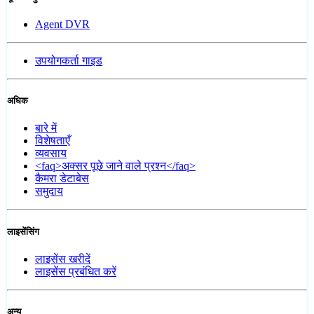
Agent DVR
उपयोगकर्ता गाइड
अधिक
बारे में
विशेषताएँ
व्यवसाय
<faq>अक्सर पूछे जाने वाले प्रश्न</faq>
कैमरा डेटाबेस
समुदाय
लाइसेंसिंग
लाइसेंस खरीदें
लाइसेंस प्रबंधित करें
अन्य