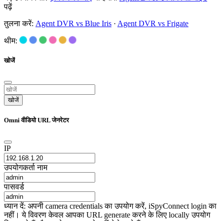
पढ़ें
तुलना करें:
Agent DVR vs Blue Iris
·
Agent DVR vs Frigate
थीम:
खोजें
खोजें
Omni वीडियो URL जेनरेटर
IP
उपयोगकर्ता नाम
पासवर्ड
ध्यान दें: अपनी camera credentials का उपयोग करें, iSpyConnect login का
नहीं। ये विवरण केवल आपका URL generate करने के लिए locally उपयोग