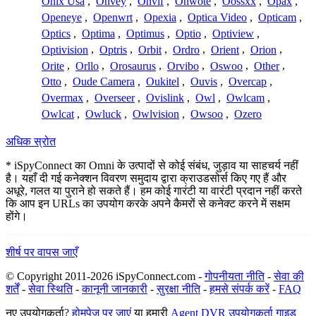
Onix Usa
,
Onvey
,
Onvif
,
Onwote
,
Oossxx
,
Opax
,
Openeye
,
Openwrt
,
Opexia
,
Optica Video
,
Opticam
,
Optics
,
Optima
,
Optimus
,
Optio
,
Optiview
,
Optivision
,
Optris
,
Orbit
,
Ordro
,
Orient
,
Orion
,
Orite
,
Orllo
,
Orosaurus
,
Orvibo
,
Oswoo
,
Other
,
Otto
,
Oude Camera
,
Oukitel
,
Ouvis
,
Overcap
,
Overmax
,
Overseer
,
Ovislink
,
Owl
,
Owlcam
,
Owlcat
,
Owluck
,
Owlvision
,
Owsoo
,
Ozero
अधिक स्रोत
* iSpyConnect का Omni के उत्पादों से कोई संबंध, जुड़ाव या साहचर्य नहीं
है। यहाँ दी गई कनेक्शन विवरण समुदाय द्वारा क्राउडसोर्स किए गए हैं और
अधूरे, गलत या पुराने हो सकते हैं। हम कोई गारंटी या वारंटी प्रदान नहीं करते
कि आप इन URLs का उपयोग करके अपने कैमरों से कनेक्ट करने में सक्षम
होंगे।
शीर्ष पर वापस जाएँ
© Copyright 2011-2026 iSpyConnect.com -
गोपनीयता नीति
-
सेवा की
शर्तें
-
सेवा स्थिति
-
कानूनी जानकारी
-
सुरक्षा नीति
-
हमसे संपर्क करें
-
FAQ
नए उपयोगकर्ता?
होमपेज पर जाएं
या हमारी
Agent DVR उपयोगकर्ता गाइड