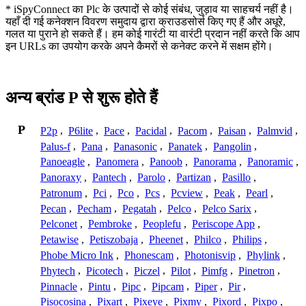
* iSpyConnect का Plc के उत्पादों से कोई संबंध, जुड़ाव या साहचर्य नहीं है।
यहाँ दी गई कनेक्शन विवरण समुदाय द्वारा क्राउडसोर्स किए गए हैं और अधूरे,
गलत या पुराने हो सकते हैं। हम कोई गारंटी या वारंटी प्रदान नहीं करते कि आप
इन URLs का उपयोग करके अपने कैमरों से कनेक्ट करने में सक्षम होंगे।
अन्य ब्रांड P से शुरू होते हैं
P
P2p
,
P6lite
,
Pace
,
Pacidal
,
Pacom
,
Paisan
,
Palmvid
,
Palus-f
,
Pana
,
Panasonic
,
Panatek
,
Pangolin
,
Panoeagle
,
Panomera
,
Panoob
,
Panorama
,
Panoramic
,
Panoraxy
,
Pantech
,
Parolo
,
Partizan
,
Pasillo
,
Patronum
,
Pci
,
Pco
,
Pcs
,
Pcview
,
Peak
,
Pearl
,
Pecan
,
Pecham
,
Pegatah
,
Pelco
,
Pelco Sarix
,
Pelconet
,
Pembroke
,
Peoplefu
,
Periscope App
,
Petawise
,
Petiszobaja
,
Pheenet
,
Philco
,
Philips
,
Phobe Micro Ink
,
Phonescam
,
Photonisvip
,
Phylink
,
Phytech
,
Picotech
,
Piczel
,
Pilot
,
Pimfg
,
Pinetron
,
Pinnacle
,
Pintu
,
Pipc
,
Pipcam
,
Piper
,
Pir
,
Pisocosina
,
Pixart
,
Pixeye
,
Pixmy
,
Pixord
,
Pixpo
,