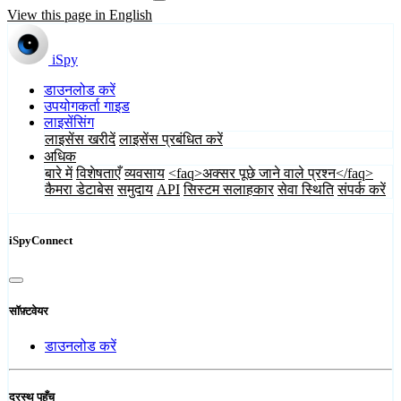
View this page in English
iSpy
डाउनलोड करें
उपयोगकर्ता गाइड
लाइसेंसिंग
लाइसेंस खरीदें
लाइसेंस प्रबंधित करें
अधिक
बारे में
विशेषताएँ
व्यवसाय
<faq>अक्सर पूछे जाने वाले प्रश्न</faq>
कैमरा डेटाबेस
समुदाय
API
सिस्टम सलाहकार
सेवा स्थिति
संपर्क करें
iSpyConnect
सॉफ़्टवेयर
डाउनलोड करें
दूरस्थ पहुँच