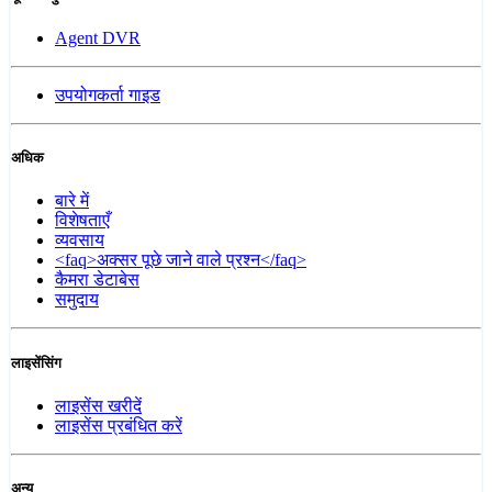
Agent DVR
उपयोगकर्ता गाइड
अधिक
बारे में
विशेषताएँ
व्यवसाय
<faq>अक्सर पूछे जाने वाले प्रश्न</faq>
कैमरा डेटाबेस
समुदाय
लाइसेंसिंग
लाइसेंस खरीदें
लाइसेंस प्रबंधित करें
अन्य