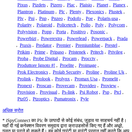
Pixus
,
Pizdets
,
Pizero
,
Plac
,
Plaisio
,
Planet
,
Planex
,
Plantron
,
Platinum
,
Plc
,
Plenty
,
Plexonics
,
Plustek
,
Plv
,
Pni
,
Pnp
,
Pnzeo
,
Podofo
,
Poe
,
Polaris-usa
,
Polarity
,
Polaroid
,
Policetech
,
Pollo
,
Poly
,
Polycom
,
Polyvision
,
Popp
,
Porta
,
Positivo
,
Posonic
,
Powerbizt
,
Powerextra
,
Powerlead
,
Powerpack
,
Prada
,
Praxis
,
Predator
,
Premier
,
Premiumblue
,
Prestel
,
Prikim
,
Prime
,
Pripaso
,
Pristenek
,
Pritech
,
Privileg
,
Proba
,
Probe Digital
,
Procam
,
Procctv
,
Produttore Ignoto #!
,
Proelite
,
Proimage
,
Prok Electronics
,
Prolab Security
,
Proline
,
Proline Uk
,
Prolink
,
Prolook
,
Prolynx
,
Promax Usa
,
Promelit
,
Pronext
,
Proscan
,
Provecam
,
Provideo
,
Proview
,
Provision
,
Provisual
,
Ps-link
,
Psi Robot
,
Psp
,
Ptcl
,
Ptz05
,
Ptzoptics
,
Pumatronix
,
Pyle
अधिक स्रोत
* iSpyConnect का Plc के उत्पादों से कोई संबंध, जुड़ाव या साहचर्य नहीं है।
यहाँ दी गई कनेक्शन विवरण समुदाय द्वारा क्राउडसोर्स किए गए हैं और अधूरे,
गलत या पुराने हो सकते हैं। हम कोई गारंटी या वारंटी प्रदान नहीं करते कि आप