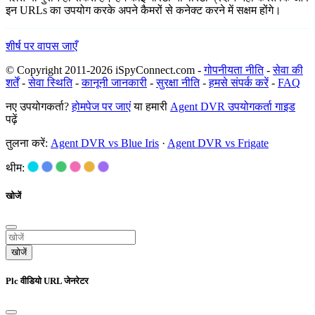
इन URLs का उपयोग करके अपने कैमरों से कनेक्ट करने में सक्षम होंगे।
शीर्ष पर वापस जाएँ
© Copyright 2011-2026 iSpyConnect.com -
गोपनीयता नीति
-
सेवा की
शर्तें
-
सेवा स्थिति
-
कानूनी जानकारी
-
सुरक्षा नीति
-
हमसे संपर्क करें
-
FAQ
नए उपयोगकर्ता?
होमपेज पर जाएं
या हमारी
Agent DVR उपयोगकर्ता गाइड
पढ़ें
तुलना करें:
Agent DVR vs Blue Iris
·
Agent DVR vs Frigate
थीम:
खोजें
खोजें
Plc वीडियो URL जेनरेटर