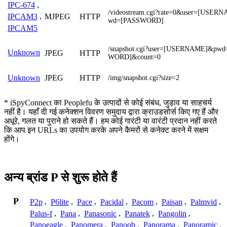
IPC-674
,
/videostream.cgi?rate=0&user=[USER
MJPEG
HTTP
IPCAM3
,
wd=[PASSWORD]
IPCAM5
/snapshot.cgi?user=[USERNAME]&pw
Unknown
JPEG
HTTP
WORD]&count=0
JPEG
HTTP
Unknown
/img/snapshot.cgi?size=2
* iSpyConnect का Peoplefu के उत्पादों से कोई संबंध, जुड़ाव या साहचर्य
नहीं है। यहाँ दी गई कनेक्शन विवरण समुदाय द्वारा क्राउडसोर्स किए गए हैं और
अधूरे, गलत या पुराने हो सकते हैं। हम कोई गारंटी या वारंटी प्रदान नहीं करते
कि आप इन URLs का उपयोग करके अपने कैमरों से कनेक्ट करने में सक्षम
होंगे।
अन्य ब्रांड P से शुरू होते हैं
P
P2p
,
P6lite
,
Pace
,
Pacidal
,
Pacom
,
Paisan
,
Palmvid
,
Palus-f
,
Pana
,
Panasonic
,
Panatek
,
Pangolin
,
Panoeagle
,
Panomera
,
Panoob
,
Panorama
,
Panoramic
,