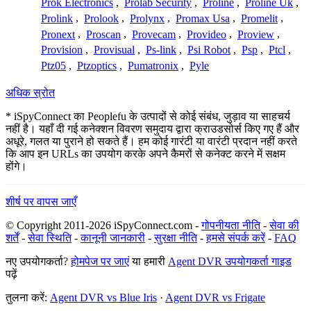
Prok Electronics
,
Prolab Security
,
Proline
,
Proline Uk
,
Prolink
,
Prolook
,
Prolynx
,
Promax Usa
,
Promelit
,
Pronext
,
Proscan
,
Provecam
,
Provideo
,
Proview
,
Provision
,
Provisual
,
Ps-link
,
Psi Robot
,
Psp
,
Ptcl
,
Ptz05
,
Ptzoptics
,
Pumatronix
,
Pyle
अधिक स्रोत
* iSpyConnect का Peoplefu के उत्पादों से कोई संबंध, जुड़ाव या साहचर्य
नहीं है। यहाँ दी गई कनेक्शन विवरण समुदाय द्वारा क्राउडसोर्स किए गए हैं और
अधूरे, गलत या पुराने हो सकते हैं। हम कोई गारंटी या वारंटी प्रदान नहीं करते
कि आप इन URLs का उपयोग करके अपने कैमरों से कनेक्ट करने में सक्षम
होंगे।
शीर्ष पर वापस जाएँ
© Copyright 2011-2026 iSpyConnect.com -
गोपनीयता नीति
-
सेवा की
शर्तें
-
सेवा स्थिति
-
कानूनी जानकारी
-
सुरक्षा नीति
-
हमसे संपर्क करें
-
FAQ
नए उपयोगकर्ता?
होमपेज पर जाएं
या हमारी
Agent DVR उपयोगकर्ता गाइड
पढ़ें
तुलना करें:
Agent DVR vs Blue Iris
·
Agent DVR vs Frigate