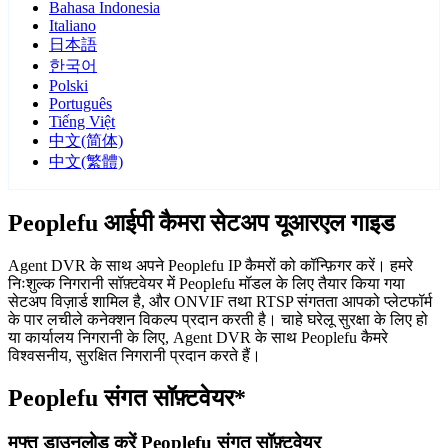
Bahasa Indonesia
Italiano
日本語
한국어
Polski
Português
Tiếng Việt
中文(简体)
中文(繁體)
Peoplefu आईपी कैमरा सेटअप यूआरएल गाइड
Agent DVR के साथ अपने Peoplefu IP कैमरों को कॉन्फ़िगर करें। हमरे
निःशुल्क निगरानी सॉफ़्टवेयर में Peoplefu मॉडल के लिए तैयार किया गया
सेटअप विज़ार्ड शामिल है, और ONVIF तथा RTSP संगतता आपको प्लेटफॉर्म
के पार लचीले कनेक्शन विकल्प प्रदान करती है। चाहे घरेलू सुरक्षा के लिए हो
या कार्यालय निगरानी के लिए, Agent DVR के साथ Peoplefu कैमरे
विश्वसनीय, सुरक्षित निगरानी प्रदान करते हैं।
Peoplefu संगत सॉफ़्टवेयर*
मुफ्त डाउनलोड करें Peoplefu संगत सॉफ़्टवेयर