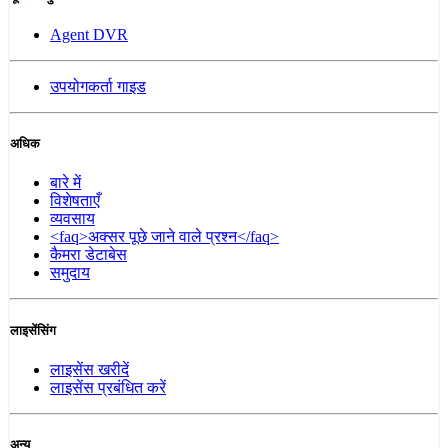
Agent DVR
उपयोगकर्ता गाइड
अधिक
बारे में
विशेषताएँ
व्यवसाय
<faq>अक्सर पूछे जाने वाले प्रश्न</faq>
कैमरा डेटाबेस
समुदाय
लाइसेंसिंग
लाइसेंस खरीदें
लाइसेंस प्रबंधित करें
अन्य