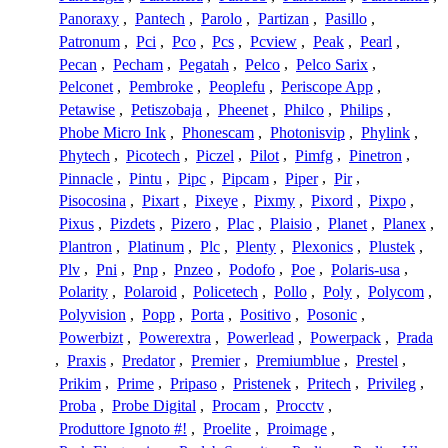
Panoraxy
,
Pantech
,
Parolo
,
Partizan
,
Pasillo
,
Patronum
,
Pci
,
Pco
,
Pcs
,
Pcview
,
Peak
,
Pearl
,
Pecan
,
Pecham
,
Pegatah
,
Pelco
,
Pelco Sarix
,
Pelconet
,
Pembroke
,
Peoplefu
,
Periscope App
,
Petawise
,
Petiszobaja
,
Pheenet
,
Philco
,
Philips
,
Phobe Micro Ink
,
Phonescam
,
Photonisvip
,
Phylink
,
Phytech
,
Picotech
,
Piczel
,
Pilot
,
Pimfg
,
Pinetron
,
Pinnacle
,
Pintu
,
Pipc
,
Pipcam
,
Piper
,
Pir
,
Pisocosina
,
Pixart
,
Pixeye
,
Pixmy
,
Pixord
,
Pixpo
,
Pixus
,
Pizdets
,
Pizero
,
Plac
,
Plaisio
,
Planet
,
Planex
,
Plantron
,
Platinum
,
Plc
,
Plenty
,
Plexonics
,
Plustek
,
Plv
,
Pni
,
Pnp
,
Pnzeo
,
Podofo
,
Poe
,
Polaris-usa
,
Polarity
,
Polaroid
,
Policetech
,
Pollo
,
Poly
,
Polycom
,
Polyvision
,
Popp
,
Porta
,
Positivo
,
Posonic
,
Powerbizt
,
Powerextra
,
Powerlead
,
Powerpack
,
Prada
,
Praxis
,
Predator
,
Premier
,
Premiumblue
,
Prestel
,
Prikim
,
Prime
,
Pripaso
,
Pristenek
,
Pritech
,
Privileg
,
Proba
,
Probe Digital
,
Procam
,
Procctv
,
Produttore Ignoto #!
,
Proelite
,
Proimage
,