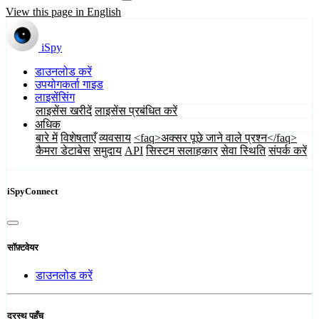
View this page in English
iSpy
डाउनलोड करें
उपयोगकर्ता गाइड
लाइसेंसिंग
लाइसेंस खरीदें
लाइसेंस प्रबंधित करें
अधिक
बारे में
विशेषताएँ
व्यवसाय
<faq>अक्सर पूछे जाने वाले प्रश्न</faq>
कैमरा डेटाबेस
समुदाय
API
सिस्टम सलाहकार
सेवा स्थिति
संपर्क करें
iSpyConnect
सॉफ़्टवेयर
डाउनलोड करें
दूरस्थ पहुँच