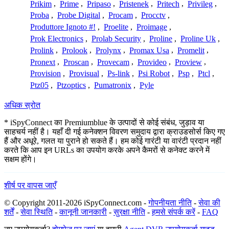
Prikim
,
Prime
,
Pripaso
,
Pristenek
,
Pritech
,
Privileg
,
Proba
,
Probe Digital
,
Procam
,
Procctv
,
Produttore Ignoto #!
,
Proelite
,
Proimage
,
Prok Electronics
,
Prolab Security
,
Proline
,
Proline Uk
,
Prolink
,
Prolook
,
Prolynx
,
Promax Usa
,
Promelit
,
Pronext
,
Proscan
,
Provecam
,
Provideo
,
Proview
,
Provision
,
Provisual
,
Ps-link
,
Psi Robot
,
Psp
,
Ptcl
,
Ptz05
,
Ptzoptics
,
Pumatronix
,
Pyle
अधिक स्रोत
* iSpyConnect का Premiumblue के उत्पादों से कोई संबंध, जुड़ाव या
साहचर्य नहीं है। यहाँ दी गई कनेक्शन विवरण समुदाय द्वारा क्राउडसोर्स किए गए
हैं और अधूरे, गलत या पुराने हो सकते हैं। हम कोई गारंटी या वारंटी प्रदान नहीं
करते कि आप इन URLs का उपयोग करके अपने कैमरों से कनेक्ट करने में
सक्षम होंगे।
शीर्ष पर वापस जाएँ
© Copyright 2011-2026 iSpyConnect.com -
गोपनीयता नीति
-
सेवा की
शर्तें
-
सेवा स्थिति
-
कानूनी जानकारी
-
सुरक्षा नीति
-
हमसे संपर्क करें
-
FAQ