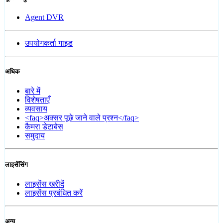
Agent DVR
उपयोगकर्ता गाइड
अधिक
बारे में
विशेषताएँ
व्यवसाय
<faq>अक्सर पूछे जाने वाले प्रश्न</faq>
कैमरा डेटाबेस
समुदाय
लाइसेंसिंग
लाइसेंस खरीदें
लाइसेंस प्रबंधित करें
अन्य