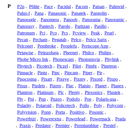
P
P2p
,
P6lite
,
Pace
,
Pacidal
,
Pacom
,
Paisan
,
Palmvid
,
Palus-f
,
Pana
,
Panasonic
,
Panatek
,
Pangolin
,
Panoeagle
,
Panomera
,
Panoob
,
Panorama
,
Panoramic
,
Panoraxy
,
Pantech
,
Parolo
,
Partizan
,
Pasillo
,
Patronum
,
Pci
,
Pco
,
Pcs
,
Pcview
,
Peak
,
Pearl
,
Pecan
,
Pecham
,
Pegatah
,
Pelco
,
Pelco Sarix
,
Pelconet
,
Pembroke
,
Peoplefu
,
Periscope App
,
Petawise
,
Petiszobaja
,
Pheenet
,
Philco
,
Philips
,
Phobe Micro Ink
,
Phonescam
,
Photonisvip
,
Phylink
,
Phytech
,
Picotech
,
Piczel
,
Pilot
,
Pimfg
,
Pinetron
,
Pinnacle
,
Pintu
,
Pipc
,
Pipcam
,
Piper
,
Pir
,
Pisocosina
,
Pixart
,
Pixeye
,
Pixmy
,
Pixord
,
Pixpo
,
Pixus
,
Pizdets
,
Pizero
,
Plac
,
Plaisio
,
Planet
,
Planex
,
Plantron
,
Platinum
,
Plc
,
Plenty
,
Plexonics
,
Plustek
,
Plv
,
Pni
,
Pnp
,
Pnzeo
,
Podofo
,
Poe
,
Polaris-usa
,
Polarity
,
Polaroid
,
Policetech
,
Pollo
,
Poly
,
Polycom
,
Polyvision
,
Popp
,
Porta
,
Positivo
,
Posonic
,
Powerbizt
,
Powerextra
,
Powerlead
,
Powerpack
,
Prada
,
Praxis
,
Predator
,
Premier
,
Premiumblue
,
Prestel
,