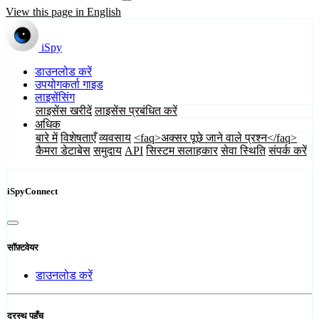
View this page in English
iSpy
डाउनलोड करें
उपयोगकर्ता गाइड
लाइसेंसिंग
लाइसेंस खरीदें
लाइसेंस प्रबंधित करें
अधिक
बारे में
विशेषताएँ
व्यवसाय
<faq>अक्सर पूछे जाने वाले प्रश्न</faq>
कैमरा डेटाबेस
समुदाय
API
सिस्टम सलाहकार
सेवा स्थिति
संपर्क करें
iSpyConnect
सॉफ़्टवेयर
डाउनलोड करें
दूरस्थ पहुँच