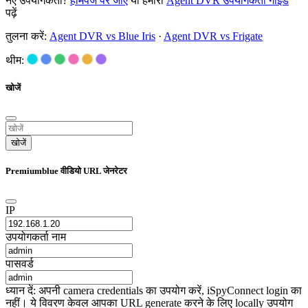
नए उपयोगकर्ता?
होमपेज पर जाएं
या हमारी
Agent DVR उपयोगकर्ता गाइड
पढ़ें
तुलना करें:
Agent DVR vs Blue Iris
·
Agent DVR vs Frigate
थीम:
खोजें
खोजें
Premiumblue वीडियो URL जेनरेटर
IP
उपयोगकर्ता नाम
पासवर्ड
ध्यान दें: अपनी camera credentials का उपयोग करें, iSpyConnect login का
नहीं। ये विवरण केवल आपका URL generate करने के लिए locally उपयोग