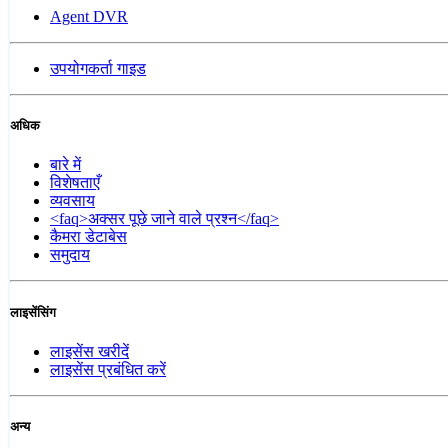
Agent DVR
उपयोगकर्ता गाइड
अधिक
बारे में
विशेषताएँ
व्यवसाय
<faq>अक्सर पूछे जाने वाले प्रश्न</faq>
कैमरा डेटाबेस
समुदाय
लाइसेंसिंग
लाइसेंस खरीदें
लाइसेंस प्रबंधित करें
अन्य