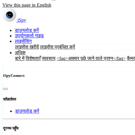
View this page in English
iSpy
डाउनलोड करें
उपयोगकर्ता गाइड
लाइसेंसिंग
लाइसेंस खरीदें
लाइसेंस प्रबंधित करें
अधिक
बारे में
विशेषताएँ
व्यवसाय
<faq>अक्सर पूछे जाने वाले प्रश्न</faq>
कैमर
iSpyConnect
सॉफ़्टवेयर
डाउनलोड करें
दूरस्थ पहुँच