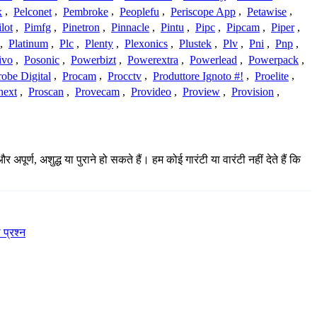
x
,
Pelconet
,
Pembroke
,
Peoplefu
,
Periscope App
,
Petawise
,
ilot
,
Pimfg
,
Pinetron
,
Pinnacle
,
Pintu
,
Pipc
,
Pipcam
,
Piper
,
,
Platinum
,
Plc
,
Plenty
,
Plexonics
,
Plustek
,
Plv
,
Pni
,
Pnp
,
ivo
,
Posonic
,
Powerbizt
,
Powerextra
,
Powerlead
,
Powerpack
,
robe Digital
,
Procam
,
Procctv
,
Produttore Ignoto #!
,
Proelite
,
next
,
Proscan
,
Provecam
,
Provideo
,
Proview
,
Provision
,
्ण, अशुद्ध या पुराने हो सकते हैं। हम कोई गारंटी या वारंटी नहीं देते हैं कि
 प्रश्न