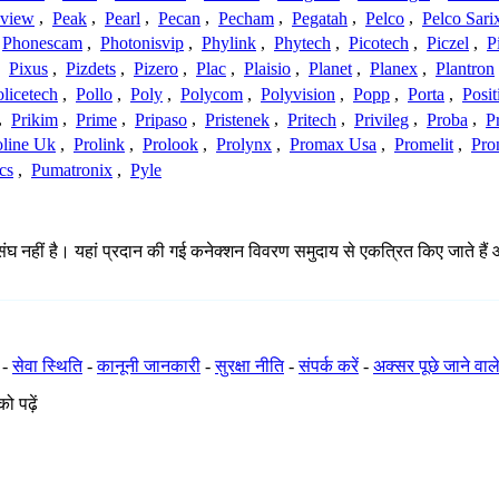
view
,
Peak
,
Pearl
,
Pecan
,
Pecham
,
Pegatah
,
Pelco
,
Pelco Sari
Phonescam
,
Photonisvip
,
Phylink
,
Phytech
,
Picotech
,
Piczel
,
P
,
Pixus
,
Pizdets
,
Pizero
,
Plac
,
Plaisio
,
Planet
,
Planex
,
Plantron
licetech
,
Pollo
,
Poly
,
Polycom
,
Polyvision
,
Popp
,
Porta
,
Posit
,
Prikim
,
Prime
,
Pripaso
,
Pristenek
,
Pritech
,
Privileg
,
Proba
,
P
oline Uk
,
Prolink
,
Prolook
,
Prolynx
,
Promax Usa
,
Promelit
,
Pro
cs
,
Pumatronix
,
Pyle
ीं है। यहां प्रदान की गई कनेक्शन विवरण समुदाय से एकत्रित किए जाते हैं और अपूर
-
सेवा स्थिति
-
कानूनी जानकारी
-
सुरक्षा नीति
-
संपर्क करें
-
अक्सर पूछे जाने वाले
ो पढ़ें