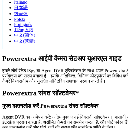
Italiano
日本語
한국어
Polski
Português
Tiếng Việt
中文(简体)
中文(繁體)
Powerextra आईपी कैमरा सेटअप यूआरएल गाइड
हमारे शीर्ष रेटेड iSpy या Agent DVR एप्लिकेशन के साथ अपने Powerextra आईपी
प्रक्रिया को सरल बनाता है। इसके अतिरिक्त, विभिन्न प्लेटफ़ॉर्म्स पर विविध
कैमरे विश्वसनीय और सुरक्षित मॉनिटरिंग समाधान प्रदान करते हैं।
Powerextra संगत सॉफ़्टवेयर*
मुफ्त डाउनलोड करें Powerextra संगत सॉफ़्टवेयर
Agent DVR का अन्वेषण करें: अंतिम मुफ्त एआई निगरानी सॉफ़्टवेयर। आसानी से
इंटरफ़ेस प्रदान करता है, असीमित कैमरों का समर्थन करता है, और पोर्ट फॉरवर
अब डाउनलोड करें और घंटों-घंटों की सुरक्षा और मानसिक शांति के लिए।