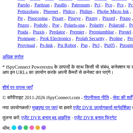
Parolo
,
Partizan
,
Pasillo
,
Patronum
,
Pci
,
Pco
,
Pcs
,
Pc
Petiszobaja
,
Pheenet
,
Philco
,
Philips
,
Phobe Micro Ink
,
Pir
,
Pisocosina
,
Pixart
,
Pixeye
,
Pixmy
,
Pixord
,
Pixpo
Pnzeo
,
Podofo
,
Poe
,
Polaris-usa
,
Polarity
,
Polaroid
,
Po
Prada
,
Praxis
,
Predator
,
Premier
,
Premiumblue
,
Prestel
Proimage
,
Prok Electronics
,
Prolab Security
,
Proline
,
Pr
Provisual
,
Ps-link
,
Psi Robot
,
Psp
,
Ptcl
,
Ptz05
,
Ptzopti
अधिक स्रोत
* iSpyConnect Powerextra के उत्पादों के साथ किसी भी संबंध, कनेक्शन या संघ नह
आप इन URLs का उपयोग करके अपनी कैमरों से कनेक्ट कर पाएंगे।
शीर्ष पर वापस जाएँ
© कॉपीराइट 2011-2026 iSpyConnect.com -
गोपनीयता नीति
-
सेवा की शर्तें
नया उपयोगकर्ता?
मुखपृष्ठ पर जाएं
या हमारे
एजेंट DVR उपयोगकर्ता मार्गदर्शिका
क
तुलना करें:
एजेंट DVR बनाम ब्लू आइरिस
·
एजेंट DVR बनाम फ्रिगेट
थीम: