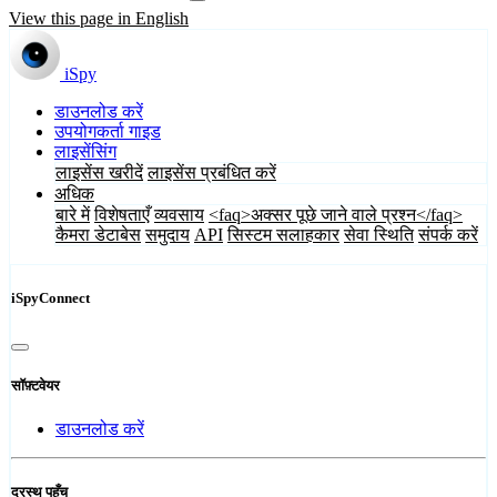
View this page in English
iSpy
डाउनलोड करें
उपयोगकर्ता गाइड
लाइसेंसिंग
लाइसेंस खरीदें
लाइसेंस प्रबंधित करें
अधिक
बारे में
विशेषताएँ
व्यवसाय
<faq>अक्सर पूछे जाने वाले प्रश्न</faq>
कैमरा डेटाबेस
समुदाय
API
सिस्टम सलाहकार
सेवा स्थिति
संपर्क करें
iSpyConnect
सॉफ़्टवेयर
डाउनलोड करें
दूरस्थ पहुँच