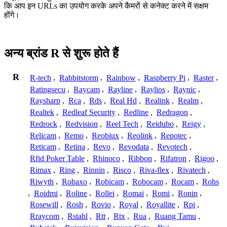
कि आप इन URLs का उपयोग करके अपने कैमरों से कनेक्ट करने में सक्षम
होंगे।
अन्य ब्रांड R से शुरू होते हैं
R
R-tech
,
Rabbitstorm
,
Rainbow
,
Raspberry Pi
,
Raster
,
Ratingsecu
,
Raycam
,
Rayline
,
Raylios
,
Raynic
,
Raysharp
,
Rca
,
Rds
,
Real Hd
,
Realink
,
Realm
,
Realtek
,
Redleaf Security
,
Redline
,
Redragon
,
Redrock
,
Redvision
,
Reel Tech
,
Reidubo
,
Reigy
,
Relicam
,
Remo
,
Reobiux
,
Reolink
,
Repotec
,
Reticam
,
Retina
,
Revo
,
Revodata
,
Revotech
,
Rfid Poker Table
,
Rhinoco
,
Ribbon
,
Rifatron
,
Rigoo
,
Rimax
,
Ring
,
Rinnin
,
Risco
,
Riva-flex
,
Rivatech
,
Riwyth
,
Robaxo
,
Robicam
,
Robocam
,
Rocam
,
Rohs
,
Roidmi
,
Roline
,
Rollei
,
Romai
,
Romi
,
Ronin
,
Rosewill
,
Rosh
,
Rovio
,
Royal
,
Royallite
,
Rpi
,
Rraycom
,
Rstahl
,
Rtt
,
Rtx
,
Rua
,
Ruang Tamu
,