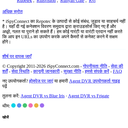
Rubetek
,
Ruisvision
,
Runyan Gate
,
Rvi
अधिक स्रोत
* iSpyConnect का Repotec के उत्पादों से कोई संबंध, जुड़ाव या साहचर्य नहीं
है। यहाँ दी गई कनेक्शन विवरण समुदाय द्वारा क्राउडसोर्स किए गए हैं और
अधूरे, गलत या पुराने हो सकते हैं। हम कोई गारंटी या वारंटी प्रदान नहीं करते
कि आप इन URLs का उपयोग करके अपने कैमरों से कनेक्ट करने में सक्षम
होंगे।
शीर्ष पर वापस जाएँ
© Copyright 2011-2026 iSpyConnect.com -
गोपनीयता नीति
-
सेवा की
शर्तें
-
सेवा स्थिति
-
कानूनी जानकारी
-
सुरक्षा नीति
-
हमसे संपर्क करें
-
FAQ
नए उपयोगकर्ता?
होमपेज पर जाएं
या हमारी
Agent DVR उपयोगकर्ता गाइड
पढ़ें
तुलना करें:
Agent DVR vs Blue Iris
·
Agent DVR vs Frigate
थीम:
खोजें