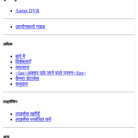
Agent DVR
उपयोगकर्ता गाइड
अधिक
बारे में
विशेषताएँ
व्यवसाय
<faq>अक्सर पूछे जाने वाले प्रश्न</faq>
कैमरा डेटाबेस
समुदाय
लाइसेंसिंग
लाइसेंस खरीदें
लाइसेंस प्रबंधित करें
अन्य