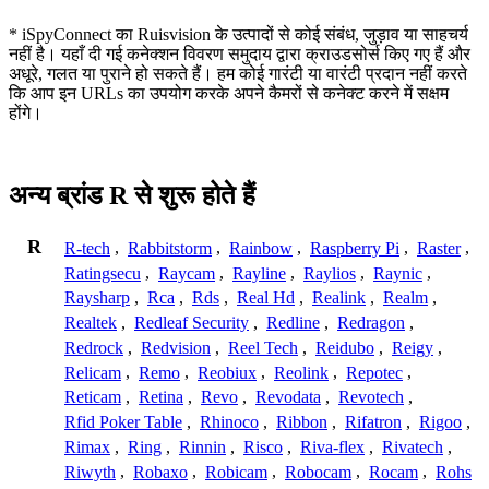
* iSpyConnect का Ruisvision के उत्पादों से कोई संबंध, जुड़ाव या साहचर्य
नहीं है। यहाँ दी गई कनेक्शन विवरण समुदाय द्वारा क्राउडसोर्स किए गए हैं और
अधूरे, गलत या पुराने हो सकते हैं। हम कोई गारंटी या वारंटी प्रदान नहीं करते
कि आप इन URLs का उपयोग करके अपने कैमरों से कनेक्ट करने में सक्षम
होंगे।
अन्य ब्रांड R से शुरू होते हैं
R
R-tech
,
Rabbitstorm
,
Rainbow
,
Raspberry Pi
,
Raster
,
Ratingsecu
,
Raycam
,
Rayline
,
Raylios
,
Raynic
,
Raysharp
,
Rca
,
Rds
,
Real Hd
,
Realink
,
Realm
,
Realtek
,
Redleaf Security
,
Redline
,
Redragon
,
Redrock
,
Redvision
,
Reel Tech
,
Reidubo
,
Reigy
,
Relicam
,
Remo
,
Reobiux
,
Reolink
,
Repotec
,
Reticam
,
Retina
,
Revo
,
Revodata
,
Revotech
,
Rfid Poker Table
,
Rhinoco
,
Ribbon
,
Rifatron
,
Rigoo
,
Rimax
,
Ring
,
Rinnin
,
Risco
,
Riva-flex
,
Rivatech
,
Riwyth
,
Robaxo
,
Robicam
,
Robocam
,
Rocam
,
Rohs