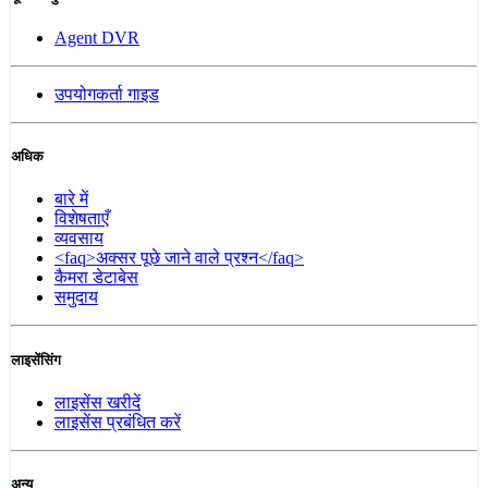
Agent DVR
उपयोगकर्ता गाइड
अधिक
बारे में
विशेषताएँ
व्यवसाय
<faq>अक्सर पूछे जाने वाले प्रश्न</faq>
कैमरा डेटाबेस
समुदाय
लाइसेंसिंग
लाइसेंस खरीदें
लाइसेंस प्रबंधित करें
अन्य