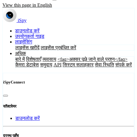
View this page in English
iSpy
डाउनलोड करें
उपयोगकर्ता गाइड
लाइसेंसिंग
लाइसेंस खरीदें
लाइसेंस प्रबंधित करें
अधिक
बारे में
विशेषताएँ
व्यवसाय
<faq>अक्सर पूछे जाने वाले प्रश्न</faq>
कैमरा डेटाबेस
समुदाय
API
सिस्टम सलाहकार
सेवा स्थिति
संपर्क करें
iSpyConnect
सॉफ़्टवेयर
डाउनलोड करें
दूरस्थ पहुँच