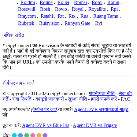
,
Roidmi
,
Roline
,
Rollei
,
Romai
,
Romi
,
Ronin
,
Rosewill
,
Rosh
,
Rovio
,
Royal
,
Royallite
,
Rpi
,
Rraycom
,
Rstahl
,
Rtt
,
Rtx
,
Rua
,
Ruang Tamu
,
Rubetek
,
Ruisvision
,
Runyan Gate
,
Rvi
अधिक स्रोत
* iSpyConnect का Ruisvision के उत्पादों से कोई संबंध, जुड़ाव या साहचर्य
नहीं है। यहाँ दी गई कनेक्शन विवरण समुदाय द्वारा क्राउडसोर्स किए गए हैं और
अधूरे, गलत या पुराने हो सकते हैं। हम कोई गारंटी या वारंटी प्रदान नहीं करते
कि आप इन URLs का उपयोग करके अपने कैमरों से कनेक्ट करने में सक्षम
होंगे।
शीर्ष पर वापस जाएँ
© Copyright 2011-2026 iSpyConnect.com -
गोपनीयता नीति
-
सेवा की
शर्तें
-
सेवा स्थिति
-
कानूनी जानकारी
-
सुरक्षा नीति
-
हमसे संपर्क करें
-
FAQ
नए उपयोगकर्ता?
होमपेज पर जाएं
या हमारी
Agent DVR उपयोगकर्ता गाइड
पढ़ें
तुलना करें:
Agent DVR vs Blue Iris
·
Agent DVR vs Frigate
थीम: