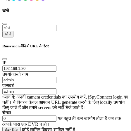
खोजें
खोजें
Ruisvision वीडियो URL जेनरेटर
IP
उपयोगकर्ता नाम
पासवर्ड
ध्यान दें: अपनी camera credentials का उपयोग करें, iSpyConnect login का
नहीं। ये विवरण केवल आपका URL generate करने के लिए locally उपयोग
किए जाते हैं और हमारे servers को नहीं भेजे जाते हैं।
चैनल
यह बहुत ही कम उपयोग होता है जब तक
आपके पास एक DVR न हो।
कोई लॉगिन विवरण शामिल नहीं है
शेयर लिंक