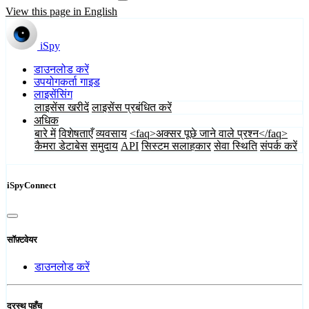
View this page in English
iSpy
डाउनलोड करें
उपयोगकर्ता गाइड
लाइसेंसिंग
लाइसेंस खरीदें
लाइसेंस प्रबंधित करें
अधिक
बारे में
विशेषताएँ
व्यवसाय
<faq>अक्सर पूछे जाने वाले प्रश्न</faq>
कैमरा डेटाबेस
समुदाय
API
सिस्टम सलाहकार
सेवा स्थिति
संपर्क करें
iSpyConnect
सॉफ़्टवेयर
डाउनलोड करें
दूरस्थ पहुँच