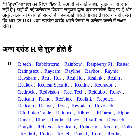
* iSpyConnect का Riva-flex के उत्पादों से कोई संबंध, जुड़ाव या साहचर्य
नहीं है। यहाँ दी गई कनेक्शन विवरण समुदाय द्वारा क्राउडसोर्स किए गए हैं और
अधूरे, गलत या पुराने हो सकते हैं। हम कोई गारंटी या वारंटी प्रदान नहीं करते
कि आप इन URLs का उपयोग करके अपने कैमरों से कनेक्ट करने में सक्षम
होंगे।
अन्य ब्रांड R से शुरू होते हैं
R
R-tech
,
Rabbitstorm
,
Rainbow
,
Raspberry Pi
,
Raster
,
Ratingsecu
,
Raycam
,
Rayline
,
Raylios
,
Raynic
,
Raysharp
,
Rca
,
Rds
,
Real Hd
,
Realink
,
Realm
,
Realtek
,
Redleaf Security
,
Redline
,
Redragon
,
Redrock
,
Redvision
,
Reel Tech
,
Reidubo
,
Reigy
,
Relicam
,
Remo
,
Reobiux
,
Reolink
,
Repotec
,
Reticam
,
Retina
,
Revo
,
Revodata
,
Revotech
,
Rfid Poker Table
,
Rhinoco
,
Ribbon
,
Rifatron
,
Rigoo
,
Rimax
,
Ring
,
Rinnin
,
Risco
,
Riva-flex
,
Rivatech
,
Riwyth
,
Robaxo
,
Robicam
,
Robocam
,
Rocam
,
Rohs
,
Roidmi
,
Roline
,
Rollei
,
Romai
,
Romi
,
Ronin
,