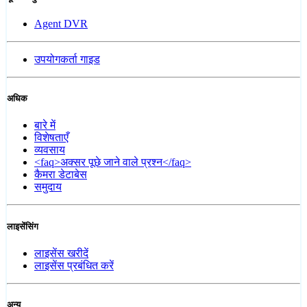
Agent DVR
उपयोगकर्ता गाइड
अधिक
बारे में
विशेषताएँ
व्यवसाय
<faq>अक्सर पूछे जाने वाले प्रश्न</faq>
कैमरा डेटाबेस
समुदाय
लाइसेंसिंग
लाइसेंस खरीदें
लाइसेंस प्रबंधित करें
अन्य