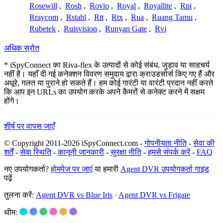
Rosewill
,
Rosh
,
Rovio
,
Royal
,
Royallite
,
Rpi
,
Rraycom
,
Rstahl
,
Rtt
,
Rtx
,
Rua
,
Ruang Tamu
,
Rubetek
,
Ruisvision
,
Runyan Gate
,
Rvi
अधिक स्रोत
* iSpyConnect का Riva-flex के उत्पादों से कोई संबंध, जुड़ाव या साहचर्य
नहीं है। यहाँ दी गई कनेक्शन विवरण समुदाय द्वारा क्राउडसोर्स किए गए हैं और
अधूरे, गलत या पुराने हो सकते हैं। हम कोई गारंटी या वारंटी प्रदान नहीं करते
कि आप इन URLs का उपयोग करके अपने कैमरों से कनेक्ट करने में सक्षम
होंगे।
शीर्ष पर वापस जाएँ
© Copyright 2011-2026 iSpyConnect.com -
गोपनीयता नीति
-
सेवा की
शर्तें
-
सेवा स्थिति
-
कानूनी जानकारी
-
सुरक्षा नीति
-
हमसे संपर्क करें
-
FAQ
नए उपयोगकर्ता?
होमपेज पर जाएं
या हमारी
Agent DVR उपयोगकर्ता गाइड
पढ़ें
तुलना करें:
Agent DVR vs Blue Iris
·
Agent DVR vs Frigate
थीम: