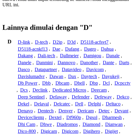
URL ini.
Lainnya dimulai dengan "D"
D
D-link
,
D-tech
,
D2ip
,
D3d
,
D5118-acfsvt7
,
D5118-acnkf13
,
Dae
,
Dafang
,
Dagro
,
Dahua
,
Dakang
,
Dali-tech
,
Dallmeier
,
Damigou
,
Danale
,
Danele
,
Danmini
,
Dannovo
,
Danother
,
Dante
,
Darts
,
Dasco
,
Datapartner
,
Datavideo
,
Davicom
,
Davislumadvr
,
Dawan
,
Dax
,
Daytech
,
Dayukeji
,
Db Power
,
Dbb
,
Dbcam
,
Dbell
,
Dbp
,
Dcl
,
Dcpcctv
,
Dcs
,
Declink
,
Dedicated Micros
,
Deecam
,
Deep Sentinel
,
Defaway
,
Defender
,
Defeway
,
Dekco
,
Dekel
,
Delaval
,
Delcatec
,
Dell
,
Delphi
,
Deltaco
,
Denavo
,
Dentech
,
Denver
,
Dericam
,
Detec
,
Devant
,
Deviceclientq
,
Dextel
,
Df960p
,
Dgsol
,
Dharmesh
,
Dhi Cam
,
Dhwe
,
Diadromos
,
Diamond
,
Dianwan
,
Dico-800
,
Digicam
,
Digicom
,
Digihero
,
Digijet
,