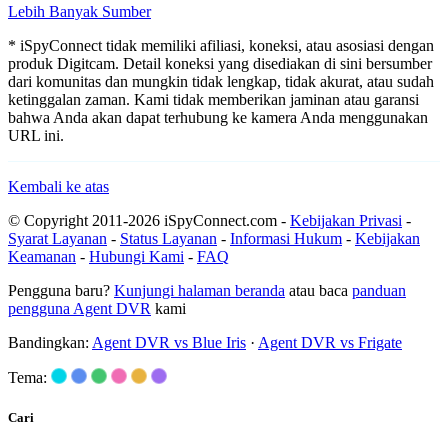
Lebih Banyak Sumber
* iSpyConnect tidak memiliki afiliasi, koneksi, atau asosiasi dengan
produk Digitcam. Detail koneksi yang disediakan di sini bersumber
dari komunitas dan mungkin tidak lengkap, tidak akurat, atau sudah
ketinggalan zaman. Kami tidak memberikan jaminan atau garansi
bahwa Anda akan dapat terhubung ke kamera Anda menggunakan
URL ini.
Kembali ke atas
© Copyright 2011-2026 iSpyConnect.com -
Kebijakan Privasi
-
Syarat Layanan
-
Status Layanan
-
Informasi Hukum
-
Kebijakan
Keamanan
-
Hubungi Kami
-
FAQ
Pengguna baru?
Kunjungi halaman beranda
atau baca
panduan
pengguna Agent DVR
kami
Bandingkan:
Agent DVR vs Blue Iris
·
Agent DVR vs Frigate
Tema:
Cari