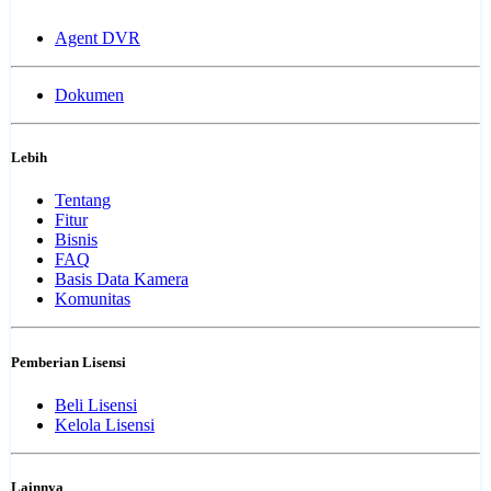
Agent DVR
Dokumen
Lebih
Tentang
Fitur
Bisnis
FAQ
Basis Data Kamera
Komunitas
Pemberian Lisensi
Beli Lisensi
Kelola Lisensi
Lainnya