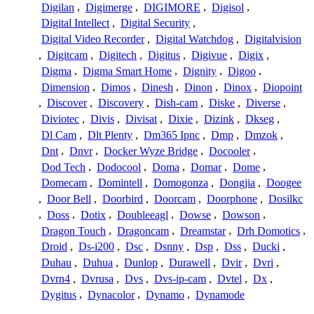
Digilan
,
Digimerge
,
DIGIMORE
,
Digisol
,
Digital Intellect
,
Digital Security
,
Digital Video Recorder
,
Digital Watchdog
,
Digitalvision
,
Digitcam
,
Digitech
,
Digitus
,
Digivue
,
Digix
,
Digma
,
Digma Smart Home
,
Dignity
,
Digoo
,
Dimension
,
Dimos
,
Dinesh
,
Dinon
,
Dinox
,
Diopoint
,
Discover
,
Discovery
,
Dish-cam
,
Diske
,
Diverse
,
Diviotec
,
Divis
,
Divisat
,
Dixie
,
Dizink
,
Dkseg
,
Dl Cam
,
Dlt Plenty
,
Dm365 Ipnc
,
Dmp
,
Dmzok
,
Dnt
,
Dnvr
,
Docker Wyze Bridge
,
Docooler
,
Dod Tech
,
Dodocool
,
Doma
,
Domar
,
Dome
,
Domecam
,
Domintell
,
Domogonza
,
Dongjia
,
Doogee
,
Door Bell
,
Doorbird
,
Doorcam
,
Doorphone
,
Dosilkc
,
Doss
,
Dotix
,
Doubleeagl
,
Dowse
,
Dowson
,
Dragon Touch
,
Dragoncam
,
Dreamstar
,
Drh Domotics
,
Droid
,
Ds-i200
,
Dsc
,
Dsnny
,
Dsp
,
Dss
,
Ducki
,
Duhau
,
Duhua
,
Dunlop
,
Durawell
,
Dvir
,
Dvri
,
Dvrn4
,
Dvrusa
,
Dvs
,
Dvs-ip-cam
,
Dvtel
,
Dx
,
Dygitus
,
Dynacolor
,
Dynamo
,
Dynamode