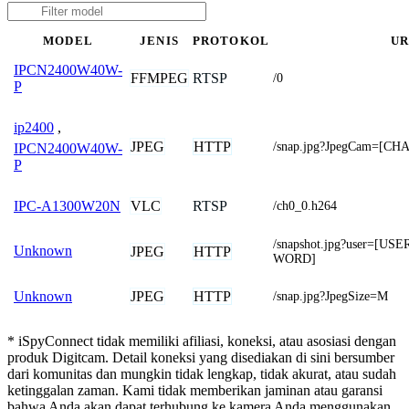
MODEL
JENIS
PROTOKOL
U
IPCN2400W40W-
FFMPEG
RTSP
/0
P
ip2400
,
JPEG
HTTP
/snap.jpg?JpegCam=[C
IPCN2400W40W-
P
VLC
RTSP
IPC-A1300W20N
/ch0_0.h264
/snapshot.jpg?user=[
Unknown
JPEG
HTTP
WORD]
JPEG
HTTP
Unknown
/snap.jpg?JpegSize=M
* iSpyConnect tidak memiliki afiliasi, koneksi, atau asosiasi dengan
produk Digitcam. Detail koneksi yang disediakan di sini bersumber
dari komunitas dan mungkin tidak lengkap, tidak akurat, atau sudah
ketinggalan zaman. Kami tidak memberikan jaminan atau garansi
bahwa Anda akan dapat terhubung ke kamera Anda menggunakan