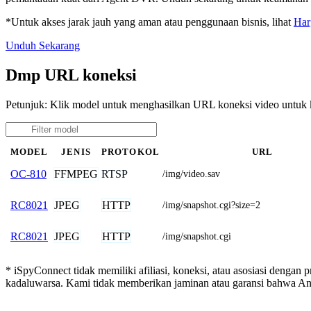
*Untuk akses jarak jauh yang aman atau penggunaan bisnis, lihat
Har
Unduh Sekarang
Dmp URL koneksi
Petunjuk: Klik model untuk menghasilkan URL koneksi video untu
MODEL
JENIS
PROTOKOL
URL
FFMPEG
RTSP
OC-810
/img/video.sav
JPEG
HTTP
RC8021
/img/snapshot.cgi?size=2
JPEG
HTTP
RC8021
/img/snapshot.cgi
* iSpyConnect tidak memiliki afiliasi, koneksi, atau asosiasi dengan
kadaluwarsa. Kami tidak memberikan jaminan atau garansi bahwa A