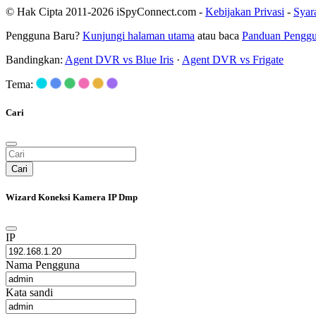
© Hak Cipta 2011-2026 iSpyConnect.com -
Kebijakan Privasi
-
Syar
Pengguna Baru?
Kunjungi halaman utama
atau baca
Panduan Pengg
Bandingkan:
Agent DVR vs Blue Iris
·
Agent DVR vs Frigate
Tema:
Cari
Cari
Wizard Koneksi Kamera IP Dmp
IP
Nama Pengguna
Kata sandi