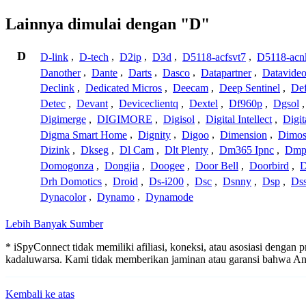
Lainnya dimulai dengan "D"
D
D-link
,
D-tech
,
D2ip
,
D3d
,
D5118-acfsvt7
,
D5118-acn
Danother
,
Dante
,
Darts
,
Dasco
,
Datapartner
,
Datavide
Declink
,
Dedicated Micros
,
Deecam
,
Deep Sentinel
,
De
Detec
,
Devant
,
Deviceclientq
,
Dextel
,
Df960p
,
Dgsol
Digimerge
,
DIGIMORE
,
Digisol
,
Digital Intellect
,
Digit
Digma Smart Home
,
Dignity
,
Digoo
,
Dimension
,
Dimo
Dizink
,
Dkseg
,
Dl Cam
,
Dlt Plenty
,
Dm365 Ipnc
,
Dm
Domogonza
,
Dongjia
,
Doogee
,
Door Bell
,
Doorbird
,
D
Drh Domotics
,
Droid
,
Ds-i200
,
Dsc
,
Dsnny
,
Dsp
,
Ds
Dynacolor
,
Dynamo
,
Dynamode
Lebih Banyak Sumber
* iSpyConnect tidak memiliki afiliasi, koneksi, atau asosiasi dengan
kadaluwarsa. Kami tidak memberikan jaminan atau garansi bahwa A
Kembali ke atas