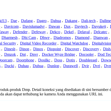
kf13
,
Dae
,
Dafang
,
Dagro
,
Dahua
,
Dakang
,
Dali-tech
,
Dallme
o
,
Davicom
,
Davislumadvr
,
Dawan
,
Dax
,
Daytech
,
Dayukeji
,
faway
,
Defender
,
Defeway
,
Dekco
,
Dekel
,
Delaval
,
Delcatec
,
,
Dharmesh
,
Dhi Cam
,
Dhwe
,
Diadromos
,
Diamond
,
Dianwan
,
al Security
,
Digital Video Recorder
,
Digital Watchdog
,
Digitalvisio
s
,
Dinesh
,
Dinon
,
Dinox
,
Diopoint
,
Discover
,
Discovery
,
Dish
p
,
Dmzok
,
Dnt
,
Dnvr
,
Docker Wyze Bridge
,
Docooler
,
Dod Te
oorcam
,
Doorphone
,
Dosilkc
,
Doss
,
Dotix
,
Doubleeagl
,
Dows
s
,
Ducki
,
Duhau
,
Duhua
,
Dunlop
,
Durawell
,
Dvir
,
Dvri
,
Dvr
 produk-produk Dmp. Detail koneksi yang disediakan di sini bersumber d
nda akan dapat terhubung ke kamera Anda menggunakan URL ini.