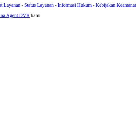
at Layanan
-
Status Layanan
-
Informasi Hukum
-
Kebijakan Keamana
una Agent DVR
kami