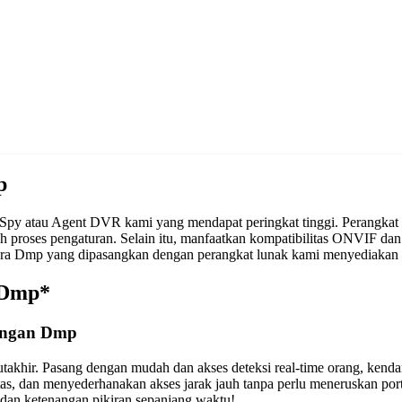
p
 iSpy atau Agent DVR kami yang mendapat peringkat tinggi. Perangka
 proses pengaturan. Selain itu, manfaatkan kompatibilitas ONVIF dan
era Dmp yang dipasangkan dengan perangkat lunak kami menyediakan 
 Dmp*
engan Dmp
takhir. Pasang dengan mudah dan akses deteksi real-time orang, kend
tas, dan menyederhanakan akses jarak jauh tanpa perlu meneruskan p
an ketenangan pikiran sepanjang waktu!