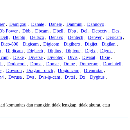
ier
,
Damigou
,
Danale
,
Danele
,
Danmini
,
Dannovo
,
Db Power
,
Dbb
,
Dbcam
,
Dbell
,
Dbp
,
Dcl
,
Dcpcctv
,
Dcs
,
Dell
,
Delphi
,
Deltaco
,
Denavo
,
Dentech
,
Denver
,
Dericam
,
Dico-800
,
Digicam
,
Digicom
,
Digihero
,
Digijet
,
Digilan
,
n
,
Digitcam
,
Digitech
,
Digitus
,
Digivue
,
Digix
,
Digma
,
-cam
,
Diske
,
Diverse
,
Diviotec
,
Divis
,
Divisat
,
Dixie
,
ch
,
Dodocool
,
Doma
,
Domar
,
Dome
,
Domecam
,
Domintell
,
e
,
Dowson
,
Dragon Touch
,
Dragoncam
,
Dreamstar
,
n4
,
Dvrusa
,
Dvs
,
Dvs-ip-cam
,
Dvtel
,
Dx
,
Dygitus
,
ari komunitas dan mungkin tidak lengkap, tidak akurat, atau