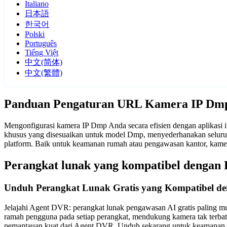
Italiano
日本語
한국어
Polski
Português
Tiếng Việt
中文(简体)
中文(繁體)
Panduan Pengaturan URL Kamera IP Dm
Mengonfigurasi kamera IP Dmp Anda secara efisien dengan aplikasi
khusus yang disesuaikan untuk model Dmp, menyederhanakan seluruh
platform. Baik untuk keamanan rumah atau pengawasan kantor, kam
Perangkat lunak yang kompatibel dengan
Unduh Perangkat Lunak Gratis yang Kompatibel d
Jelajahi Agent DVR: perangkat lunak pengawasan AI gratis paling mu
ramah pengguna pada setiap perangkat, mendukung kamera tak terba
pemantauan kuat dari Agent DVR. Unduh sekarang untuk keamanan d