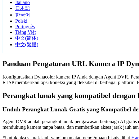
Italiano
日本語
한국어
Polski
Português
Tiếng Việt
中文(简体)
中文(繁體)
Panduan Pengaturan URL Kamera IP Dyn
Konfigurasikan Dynacolor kamera IP Anda dengan Agent DVR. Perang
RTSP memberikan opsi koneksi yang fleksibel di berbagai platform
Perangkat lunak yang kompatibel dengan
Unduh Perangkat Lunak Gratis yang Kompatibel de
Agent DVR adalah perangkat lunak pengawasan bertenaga AI gratis d
mendukung kamera tanpa batas, dan memberikan akses jarak jauh t
*Untuk akses jarak jauh yang aman atau penggunaan bisnis, lihat
Har