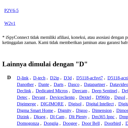
P2V6-5
W2v1
* iSpyConnect tidak memiliki afiliasi, koneksi, atau asosiasi dengan
ketinggalan zaman. Kami tidak memberikan jaminan atau garansi b
Lainnya dimulai dengan "D"
D
D-link
,
D-tech
,
D2ip
,
D3d
,
D5118-acfsvt7
,
D5118-acn
Danother
,
Dante
,
Darts
,
Dasco
,
Datapartner
,
Datavide
Declink
,
Dedicated Micros
,
Deecam
,
Deep Sentinel
,
De
Detec
,
Devant
,
Deviceclientq
,
Dextel
,
Df960p
,
Dgsol
Digimerge
,
DIGIMORE
,
Digisol
,
Digital Intellect
,
Digit
Digma Smart Home
,
Dignity
,
Digoo
,
Dimension
,
Dimo
Dizink
,
Dkseg
,
Dl Cam
,
Dlt Plenty
,
Dm365 Ipnc
,
Dm
Domogonza
,
Dongjia
,
Doogee
,
Door Bell
,
Doorbird
,
D