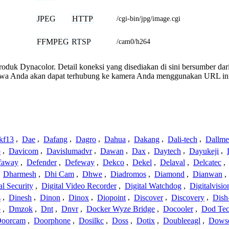
JPEG
HTTP
/cgi-bin/jpg/image.cgi
FFMPEG
RTSP
/cam0/h264
 produk Dynacolor. Detail koneksi yang disediakan di sini bersumber da
ahwa Anda akan dapat terhubung ke kamera Anda menggunakan URL in
kf13
,
Dae
,
Dafang
,
Dagro
,
Dahua
,
Dakang
,
Dali-tech
,
Dallme
o
,
Davicom
,
Davislumadvr
,
Dawan
,
Dax
,
Daytech
,
Dayukeji
,
faway
,
Defender
,
Defeway
,
Dekco
,
Dekel
,
Delaval
,
Delcatec
,
,
Dharmesh
,
Dhi Cam
,
Dhwe
,
Diadromos
,
Diamond
,
Dianwan
,
al Security
,
Digital Video Recorder
,
Digital Watchdog
,
Digitalvisio
s
,
Dinesh
,
Dinon
,
Dinox
,
Diopoint
,
Discover
,
Discovery
,
Dish
p
,
Dmzok
,
Dnt
,
Dnvr
,
Docker Wyze Bridge
,
Docooler
,
Dod Te
oorcam
,
Doorphone
,
Dosilkc
,
Doss
,
Dotix
,
Doubleeagl
,
Dows