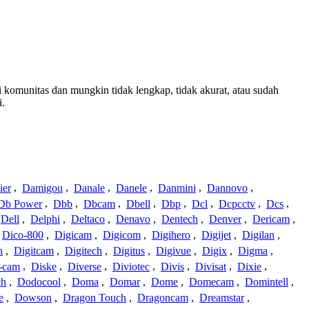
ri komunitas dan mungkin tidak lengkap, tidak akurat, atau sudah
i.
ier
,
Damigou
,
Danale
,
Danele
,
Danmini
,
Dannovo
,
Db Power
,
Dbb
,
Dbcam
,
Dbell
,
Dbp
,
Dcl
,
Dcpcctv
,
Dcs
,
Dell
,
Delphi
,
Deltaco
,
Denavo
,
Dentech
,
Denver
,
Dericam
,
Dico-800
,
Digicam
,
Digicom
,
Digihero
,
Digijet
,
Digilan
,
n
,
Digitcam
,
Digitech
,
Digitus
,
Digivue
,
Digix
,
Digma
,
-cam
,
Diske
,
Diverse
,
Diviotec
,
Divis
,
Divisat
,
Dixie
,
ch
,
Dodocool
,
Doma
,
Domar
,
Dome
,
Domecam
,
Domintell
,
e
,
Dowson
,
Dragon Touch
,
Dragoncam
,
Dreamstar
,