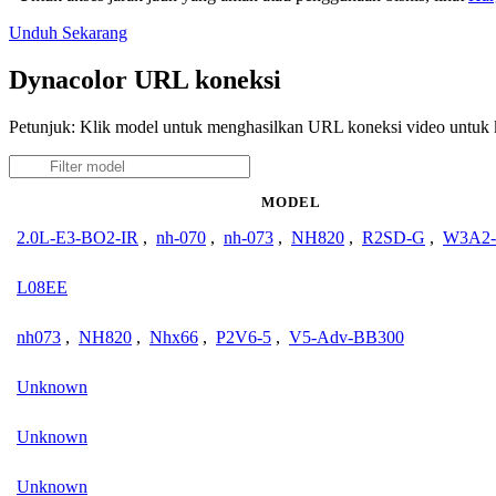
Unduh Sekarang
Dynacolor URL koneksi
Petunjuk: Klik model untuk menghasilkan URL koneksi video untuk
MODEL
2.0L-E3-BO2-IR
,
nh-070
,
nh-073
,
NH820
,
R2SD-G
,
W3A2-
L08EE
nh073
,
NH820
,
Nhx66
,
P2V6-5
,
V5-Adv-BB300
Unknown
Unknown
Unknown