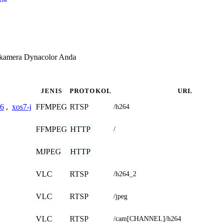
 kamera Dynacolor Anda
JENIS
PROTOKOL
URL
FFMPEG
RTSP
6
,
xos7-j
/h264
FFMPEG
HTTP
/
MJPEG
HTTP
VLC
RTSP
/h264_2
VLC
RTSP
/jpeg
VLC
RTSP
/cam[CHANNEL]/h264