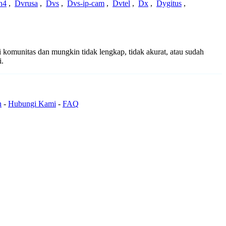
n4
,
Dvrusa
,
Dvs
,
Dvs-ip-cam
,
Dvtel
,
Dx
,
Dygitus
,
ri komunitas dan mungkin tidak lengkap, tidak akurat, atau sudah
i.
n
-
Hubungi Kami
-
FAQ