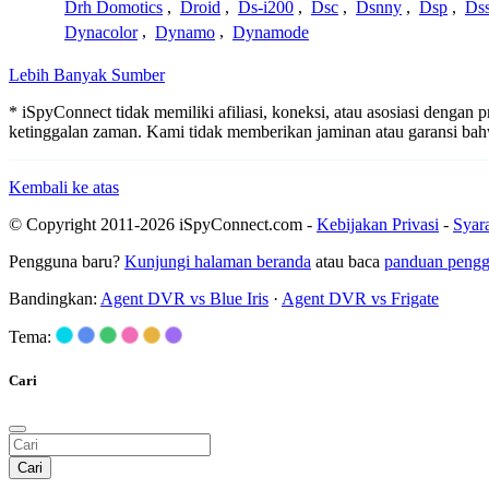
Drh Domotics
,
Droid
,
Ds-i200
,
Dsc
,
Dsnny
,
Dsp
,
Ds
Dynacolor
,
Dynamo
,
Dynamode
Lebih Banyak Sumber
* iSpyConnect tidak memiliki afiliasi, koneksi, atau asosiasi dengan
ketinggalan zaman. Kami tidak memberikan jaminan atau garansi b
Kembali ke atas
© Copyright 2011-2026 iSpyConnect.com -
Kebijakan Privasi
-
Syar
Pengguna baru?
Kunjungi halaman beranda
atau baca
panduan peng
Bandingkan:
Agent DVR vs Blue Iris
·
Agent DVR vs Frigate
Tema:
Cari
Cari