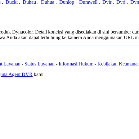
s
,
Ducki
,
Duhau
,
Duhua
,
Dunlop
,
Durawell
,
Dvir
,
Dvri
,
Dvr
 produk Dynacolor. Detail koneksi yang disediakan di sini bersumber da
ahwa Anda akan dapat terhubung ke kamera Anda menggunakan URL in
at Layanan
-
Status Layanan
-
Informasi Hukum
-
Kebijakan Keamana
guna Agent DVR
kami