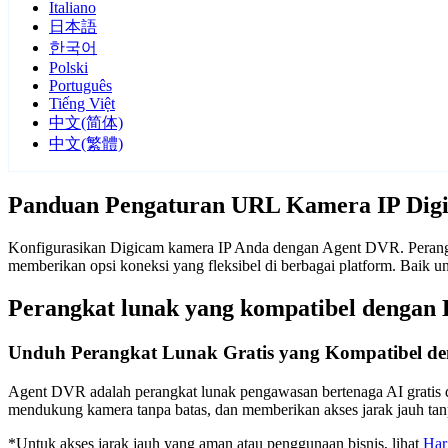
Italiano
日本語
한국어
Polski
Português
Tiếng Việt
中文(简体)
中文(繁體)
Panduan Pengaturan URL Kamera IP Dig
Konfigurasikan Digicam kamera IP Anda dengan Agent DVR. Perangka
memberikan opsi koneksi yang fleksibel di berbagai platform. Baik
Perangkat lunak yang kompatibel dengan
Unduh Perangkat Lunak Gratis yang Kompatibel d
Agent DVR adalah perangkat lunak pengawasan bertenaga AI gratis d
mendukung kamera tanpa batas, dan memberikan akses jarak jauh t
*Untuk akses jarak jauh yang aman atau penggunaan bisnis, lihat
Har