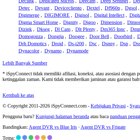
Declink
,
Dedicated Micros
,
Deecam
,
Deep Sentinel
,
De
Detec
,
Devant
,
Deviceclientq
,
Dextel
,
Df960p
,
Dgsol
Digimerge
,
DIGIMORE
,
Digisol
,
Digital Intellect
,
Digit
Digma Smart Home
,
Dignity
,
Digoo
,
Dimension
,
Dimo
Dizink
,
Dkseg
,
Dl Cam
,
Dlt Plenty
,
Dm365 Ipnc
,
Dm
Domogonza
,
Dongjia
,
Doogee
,
Door Bell
,
Doorbird
,
D
Drh Domotics
,
Droid
,
Ds-i200
,
Dsc
,
Dsnny
,
Dsp
,
Ds
Dynacolor
,
Dynamo
,
Dynamode
Lebih Banyak Sumber
* iSpyConnect tidak memiliki afiliasi, koneksi, atau asosiasi dengan
ketinggalan zaman. Kami tidak memberikan jaminan atau garansi b
Kembali ke atas
© Copyright 2011-2026 iSpyConnect.com -
Kebijakan Privasi
-
Syar
Pengguna baru?
Kunjungi halaman beranda
atau baca
panduan peng
Bandingkan:
Agent DVR vs Blue Iris
·
Agent DVR vs Frigate
Tema: