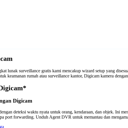
icam
t lunak surveillance gratis kami mencakup wizard setup yang dises
 untuk keamanan rumah atau surveillance kantor, Digicam kamera den
 Digicam*
engan Digicam
engan deteksi waktu nyata untuk orang, kendaraan, dan objek. Ini m
anpa port forwarding. Unduh Agent DVR untuk memantau dan mengama
ga