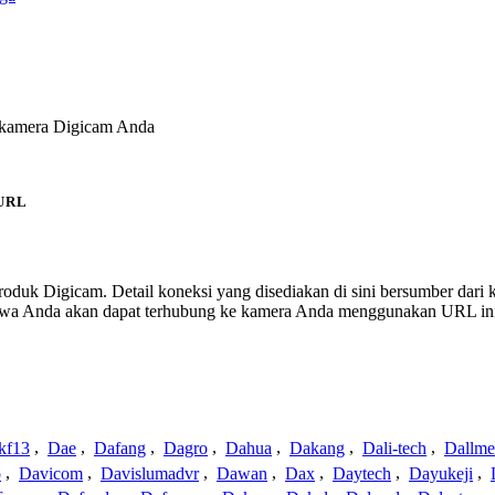
k kamera Digicam Anda
URL
 produk Digicam. Detail koneksi yang disediakan di sini bersumber dari
ahwa Anda akan dapat terhubung ke kamera Anda menggunakan URL in
kf13
,
Dae
,
Dafang
,
Dagro
,
Dahua
,
Dakang
,
Dali-tech
,
Dallme
o
,
Davicom
,
Davislumadvr
,
Dawan
,
Dax
,
Daytech
,
Dayukeji
,