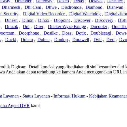
faway
,
Defender
,
Defeway
,
Dekco
,
Dekel
,
Delaval
,
Delcatec
,
,
Dharmesh
,
Dhi Cam
,
Dhwe
,
Diadromos
,
Diamond
,
Dianwan
,
al Security
,
Digital Video Recorder
,
Digital Watchdog
,
Digitalvisio
s
,
Dinesh
,
Dinon
,
Dinox
,
Diopoint
,
Discover
,
Discovery
,
Dish
p
,
Dmzok
,
Dnt
,
Dnvr
,
Docker Wyze Bridge
,
Docooler
,
Dod Te
oorcam
,
Doorphone
,
Dosilkc
,
Doss
,
Dotix
,
Doubleeagl
,
Dows
s
,
Ducki
,
Duhau
,
Duhua
,
Dunlop
,
Durawell
,
Dvir
,
Dvri
,
Dvr
 produk Digicam. Detail koneksi yang disediakan di sini bersumber dari
ahwa Anda akan dapat terhubung ke kamera Anda menggunakan URL in
at Layanan
-
Status Layanan
-
Informasi Hukum
-
Kebijakan Keamana
guna Agent DVR
kami