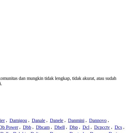
 komunitas dan mungkin tidak lengkap, tidak akurat, atau sudah
i.
ier
,
Damigou
,
Danale
,
Danele
,
Danmini
,
Dannovo
,
Db Power
,
Dbb
,
Dbcam
,
Dbell
,
Dbp
,
Dcl
,
Dcpcctv
,
Dcs
,