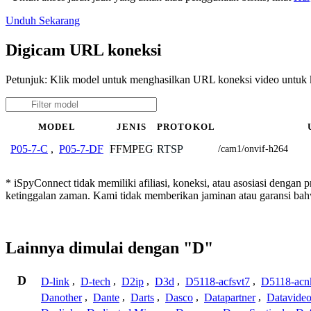
Unduh Sekarang
Digicam URL koneksi
Petunjuk: Klik model untuk menghasilkan URL koneksi video untu
MODEL
JENIS
PROTOKOL
FFMPEG
RTSP
P05-7-C
,
P05-7-DF
/cam1/onvif-h264
* iSpyConnect tidak memiliki afiliasi, koneksi, atau asosiasi dengan
ketinggalan zaman. Kami tidak memberikan jaminan atau garansi b
Lainnya dimulai dengan "D"
D
D-link
,
D-tech
,
D2ip
,
D3d
,
D5118-acfsvt7
,
D5118-acn
Danother
,
Dante
,
Darts
,
Dasco
,
Datapartner
,
Datavide