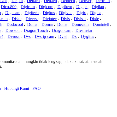
Dell
,
Delphi
,
Deltaco
,
Denavo
,
Dentech
,
Denver
,
Dericam
,
Dico-800
,
Digicam
,
Digicom
,
Digihero
,
Digijet
,
Digilan
,
n
,
Digitcam
,
Digitech
,
Digitus
,
Digivue
,
Digix
,
Digma
,
-cam
,
Diske
,
Diverse
,
Diviotec
,
Divis
,
Divisat
,
Dixie
,
ch
,
Dodocool
,
Doma
,
Domar
,
Dome
,
Domecam
,
Domintell
,
e
,
Dowson
,
Dragon Touch
,
Dragoncam
,
Dreamstar
,
n4
,
Dvrusa
,
Dvs
,
Dvs-ip-cam
,
Dvtel
,
Dx
,
Dygitus
,
 komunitas dan mungkin tidak lengkap, tidak akurat, atau sudah
i.
n
-
Hubungi Kami
-
FAQ