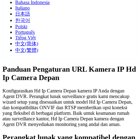
Bahasa Indonesia
Italiano
日本語
한국어
Polski
Português
Tiếng Việt
中文(简体)
中文(繁體)
Panduan Pengaturan URL Kamera IP Hd
Ip Camera Depan
Konfigurasikan Hd Ip Camera Depan kamera IP Anda dengan
Agent DVR. Perangkat lunak surveillance gratis kami mencakup
wizard setup yang disesuaikan untuk model Hd Ip Camera Depan,
dan kompatibilitas ONVIF dan RTSP memberikan opsi koneksi
yang fleksibel di berbagai platform. Baik untuk keamanan rumah
atau surveillance kantor, Hd Ip Camera Depan kamera dengan
Agent DVR menyediakan monitoring yang andal dan aman.
Perangkat lunak yang kompatibel dengan