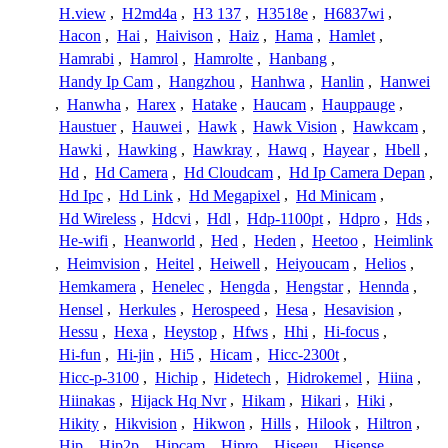
H.view
,
H2md4a
,
H3 137
,
H3518e
,
H6837wi
,
Hacon
,
Hai
,
Haivison
,
Haiz
,
Hama
,
Hamlet
,
Hamrabi
,
Hamrol
,
Hamrolte
,
Hanbang
,
Handy Ip Cam
,
Hangzhou
,
Hanhwa
,
Hanlin
,
Hanwei
,
Hanwha
,
Harex
,
Hatake
,
Haucam
,
Hauppauge
,
Haustuer
,
Hauwei
,
Hawk
,
Hawk Vision
,
Hawkcam
,
Hawki
,
Hawking
,
Hawkray
,
Hawq
,
Hayear
,
Hbell
,
Hd
,
Hd Camera
,
Hd Cloudcam
,
Hd Ip Camera Depan
,
Hd Ipc
,
Hd Link
,
Hd Megapixel
,
Hd Minicam
,
Hd Wireless
,
Hdcvi
,
Hdl
,
Hdp-1100pt
,
Hdpro
,
Hds
,
He-wifi
,
Heanworld
,
Hed
,
Heden
,
Heetoo
,
Heimlink
,
Heimvision
,
Heitel
,
Heiwell
,
Heiyoucam
,
Helios
,
Hemkamera
,
Henelec
,
Hengda
,
Hengstar
,
Hennda
,
Hensel
,
Herkules
,
Herospeed
,
Hesa
,
Hesavision
,
Hessu
,
Hexa
,
Heystop
,
Hfws
,
Hhi
,
Hi-focus
,
Hi-fun
,
Hi-jin
,
Hi5
,
Hicam
,
Hicc-2300t
,
Hicc-p-3100
,
Hichip
,
Hidetech
,
Hidrokemel
,
Hiina
,
Hiinakas
,
Hijack Hq Nvr
,
Hikam
,
Hikari
,
Hiki
,
Hikity
,
Hikvision
,
Hikwon
,
Hills
,
Hilook
,
Hiltron
,
Hip
,
Hip2p
,
Hipcam
,
Hipro
,
Hiseeu
,
Hisense
,