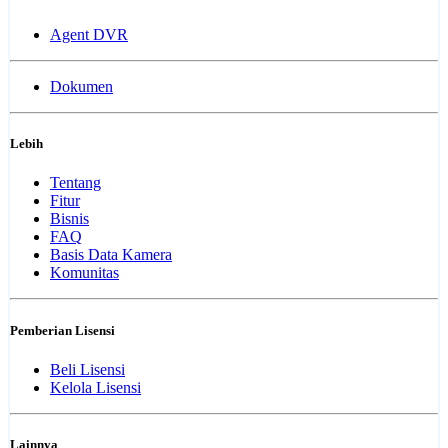
Agent DVR
Dokumen
Lebih
Tentang
Fitur
Bisnis
FAQ
Basis Data Kamera
Komunitas
Pemberian Lisensi
Beli Lisensi
Kelola Lisensi
Lainnya