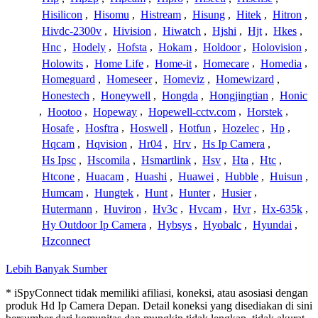
Hisilicon
,
Hisomu
,
Histream
,
Hisung
,
Hitek
,
Hitron
,
Hivdc-2300v
,
Hivision
,
Hiwatch
,
Hjshi
,
Hjt
,
Hkes
,
Hnc
,
Hodely
,
Hofsta
,
Hokam
,
Holdoor
,
Holovision
,
Holowits
,
Home Life
,
Home-it
,
Homecare
,
Homedia
,
Homeguard
,
Homeseer
,
Homeviz
,
Homewizard
,
Honestech
,
Honeywell
,
Hongda
,
Hongjingtian
,
Honic
,
Hootoo
,
Hopeway
,
Hopewell-cctv.com
,
Horstek
,
Hosafe
,
Hosftra
,
Hoswell
,
Hotfun
,
Hozelec
,
Hp
,
Hqcam
,
Hqvision
,
Hr04
,
Hrv
,
Hs Ip Camera
,
Hs Ipsc
,
Hscomila
,
Hsmartlink
,
Hsv
,
Hta
,
Htc
,
Htcone
,
Huacam
,
Huashi
,
Huawei
,
Hubble
,
Huisun
,
Humcam
,
Hungtek
,
Hunt
,
Hunter
,
Husier
,
Hutermann
,
Huviron
,
Hv3c
,
Hvcam
,
Hvr
,
Hx-635k
,
Hy Outdoor Ip Camera
,
Hybsys
,
Hyobalc
,
Hyundai
,
Hzconnect
Lebih Banyak Sumber
* iSpyConnect tidak memiliki afiliasi, koneksi, atau asosiasi dengan
produk Hd Ip Camera Depan. Detail koneksi yang disediakan di sini