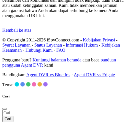
bersumber dari komunitas dan mungkin tidak lengkap, tidak akurat,
atau sudah ketinggalan zaman. Kami tidak memberikan jaminan
atau garansi bahwa Anda akan dapat terhubung ke kamera Anda
menggunakan URL ini.
Kembali ke atas
© Copyright 2011-2026 iSpyConnect.com -
Kebijakan Privasi
-
Syarat Layanan
-
Status Layanan
-
Informasi Hukum
-
Kebijakan
Keamanan
-
Hubungi Kami
-
FAQ
Pengguna baru?
Kunjungi halaman beranda
atau baca
panduan
pengguna Agent DVR
kami
Bandingkan:
Agent DVR vs Blue Iris
·
Agent DVR vs Frigate
Tema:
Cari
Cari