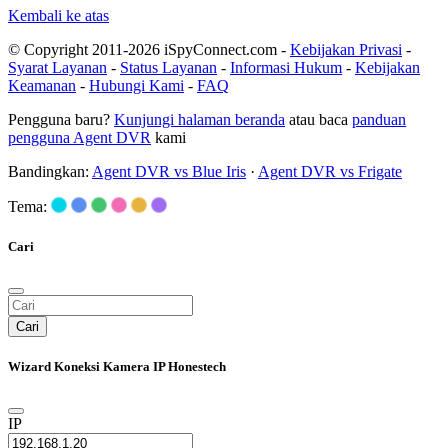
Kembali ke atas
© Copyright 2011-2026 iSpyConnect.com -
Kebijakan Privasi
-
Syarat Layanan
-
Status Layanan
-
Informasi Hukum
-
Kebijakan
Keamanan
-
Hubungi Kami
-
FAQ
Pengguna baru?
Kunjungi halaman beranda
atau baca
panduan
pengguna Agent DVR
kami
Bandingkan:
Agent DVR vs Blue Iris
·
Agent DVR vs Frigate
Tema:
Cari
Cari
Wizard Koneksi Kamera IP Honestech
IP