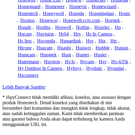
Homeguard
,
Homeseer
,
Homeviz
,
Homewizard
,
Honestech
,
Honeywell
,
Hongda
,
Hongjingtian
,
Honic
,
Hootoo
,
Hopeway
,
Hopewell-cctv.com
,
Horstek
,
Hosafe
,
Hosftra
,
Hoswell
,
Hotfun
,
Hozelec
,
Hp
,
Hqcam
,
Hqvision
,
Hr04
,
Hrv
,
Hs Ip Camera
,
Hs Ipsc
,
Hscomila
,
Hsmartlink
,
Hsv
,
Hta
,
Htc
,
Htcone
,
Huacam
,
Huashi
,
Huawei
,
Hubble
,
Huisun
,
Humcam
,
Hungtek
,
Hunt
,
Hunter
,
Husier
,
Hutermann
,
Huviron
,
Hv3c
,
Hvcam
,
Hvr
,
Hx-635k
,
Hy Outdoor Ip Camera
,
Hybsys
,
Hyobalc
,
Hyundai
,
Hzconnect
Lebih Banyak Sumber
* iSpyConnect tidak memiliki afiliasi, koneksi, atau asosiasi dengan
produk Honestech. Detail koneksi yang disediakan di sini
bersumber dari komunitas dan mungkin tidak lengkap, tidak akurat,
atau sudah ketinggalan zaman. Kami tidak memberikan jaminan
atau garansi bahwa Anda akan dapat terhubung ke kamera Anda
menggunakan URL ini.