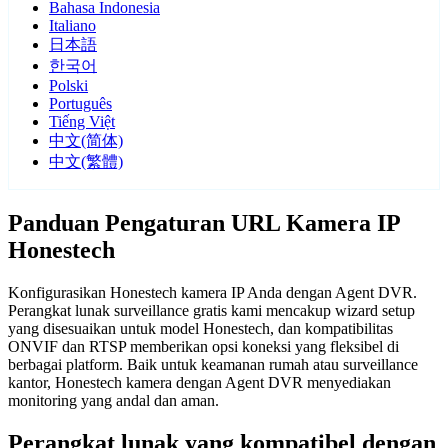
Bahasa Indonesia
Italiano
日本語
한국어
Polski
Português
Tiếng Việt
中文(简体)
中文(繁體)
Panduan Pengaturan URL Kamera IP
Honestech
Konfigurasikan Honestech kamera IP Anda dengan Agent DVR.
Perangkat lunak surveillance gratis kami mencakup wizard setup
yang disesuaikan untuk model Honestech, dan kompatibilitas
ONVIF dan RTSP memberikan opsi koneksi yang fleksibel di
berbagai platform. Baik untuk keamanan rumah atau surveillance
kantor, Honestech kamera dengan Agent DVR menyediakan
monitoring yang andal dan aman.
Perangkat lunak yang kompatibel dengan