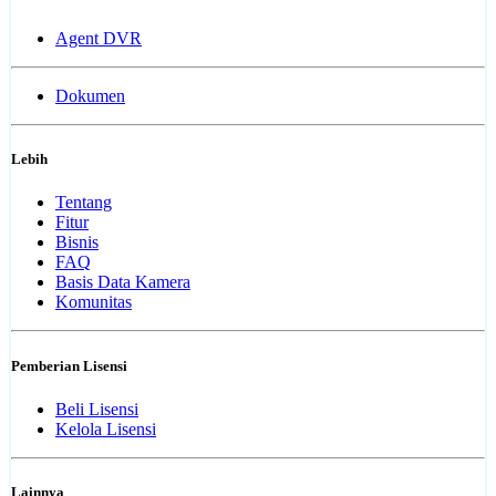
Agent DVR
Dokumen
Lebih
Tentang
Fitur
Bisnis
FAQ
Basis Data Kamera
Komunitas
Pemberian Lisensi
Beli Lisensi
Kelola Lisensi
Lainnya