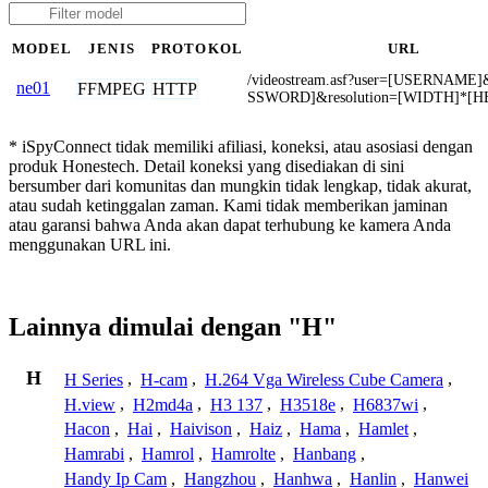
MODEL
JENIS
PROTOKOL
URL
/videostream.asf?user=[USERNAME
ne01
FFMPEG
HTTP
SSWORD]&resolution=[WIDTH]*[H
* iSpyConnect tidak memiliki afiliasi, koneksi, atau asosiasi dengan
produk Honestech. Detail koneksi yang disediakan di sini
bersumber dari komunitas dan mungkin tidak lengkap, tidak akurat,
atau sudah ketinggalan zaman. Kami tidak memberikan jaminan
atau garansi bahwa Anda akan dapat terhubung ke kamera Anda
menggunakan URL ini.
Lainnya dimulai dengan "H"
H
H Series
,
H-cam
,
H.264 Vga Wireless Cube Camera
,
H.view
,
H2md4a
,
H3 137
,
H3518e
,
H6837wi
,
Hacon
,
Hai
,
Haivison
,
Haiz
,
Hama
,
Hamlet
,
Hamrabi
,
Hamrol
,
Hamrolte
,
Hanbang
,
Handy Ip Cam
,
Hangzhou
,
Hanhwa
,
Hanlin
,
Hanwei