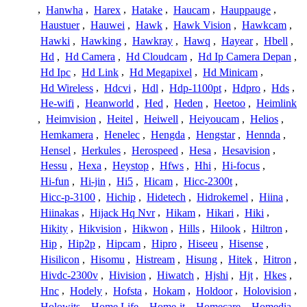
,
Hanwha
,
Harex
,
Hatake
,
Haucam
,
Hauppauge
,
Haustuer
,
Hauwei
,
Hawk
,
Hawk Vision
,
Hawkcam
,
Hawki
,
Hawking
,
Hawkray
,
Hawq
,
Hayear
,
Hbell
,
Hd
,
Hd Camera
,
Hd Cloudcam
,
Hd Ip Camera Depan
,
Hd Ipc
,
Hd Link
,
Hd Megapixel
,
Hd Minicam
,
Hd Wireless
,
Hdcvi
,
Hdl
,
Hdp-1100pt
,
Hdpro
,
Hds
,
He-wifi
,
Heanworld
,
Hed
,
Heden
,
Heetoo
,
Heimlink
,
Heimvision
,
Heitel
,
Heiwell
,
Heiyoucam
,
Helios
,
Hemkamera
,
Henelec
,
Hengda
,
Hengstar
,
Hennda
,
Hensel
,
Herkules
,
Herospeed
,
Hesa
,
Hesavision
,
Hessu
,
Hexa
,
Heystop
,
Hfws
,
Hhi
,
Hi-focus
,
Hi-fun
,
Hi-jin
,
Hi5
,
Hicam
,
Hicc-2300t
,
Hicc-p-3100
,
Hichip
,
Hidetech
,
Hidrokemel
,
Hiina
,
Hiinakas
,
Hijack Hq Nvr
,
Hikam
,
Hikari
,
Hiki
,
Hikity
,
Hikvision
,
Hikwon
,
Hills
,
Hilook
,
Hiltron
,
Hip
,
Hip2p
,
Hipcam
,
Hipro
,
Hiseeu
,
Hisense
,
Hisilicon
,
Hisomu
,
Histream
,
Hisung
,
Hitek
,
Hitron
,
Hivdc-2300v
,
Hivision
,
Hiwatch
,
Hjshi
,
Hjt
,
Hkes
,
Hnc
,
Hodely
,
Hofsta
,
Hokam
,
Holdoor
,
Holovision
,
Holowits
,
Home Life
,
Home-it
,
Homecare
,
Homedia
,