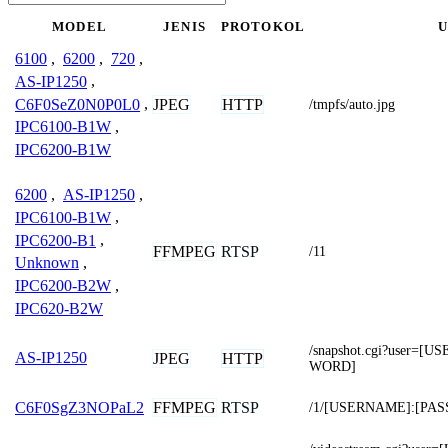
MODEL
JENIS
PROTOKOL
U
6100
,
6200
,
720
,
AS-IP1250
,
C6F0SeZ0N0P0L0
,
JPEG
HTTP
/tmpfs/auto.jpg
IPC6100-B1W
,
IPC6200-B1W
6200
,
AS-IP1250
,
IPC6100-B1W
,
IPC6200-B1
,
FFMPEG
RTSP
/11
Unknown
,
IPC6200-B2W
,
IPC620-B2W
/snapshot.cgi?user=
AS-IP1250
JPEG
HTTP
WORD]
FFMPEG
RTSP
C6F0SgZ3NOPaL2
/1/[USERNAME]:[PAS