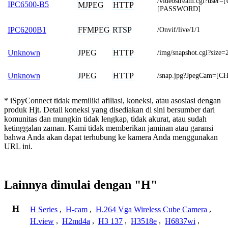
/videostream.cgi?use
IPC6500-B5
MJPEG
HTTP
[PASSWORD]
FFMPEG
RTSP
IPC6200B1
/Onvif/live/1/1
JPEG
HTTP
Unknown
/img/snapshot.cgi?size=
JPEG
HTTP
Unknown
/snap.jpg?JpegCam=[
* iSpyConnect tidak memiliki afiliasi, koneksi, atau asosiasi dengan
produk Hjt. Detail koneksi yang disediakan di sini bersumber dari
komunitas dan mungkin tidak lengkap, tidak akurat, atau sudah
ketinggalan zaman. Kami tidak memberikan jaminan atau garansi
bahwa Anda akan dapat terhubung ke kamera Anda menggunakan
URL ini.
Lainnya dimulai dengan "H"
H
H Series
,
H-cam
,
H.264 Vga Wireless Cube Camera
,
H.view
,
H2md4a
,
H3 137
,
H3518e
,
H6837wi
,