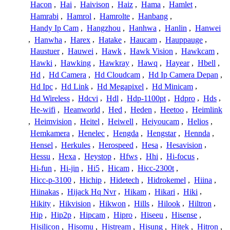
Hacon
,
Hai
,
Haivison
,
Haiz
,
Hama
,
Hamlet
,
Hamrabi
,
Hamrol
,
Hamrolte
,
Hanbang
,
Handy Ip Cam
,
Hangzhou
,
Hanhwa
,
Hanlin
,
Hanwei
,
Hanwha
,
Harex
,
Hatake
,
Haucam
,
Hauppauge
,
Haustuer
,
Hauwei
,
Hawk
,
Hawk Vision
,
Hawkcam
,
Hawki
,
Hawking
,
Hawkray
,
Hawq
,
Hayear
,
Hbell
,
Hd
,
Hd Camera
,
Hd Cloudcam
,
Hd Ip Camera Depan
,
Hd Ipc
,
Hd Link
,
Hd Megapixel
,
Hd Minicam
,
Hd Wireless
,
Hdcvi
,
Hdl
,
Hdp-1100pt
,
Hdpro
,
Hds
,
He-wifi
,
Heanworld
,
Hed
,
Heden
,
Heetoo
,
Heimlink
,
Heimvision
,
Heitel
,
Heiwell
,
Heiyoucam
,
Helios
,
Hemkamera
,
Henelec
,
Hengda
,
Hengstar
,
Hennda
,
Hensel
,
Herkules
,
Herospeed
,
Hesa
,
Hesavision
,
Hessu
,
Hexa
,
Heystop
,
Hfws
,
Hhi
,
Hi-focus
,
Hi-fun
,
Hi-jin
,
Hi5
,
Hicam
,
Hicc-2300t
,
Hicc-p-3100
,
Hichip
,
Hidetech
,
Hidrokemel
,
Hiina
,
Hiinakas
,
Hijack Hq Nvr
,
Hikam
,
Hikari
,
Hiki
,
Hikity
,
Hikvision
,
Hikwon
,
Hills
,
Hilook
,
Hiltron
,
Hip
,
Hip2p
,
Hipcam
,
Hipro
,
Hiseeu
,
Hisense
,
Hisilicon
,
Hisomu
,
Histream
,
Hisung
,
Hitek
,
Hitron
,