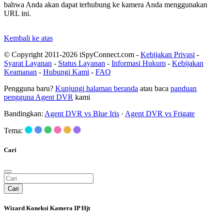
bahwa Anda akan dapat terhubung ke kamera Anda menggunakan
URL ini.
Kembali ke atas
© Copyright 2011-2026 iSpyConnect.com -
Kebijakan Privasi
-
Syarat Layanan
-
Status Layanan
-
Informasi Hukum
-
Kebijakan
Keamanan
-
Hubungi Kami
-
FAQ
Pengguna baru?
Kunjungi halaman beranda
atau baca
panduan
pengguna Agent DVR
kami
Bandingkan:
Agent DVR vs Blue Iris
·
Agent DVR vs Frigate
Tema:
Cari
Cari
Wizard Koneksi Kamera IP Hjt