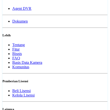
Agent DVR
Dokumen
Lebih
Tentang
Fitur
Bisnis
FAQ
Basis Data Kamera
Komunitas
Pemberian Lisensi
Beli Lisensi
Kelola Lisensi
Lainnya