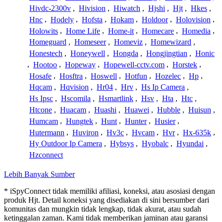
Hivdc-2300v
,
Hivision
,
Hiwatch
,
Hjshi
,
Hjt
,
Hkes
,
Hnc
,
Hodely
,
Hofsta
,
Hokam
,
Holdoor
,
Holovision
,
Holowits
,
Home Life
,
Home-it
,
Homecare
,
Homedia
,
Homeguard
,
Homeseer
,
Homeviz
,
Homewizard
,
Honestech
,
Honeywell
,
Hongda
,
Hongjingtian
,
Honic
,
Hootoo
,
Hopeway
,
Hopewell-cctv.com
,
Horstek
,
Hosafe
,
Hosftra
,
Hoswell
,
Hotfun
,
Hozelec
,
Hp
,
Hqcam
,
Hqvision
,
Hr04
,
Hrv
,
Hs Ip Camera
,
Hs Ipsc
,
Hscomila
,
Hsmartlink
,
Hsv
,
Hta
,
Htc
,
Htcone
,
Huacam
,
Huashi
,
Huawei
,
Hubble
,
Huisun
,
Humcam
,
Hungtek
,
Hunt
,
Hunter
,
Husier
,
Hutermann
,
Huviron
,
Hv3c
,
Hvcam
,
Hvr
,
Hx-635k
,
Hy Outdoor Ip Camera
,
Hybsys
,
Hyobalc
,
Hyundai
,
Hzconnect
Lebih Banyak Sumber
* iSpyConnect tidak memiliki afiliasi, koneksi, atau asosiasi dengan
produk Hjt. Detail koneksi yang disediakan di sini bersumber dari
komunitas dan mungkin tidak lengkap, tidak akurat, atau sudah
ketinggalan zaman. Kami tidak memberikan jaminan atau garansi