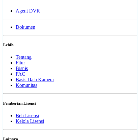
Agent DVR
Dokumen
Lebih
Tentang
Fitur
Bisnis
FAQ
Basis Data Kamera
Komunitas
Pemberian Lisensi
Beli Lisensi
Kelola Lisensi
Lainnya