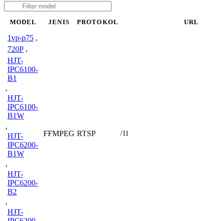
MODEL
JENIS
PROTOKOL
URL
1vp-p75
,
720P
,
HJT-
IPC6100-
B1
,
HJT-
IPC6100-
B1W
,
FFMPEG
RTSP
/11
HJT-
IPC6200-
B1W
,
HJT-
IPC6200-
B2
,
HJT-
IPC6200-