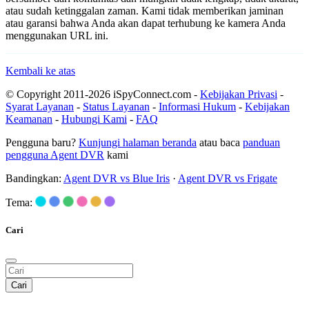
atau sudah ketinggalan zaman. Kami tidak memberikan jaminan
atau garansi bahwa Anda akan dapat terhubung ke kamera Anda
menggunakan URL ini.
Kembali ke atas
© Copyright 2011-2026 iSpyConnect.com -
Kebijakan Privasi
-
Syarat Layanan
-
Status Layanan
-
Informasi Hukum
-
Kebijakan
Keamanan
-
Hubungi Kami
-
FAQ
Pengguna baru?
Kunjungi halaman beranda
atau baca
panduan
pengguna Agent DVR
kami
Bandingkan:
Agent DVR vs Blue Iris
·
Agent DVR vs Frigate
Tema:
Cari
Cari