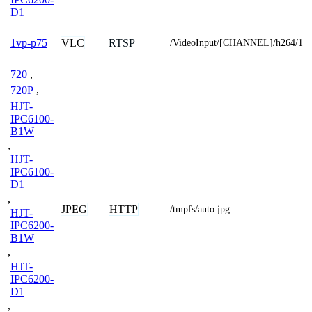
D1
VLC
RTSP
1vp-p75
/VideoInput/[CHANNEL]/h264/1
720
,
720P
,
HJT-
IPC6100-
B1W
,
HJT-
IPC6100-
D1
,
JPEG
HTTP
/tmpfs/auto.jpg
HJT-
IPC6200-
B1W
,
HJT-
IPC6200-
D1
,