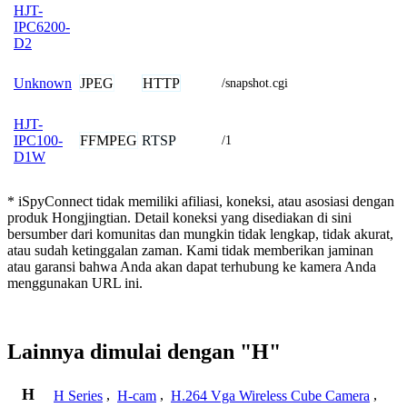
HJT-
IPC6200-
D2
JPEG
HTTP
Unknown
/snapshot.cgi
HJT-
FFMPEG
RTSP
IPC100-
/1
D1W
* iSpyConnect tidak memiliki afiliasi, koneksi, atau asosiasi dengan
produk Hongjingtian. Detail koneksi yang disediakan di sini
bersumber dari komunitas dan mungkin tidak lengkap, tidak akurat,
atau sudah ketinggalan zaman. Kami tidak memberikan jaminan
atau garansi bahwa Anda akan dapat terhubung ke kamera Anda
menggunakan URL ini.
Lainnya dimulai dengan "H"
H
H Series
,
H-cam
,
H.264 Vga Wireless Cube Camera
,