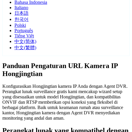
Bahasa Indonesia
Italiano
日本語
한국어
Polski
Português
Tiếng Việt
中文(简体)
中文(繁體)
Panduan Pengaturan URL Kamera IP
Hongjingtian
Konfigurasikan Hongjingtian kamera IP Anda dengan Agent DVR.
Perangkat lunak surveillance gratis kami mencakup wizard setup
yang disesuaikan untuk model Hongjingtian, dan kompatibilitas
ONVIF dan RTSP memberikan opsi koneksi yang fleksibel di
berbagai platform. Baik untuk keamanan rumah atau surveillance
kantor, Hongjingtian kamera dengan Agent DVR menyediakan
monitoring yang andal dan aman.
Perangkat lunak yang kompatibel dengan