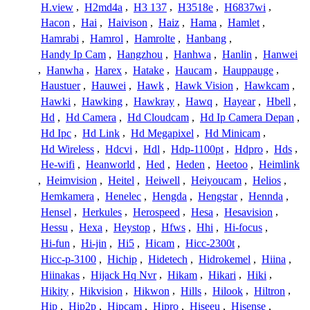
H.view
,
H2md4a
,
H3 137
,
H3518e
,
H6837wi
,
Hacon
,
Hai
,
Haivison
,
Haiz
,
Hama
,
Hamlet
,
Hamrabi
,
Hamrol
,
Hamrolte
,
Hanbang
,
Handy Ip Cam
,
Hangzhou
,
Hanhwa
,
Hanlin
,
Hanwei
,
Hanwha
,
Harex
,
Hatake
,
Haucam
,
Hauppauge
,
Haustuer
,
Hauwei
,
Hawk
,
Hawk Vision
,
Hawkcam
,
Hawki
,
Hawking
,
Hawkray
,
Hawq
,
Hayear
,
Hbell
,
Hd
,
Hd Camera
,
Hd Cloudcam
,
Hd Ip Camera Depan
,
Hd Ipc
,
Hd Link
,
Hd Megapixel
,
Hd Minicam
,
Hd Wireless
,
Hdcvi
,
Hdl
,
Hdp-1100pt
,
Hdpro
,
Hds
,
He-wifi
,
Heanworld
,
Hed
,
Heden
,
Heetoo
,
Heimlink
,
Heimvision
,
Heitel
,
Heiwell
,
Heiyoucam
,
Helios
,
Hemkamera
,
Henelec
,
Hengda
,
Hengstar
,
Hennda
,
Hensel
,
Herkules
,
Herospeed
,
Hesa
,
Hesavision
,
Hessu
,
Hexa
,
Heystop
,
Hfws
,
Hhi
,
Hi-focus
,
Hi-fun
,
Hi-jin
,
Hi5
,
Hicam
,
Hicc-2300t
,
Hicc-p-3100
,
Hichip
,
Hidetech
,
Hidrokemel
,
Hiina
,
Hiinakas
,
Hijack Hq Nvr
,
Hikam
,
Hikari
,
Hiki
,
Hikity
,
Hikvision
,
Hikwon
,
Hills
,
Hilook
,
Hiltron
,
Hip
,
Hip2p
,
Hipcam
,
Hipro
,
Hiseeu
,
Hisense
,