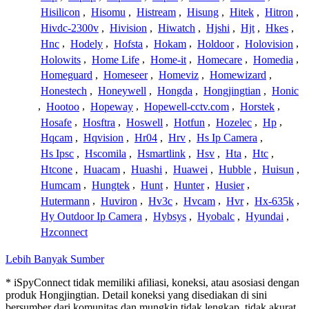
Hisilicon
,
Hisomu
,
Histream
,
Hisung
,
Hitek
,
Hitron
,
Hivdc-2300v
,
Hivision
,
Hiwatch
,
Hjshi
,
Hjt
,
Hkes
,
Hnc
,
Hodely
,
Hofsta
,
Hokam
,
Holdoor
,
Holovision
,
Holowits
,
Home Life
,
Home-it
,
Homecare
,
Homedia
,
Homeguard
,
Homeseer
,
Homeviz
,
Homewizard
,
Honestech
,
Honeywell
,
Hongda
,
Hongjingtian
,
Honic
,
Hootoo
,
Hopeway
,
Hopewell-cctv.com
,
Horstek
,
Hosafe
,
Hosftra
,
Hoswell
,
Hotfun
,
Hozelec
,
Hp
,
Hqcam
,
Hqvision
,
Hr04
,
Hrv
,
Hs Ip Camera
,
Hs Ipsc
,
Hscomila
,
Hsmartlink
,
Hsv
,
Hta
,
Htc
,
Htcone
,
Huacam
,
Huashi
,
Huawei
,
Hubble
,
Huisun
,
Humcam
,
Hungtek
,
Hunt
,
Hunter
,
Husier
,
Hutermann
,
Huviron
,
Hv3c
,
Hvcam
,
Hvr
,
Hx-635k
,
Hy Outdoor Ip Camera
,
Hybsys
,
Hyobalc
,
Hyundai
,
Hzconnect
Lebih Banyak Sumber
* iSpyConnect tidak memiliki afiliasi, koneksi, atau asosiasi dengan
produk Hongjingtian. Detail koneksi yang disediakan di sini
bersumber dari komunitas dan mungkin tidak lengkap, tidak akurat,