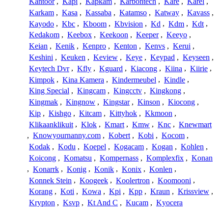
Kantoor
,
Kapi
,
Kapkam
,
Karbontech
,
Kare
,
Karel
,
Karkam
,
Kasa
,
Kassaba
,
Katamso
,
Katway
,
Kavass
,
Kayodo
,
Kbc
,
Kboom
,
Kbvision
,
Kd
,
Kdm
,
Kdt
,
Kedakom
,
Keebox
,
Keekoon
,
Keeper
,
Keeyo
,
Keian
,
Kenik
,
Kenpro
,
Kenton
,
Kenvs
,
Kerui
,
Keshini
,
Keuken
,
Keview
,
Keye
,
Keypad
,
Keyseen
,
Keytech Dvr
,
Kfly
,
Kguard
,
Kiacong
,
Kiina
,
Kiirie
,
Kimpok
,
Kina Kamera
,
Kindermeubel
,
Kindle
,
King Special
,
Kingcam
,
Kingcctv
,
Kingkong
,
Kingmak
,
Kingnow
,
Kingstar
,
Kinson
,
Kiocong
,
Kip
,
Kishgo
,
Kitcam
,
Kittyhok
,
Kkmoon
,
Klikaanklikuit
,
Klok
,
Kmart
,
Kmw
,
Knc
,
Knewmart
,
Knowyournanny.com
,
Kobert
,
Kobi
,
Kocom
,
Kodak
,
Kodu
,
Koepel
,
Kogacam
,
Kogan
,
Kohlen
,
Koicong
,
Komatsu
,
Kompernass
,
Komplexfix
,
Konan
,
Konarrk
,
Konig
,
Konik
,
Konix
,
Konlen
,
Konnek Stein
,
Koogeek
,
Koolertron
,
Koomooni
,
Korang
,
Koti
,
Kowa
,
Kpi
,
Kpp
,
Kraun
,
Krissview
,
Krypton
,
Ksvp
,
Kt And C
,
Kucam
,
Kyocera