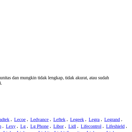
unitas dan mungkin tidak lengkap, tidak akurat, atau sudah
i.
adtek
,
Lecoe
,
Ledvance
,
Leftek
,
Legeek
,
Legra
,
Legrand
,
m
,
Lexy
,
Lg
,
Lg Phone
,
Libor
,
Lidl
,
Lifecontrol
,
Lifeshield
,