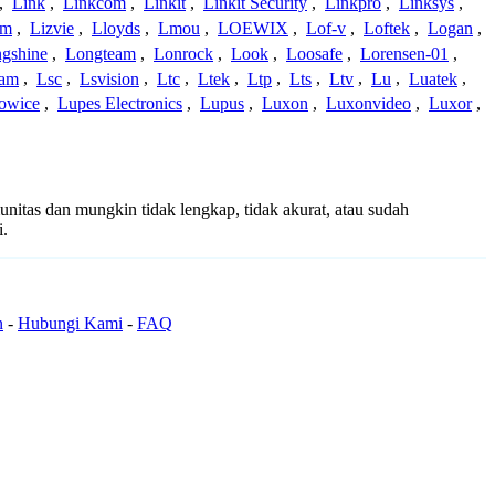
,
Link
,
Linkcom
,
Linkit
,
Linkit Security
,
Linkpro
,
Linksys
,
am
,
Lizvie
,
Lloyds
,
Lmou
,
LOEWIX
,
Lof-v
,
Loftek
,
Logan
,
gshine
,
Longteam
,
Lonrock
,
Look
,
Loosafe
,
Lorensen-01
,
cam
,
Lsc
,
Lsvision
,
Ltc
,
Ltek
,
Ltp
,
Lts
,
Ltv
,
Lu
,
Luatek
,
owice
,
Lupes Electronics
,
Lupus
,
Luxon
,
Luxonvideo
,
Luxor
,
unitas dan mungkin tidak lengkap, tidak akurat, atau sudah
i.
n
-
Hubungi Kami
-
FAQ