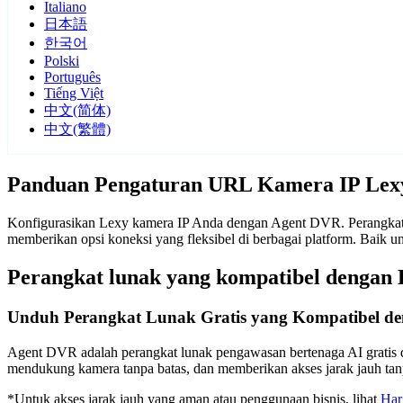
Italiano
日本語
한국어
Polski
Português
Tiếng Việt
中文(简体)
中文(繁體)
Panduan Pengaturan URL Kamera IP Lex
Konfigurasikan Lexy kamera IP Anda dengan Agent DVR. Perangkat l
memberikan opsi koneksi yang fleksibel di berbagai platform. Baik
Perangkat lunak yang kompatibel dengan
Unduh Perangkat Lunak Gratis yang Kompatibel d
Agent DVR adalah perangkat lunak pengawasan bertenaga AI gratis d
mendukung kamera tanpa batas, dan memberikan akses jarak jauh t
*Untuk akses jarak jauh yang aman atau penggunaan bisnis, lihat
Har