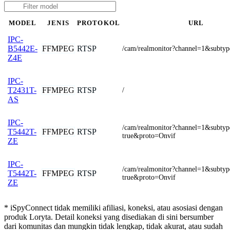
MODEL
JENIS
PROTOKOL
URL
IPC-
FFMPEG
RTSP
B5442E-
/cam/realmonitor?channel=1&subty
Z4E
IPC-
FFMPEG
RTSP
T2431T-
/
AS
IPC-
/cam/realmonitor?channel=1&subty
FFMPEG
RTSP
T5442T-
true&proto=Onvif
ZE
IPC-
/cam/realmonitor?channel=1&subty
FFMPEG
RTSP
T5442T-
true&proto=Onvif
ZE
* iSpyConnect tidak memiliki afiliasi, koneksi, atau asosiasi dengan
produk Loryta. Detail koneksi yang disediakan di sini bersumber
dari komunitas dan mungkin tidak lengkap, tidak akurat, atau sudah