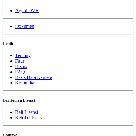
Agent DVR
Dokumen
Lebih
Tentang
Fitur
Bisnis
FAQ
Basis Data Kamera
Komunitas
Pemberian Lisensi
Beli Lisensi
Kelola Lisensi
Lainnya