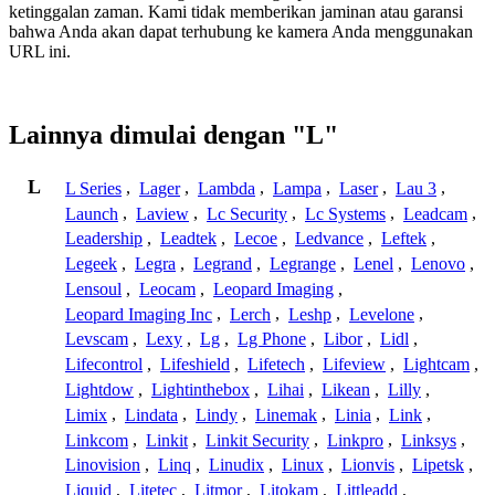
ketinggalan zaman. Kami tidak memberikan jaminan atau garansi
bahwa Anda akan dapat terhubung ke kamera Anda menggunakan
URL ini.
Lainnya dimulai dengan "L"
L
L Series
,
Lager
,
Lambda
,
Lampa
,
Laser
,
Lau 3
,
Launch
,
Laview
,
Lc Security
,
Lc Systems
,
Leadcam
,
Leadership
,
Leadtek
,
Lecoe
,
Ledvance
,
Leftek
,
Legeek
,
Legra
,
Legrand
,
Legrange
,
Lenel
,
Lenovo
,
Lensoul
,
Leocam
,
Leopard Imaging
,
Leopard Imaging Inc
,
Lerch
,
Leshp
,
Levelone
,
Levscam
,
Lexy
,
Lg
,
Lg Phone
,
Libor
,
Lidl
,
Lifecontrol
,
Lifeshield
,
Lifetech
,
Lifeview
,
Lightcam
,
Lightdow
,
Lightinthebox
,
Lihai
,
Likean
,
Lilly
,
Limix
,
Lindata
,
Lindy
,
Linemak
,
Linia
,
Link
,
Linkcom
,
Linkit
,
Linkit Security
,
Linkpro
,
Linksys
,
Linovision
,
Linq
,
Linudix
,
Linux
,
Lionvis
,
Lipetsk
,
Liquid
,
Litetec
,
Litmor
,
Litokam
,
Littleadd
,