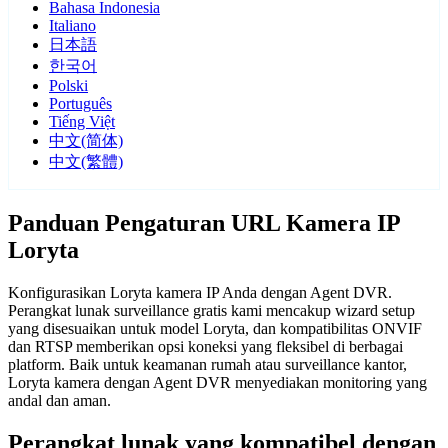
Bahasa Indonesia
Italiano
日本語
한국어
Polski
Português
Tiếng Việt
中文(简体)
中文(繁體)
Panduan Pengaturan URL Kamera IP
Loryta
Konfigurasikan Loryta kamera IP Anda dengan Agent DVR.
Perangkat lunak surveillance gratis kami mencakup wizard setup
yang disesuaikan untuk model Loryta, dan kompatibilitas ONVIF
dan RTSP memberikan opsi koneksi yang fleksibel di berbagai
platform. Baik untuk keamanan rumah atau surveillance kantor,
Loryta kamera dengan Agent DVR menyediakan monitoring yang
andal dan aman.
Perangkat lunak yang kompatibel dengan