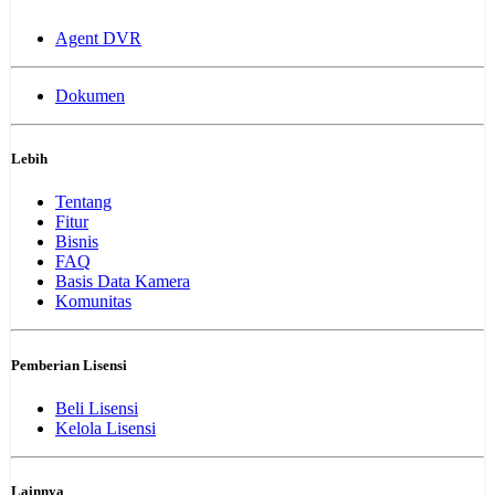
Agent DVR
Dokumen
Lebih
Tentang
Fitur
Bisnis
FAQ
Basis Data Kamera
Komunitas
Pemberian Lisensi
Beli Lisensi
Kelola Lisensi
Lainnya