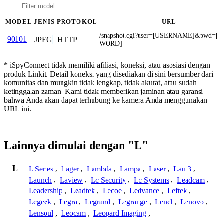
MODEL
JENIS
PROTOKOL
URL
/snapshot.cgi?user=[USERNAME]&pwd=
90101
JPEG
HTTP
WORD]
* iSpyConnect tidak memiliki afiliasi, koneksi, atau asosiasi dengan
produk Linkit. Detail koneksi yang disediakan di sini bersumber dari
komunitas dan mungkin tidak lengkap, tidak akurat, atau sudah
ketinggalan zaman. Kami tidak memberikan jaminan atau garansi
bahwa Anda akan dapat terhubung ke kamera Anda menggunakan
URL ini.
Lainnya dimulai dengan "L"
L
L Series
,
Lager
,
Lambda
,
Lampa
,
Laser
,
Lau 3
,
Launch
,
Laview
,
Lc Security
,
Lc Systems
,
Leadcam
,
Leadership
,
Leadtek
,
Lecoe
,
Ledvance
,
Leftek
,
Legeek
,
Legra
,
Legrand
,
Legrange
,
Lenel
,
Lenovo
,
Lensoul
,
Leocam
,
Leopard Imaging
,