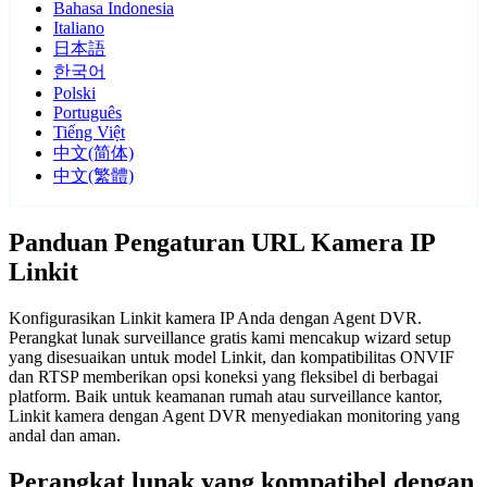
Bahasa Indonesia
Italiano
日本語
한국어
Polski
Português
Tiếng Việt
中文(简体)
中文(繁體)
Panduan Pengaturan URL Kamera IP
Linkit
Konfigurasikan Linkit kamera IP Anda dengan Agent DVR.
Perangkat lunak surveillance gratis kami mencakup wizard setup
yang disesuaikan untuk model Linkit, dan kompatibilitas ONVIF
dan RTSP memberikan opsi koneksi yang fleksibel di berbagai
platform. Baik untuk keamanan rumah atau surveillance kantor,
Linkit kamera dengan Agent DVR menyediakan monitoring yang
andal dan aman.
Perangkat lunak yang kompatibel dengan