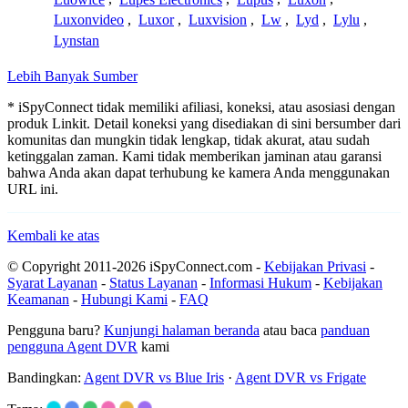
Luxonvideo
,
Luxor
,
Luxvision
,
Lw
,
Lyd
,
Lylu
,
Lynstan
Lebih Banyak Sumber
* iSpyConnect tidak memiliki afiliasi, koneksi, atau asosiasi dengan
produk Linkit. Detail koneksi yang disediakan di sini bersumber dari
komunitas dan mungkin tidak lengkap, tidak akurat, atau sudah
ketinggalan zaman. Kami tidak memberikan jaminan atau garansi
bahwa Anda akan dapat terhubung ke kamera Anda menggunakan
URL ini.
Kembali ke atas
© Copyright 2011-2026 iSpyConnect.com -
Kebijakan Privasi
-
Syarat Layanan
-
Status Layanan
-
Informasi Hukum
-
Kebijakan
Keamanan
-
Hubungi Kami
-
FAQ
Pengguna baru?
Kunjungi halaman beranda
atau baca
panduan
pengguna Agent DVR
kami
Bandingkan:
Agent DVR vs Blue Iris
·
Agent DVR vs Frigate