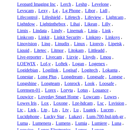
Leopard Imaging Inc
,
Lerch
,
Leshp
,
Levelone
,
Levscam
,
Lexy
,
Lg
,
Lg Phone
,
Libor
,
Lidl
,
Lifecontrol
,
Lifeshield
,
Lifetech
,
Lifeview
,
Lightcam
,
Lightdow
,
Lightinthebox
,
Lihai
,
Likean
,
Lilly
,
Limix
,
Lindata
,
Lindy
,
Linemak
,
Linia
,
Link
,
Linkcom
,
Linkit
,
Linkit Security
,
Linkpro
,
Linksys
,
Linovision
,
Linq
,
Linudix
,
Linux
,
Lionvis
,
Lipetsk
,
Liquid
,
Litetec
,
Litmor
,
Litokam
,
Littleadd
,
Live-reporter
,
Livecam
,
Lizvie
,
Lloyds
,
Lmou
,
LOEWIX
,
Lof-v
,
Loftek
,
Logan
,
Logenex
,
Logidebian
,
Logilink
,
Logisaf
,
Logitech
,
Lokanta
,
Lonestar
,
Long Plus
,
Longdream
,
Longsafe
,
Longse
,
Longshine
,
Longteam
,
Lonrock
,
Look
,
Loosafe
,
Lorensen-01
,
Lorex
,
Loryta
,
Lotus
,
Louance
,
Louwice
,
Loveday Smart Home
,
Lowcam
,
Lowes
,
Lowes Iris
,
Lox
,
Loxone
,
Lpr-hdcam
,
Lsc
,
Lsvision
,
Ltc
,
Ltek
,
Ltp
,
Lts
,
Ltv
,
Lu
,
Luatek
,
Lucem
,
Lucidphone
,
Lucky Star
,
Lukavi
,
Lum-700-bul-iph-gr
,
Luma
,
Lumenera
,
Lumens
,
Lumia
,
Lumiere
,
Luna
,
Luowice
,
Lupes Electronics
,
Lupus
,
Luxon
,