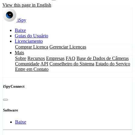
View this page in English
iSpy
Baixe
Guias do Usuário
Licenciamento
Comprar Licença
Gerenciar Licenças
Mais
Sobre
Recursos
Empresas
FAQ
Base de Dados de Câmeras
Comunidade
API
Conselheiro do Sistema
Estado do Serviço
Entre em Contato
iSpyConnect
Software
Baixe