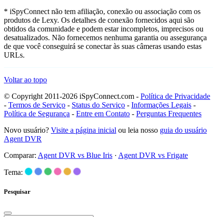
* iSpyConnect não tem afiliação, conexão ou associação com os
produtos de Lexy. Os detalhes de conexão fornecidos aqui são
obtidos da comunidade e podem estar incompletos, imprecisos ou
desatualizados. Não fornecemos nenhuma garantia ou assegurança
de que você conseguirá se conectar às suas câmeras usando estas
URLs.
Voltar ao topo
© Copyright 2011-2026 iSpyConnect.com -
Política de Privacidade
-
Termos de Serviço
-
Status do Serviço
-
Informações Legais
-
Política de Segurança
-
Entre em Contato
-
Perguntas Frequentes
Novo usuário?
Visite a página inicial
ou leia nosso
guia do usuário
Agent DVR
Comparar:
Agent DVR vs Blue Iris
·
Agent DVR vs Frigate
Tema:
Pesquisar