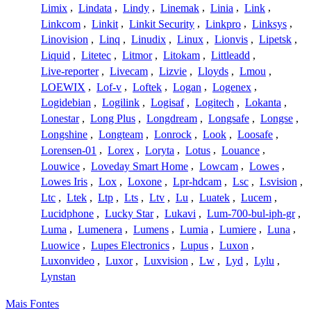
Limix
,
Lindata
,
Lindy
,
Linemak
,
Linia
,
Link
,
Linkcom
,
Linkit
,
Linkit Security
,
Linkpro
,
Linksys
,
Linovision
,
Linq
,
Linudix
,
Linux
,
Lionvis
,
Lipetsk
,
Liquid
,
Litetec
,
Litmor
,
Litokam
,
Littleadd
,
Live-reporter
,
Livecam
,
Lizvie
,
Lloyds
,
Lmou
,
LOEWIX
,
Lof-v
,
Loftek
,
Logan
,
Logenex
,
Logidebian
,
Logilink
,
Logisaf
,
Logitech
,
Lokanta
,
Lonestar
,
Long Plus
,
Longdream
,
Longsafe
,
Longse
,
Longshine
,
Longteam
,
Lonrock
,
Look
,
Loosafe
,
Lorensen-01
,
Lorex
,
Loryta
,
Lotus
,
Louance
,
Louwice
,
Loveday Smart Home
,
Lowcam
,
Lowes
,
Lowes Iris
,
Lox
,
Loxone
,
Lpr-hdcam
,
Lsc
,
Lsvision
,
Ltc
,
Ltek
,
Ltp
,
Lts
,
Ltv
,
Lu
,
Luatek
,
Lucem
,
Lucidphone
,
Lucky Star
,
Lukavi
,
Lum-700-bul-iph-gr
,
Luma
,
Lumenera
,
Lumens
,
Lumia
,
Lumiere
,
Luna
,
Luowice
,
Lupes Electronics
,
Lupus
,
Luxon
,
Luxonvideo
,
Luxor
,
Luxvision
,
Lw
,
Lyd
,
Lylu
,
Lynstan
Mais Fontes