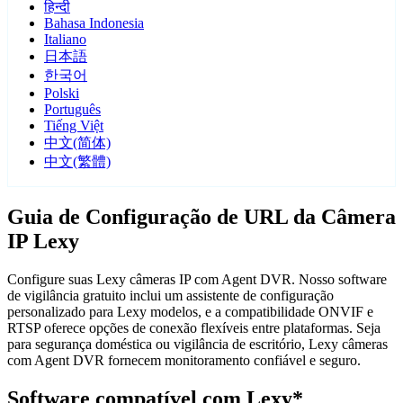
हिन्दी
Bahasa Indonesia
Italiano
日本語
한국어
Polski
Português
Tiếng Việt
中文(简体)
中文(繁體)
Guia de Configuração de URL da Câmera
IP Lexy
Configure suas Lexy câmeras IP com Agent DVR. Nosso software
de vigilância gratuito inclui um assistente de configuração
personalizado para Lexy modelos, e a compatibilidade ONVIF e
RTSP oferece opções de conexão flexíveis entre plataformas. Seja
para segurança doméstica ou vigilância de escritório, Lexy câmeras
com Agent DVR fornecem monitoramento confiável e seguro.
Software compatível com Lexy*