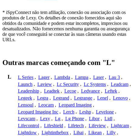
* iSpyConnect não tem afiliação, conexão ou associação com os
produtos de Lexy. Os detalhes de conexão fornecidos aqui são
obtidos da comunidade e podem estar incompletos, imprecisos ou
desatualizados. Não fornecemos nenhuma garantia ou assegurança
de que você conseguirá se conectar às suas câmeras usando estas
URLs.
Outras marcas começando com "L"
L
L Series
,
Lager
,
Lambda
,
Lampa
,
Laser
,
Lau 3
,
Launch
,
Laview
,
Lc Security
,
Lc Systems
,
Leadcam
,
Leadership
,
Leadtek
,
Lecoe
,
Ledvance
,
Leftek
,
Legeek
,
Legra
,
Legrand
,
Legrange
,
Lenel
,
Lenovo
,
Lensoul
,
Leocam
,
Leopard Imaging
,
Leopard Imaging Inc
,
Lerch
,
Leshp
,
Levelone
,
Levscam
,
Lexy
,
Lg
,
Lg Phone
,
Libor
,
Lidl
,
Lifecontrol
,
Lifeshield
,
Lifetech
,
Lifeview
,
Lightcam
,
Lightdow
,
Lightinthebox
,
Lihai
,
Likean
,
Lilly
,