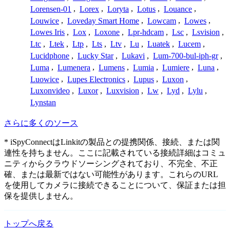
Lorensen-01
,
Lorex
,
Loryta
,
Lotus
,
Louance
,
Louwice
,
Loveday Smart Home
,
Lowcam
,
Lowes
,
Lowes Iris
,
Lox
,
Loxone
,
Lpr-hdcam
,
Lsc
,
Lsvision
,
Ltc
,
Ltek
,
Ltp
,
Lts
,
Ltv
,
Lu
,
Luatek
,
Lucem
,
Lucidphone
,
Lucky Star
,
Lukavi
,
Lum-700-bul-iph-gr
,
Luma
,
Lumenera
,
Lumens
,
Lumia
,
Lumiere
,
Luna
,
Luowice
,
Lupes Electronics
,
Lupus
,
Luxon
,
Luxonvideo
,
Luxor
,
Luxvision
,
Lw
,
Lyd
,
Lylu
,
Lynstan
さらに多くのソース
* iSpyConnectはLinkitの製品との提携関係、接続、または関
連性を持ちません。ここに記載されている接続詳細はコミュ
ニティからクラウドソーシングされており、不完全、不正
確、または最新ではない可能性があります。これらのURL
を使用してカメラに接続できることについて、保証または担
保を提供しません。
トップへ戻る