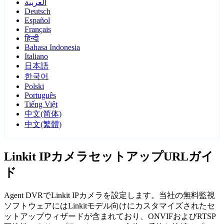
العربية
Deutsch
Español
Français
हिन्दी
Bahasa Indonesia
Italiano
日本語
한국어
Polski
Português
Tiếng Việt
中文(简体)
中文(繁體)
Linkit IPカメラセットアップURLガイ
ド
Agent DVRでLinkit IPカメラを設定します。当社の無料監視
ソフトウェアにはLinkitモデル向けにカスタマイズされたセ
ットアップウィザードが含まれており、ONVIFおよびRTSP