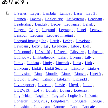
あります。
L
L Series
,
Lager
,
Lambda
,
Lampa
,
Laser
,
Lau 3
,
Launch
,
Laview
,
Lc Security
,
Lc Systems
,
Leadcam
,
Leadership
,
Leadtek
,
Lecoe
,
Ledvance
,
Leftek
,
Legeek
,
Legra
,
Legrand
,
Legrange
,
Lenel
,
Lenovo
,
Lensoul
,
Leocam
,
Leopard Imaging
,
Leopard Imaging Inc
,
Lerch
,
Leshp
,
Levelone
,
Levscam
,
Lexy
,
Lg
,
Lg Phone
,
Libor
,
Lidl
,
Lifecontrol
,
Lifeshield
,
Lifetech
,
Lifeview
,
Lightcam
,
Lightdow
,
Lightinthebox
,
Lihai
,
Likean
,
Lilly
,
Limix
,
Lindata
,
Lindy
,
Linemak
,
Linia
,
Link
,
Linkcom
,
Linkit
,
Linkit Security
,
Linkpro
,
Linksys
,
Linovision
,
Linq
,
Linudix
,
Linux
,
Lionvis
,
Lipetsk
,
Liquid
,
Litetec
,
Litmor
,
Litokam
,
Littleadd
,
Live-reporter
,
Livecam
,
Lizvie
,
Lloyds
,
Lmou
,
LOEWIX
,
Lof-v
,
Loftek
,
Logan
,
Logenex
,
Logidebian
,
Logilink
,
Logisaf
,
Logitech
,
Lokanta
,
Lonestar
,
Long Plus
,
Longdream
,
Longsafe
,
Longse
,
Longshine
,
Longteam
,
Lonrock
,
Look
,
Loosafe
,