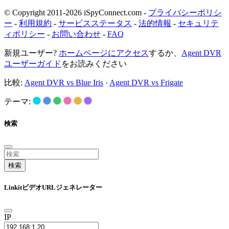
© Copyright 2011-2026 iSpyConnect.com -
プライバシーポリシ
ー
-
利用規約
-
サービスステータス
-
法的情報
-
セキュリテ
ィポリシー
-
お問い合わせ
-
FAQ
新規ユーザー?
ホームページにアクセス
するか、
Agent DVR
ユーザーガイド
をお読みください
比較:
Agent DVR vs Blue Iris
·
Agent DVR vs Frigate
テーマ:
検索
検索
LinkitビデオURLジェネレーター
IP