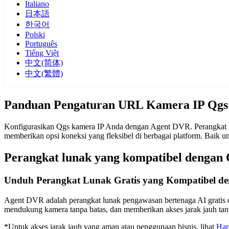
Italiano
日本語
한국어
Polski
Português
Tiếng Việt
中文(简体)
中文(繁體)
Panduan Pengaturan URL Kamera IP Qgs
Konfigurasikan Qgs kamera IP Anda dengan Agent DVR. Perangkat lu
memberikan opsi koneksi yang fleksibel di berbagai platform. Baik
Perangkat lunak yang kompatibel dengan
Unduh Perangkat Lunak Gratis yang Kompatibel d
Agent DVR adalah perangkat lunak pengawasan bertenaga AI gratis d
mendukung kamera tanpa batas, dan memberikan akses jarak jauh t
*Untuk akses jarak jauh yang aman atau penggunaan bisnis, lihat
Har