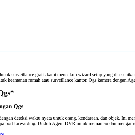
nak surveillance gratis kami mencakup wizard setup yang disesuaik
 untuk keamanan rumah atau surveillance kantor, Qgs kamera dengan 
 Qgs*
engan Qgs
engan deteksi waktu nyata untuk orang, kendaraan, dan objek. Ini m
anpa port forwarding. Unduh Agent DVR untuk memantau dan mengama
ga