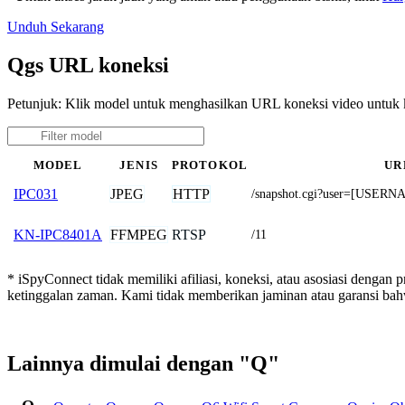
Unduh Sekarang
Qgs URL koneksi
Petunjuk: Klik model untuk menghasilkan URL koneksi video untu
MODEL
JENIS
PROTOKOL
UR
JPEG
HTTP
IPC031
/snapshot.cgi?user=[USE
FFMPEG
RTSP
KN-IPC8401A
/11
* iSpyConnect tidak memiliki afiliasi, koneksi, atau asosiasi dengan
ketinggalan zaman. Kami tidak memberikan jaminan atau garansi b
Lainnya dimulai dengan "Q"