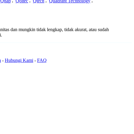
Qnap
,
Qoltec
,
Qtech
,
Quadrant Technology
,
nitas dan mungkin tidak lengkap, tidak akurat, atau sudah
i.
n
-
Hubungi Kami
-
FAQ