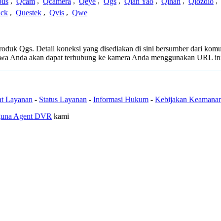
us
,
Qcam
,
Qcamera
,
Qeye
,
Qgs
,
Qian Yao
,
Qihan
,
Qiozdio
,
ck
,
Questek
,
Qvis
,
Qwe
 produk Qgs. Detail koneksi yang disediakan di sini bersumber dari komu
ahwa Anda akan dapat terhubung ke kamera Anda menggunakan URL in
at Layanan
-
Status Layanan
-
Informasi Hukum
-
Kebijakan Keamana
guna Agent DVR
kami