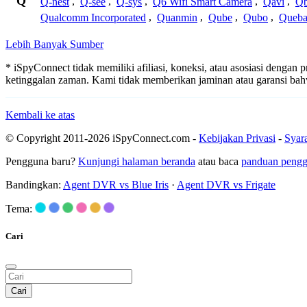
Q
Q-nest
,
Q-see
,
Q-sys
,
Q6 Wifi Smart Camera
,
Qavi
,
Qb
Qualcomm Incorporated
,
Quanmin
,
Qube
,
Qubo
,
Queba
Lebih Banyak Sumber
* iSpyConnect tidak memiliki afiliasi, koneksi, atau asosiasi dengan
ketinggalan zaman. Kami tidak memberikan jaminan atau garansi b
Kembali ke atas
© Copyright 2011-2026 iSpyConnect.com -
Kebijakan Privasi
-
Syar
Pengguna baru?
Kunjungi halaman beranda
atau baca
panduan peng
Bandingkan:
Agent DVR vs Blue Iris
·
Agent DVR vs Frigate
Tema:
Cari
Cari