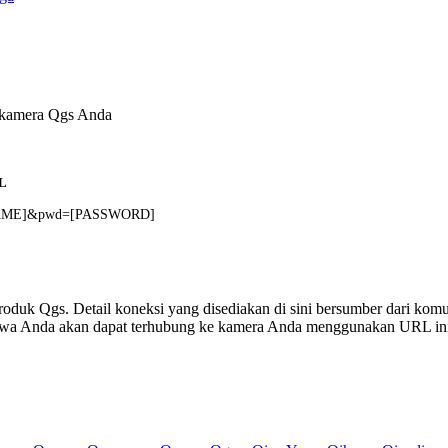
k kamera Qgs Anda
L
RNAME]&pwd=[PASSWORD]
 produk Qgs. Detail koneksi yang disediakan di sini bersumber dari komu
ahwa Anda akan dapat terhubung ke kamera Anda menggunakan URL in