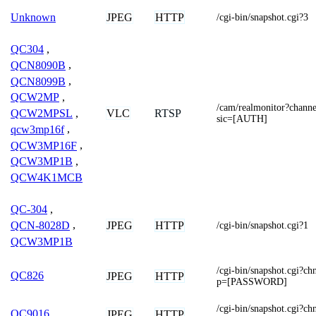
JPEG
HTTP
Unknown
/cgi-bin/snapshot.cgi?3
QC304
,
QCN8090B
,
QCN8099B
,
QCW2MP
,
/cam/realmonitor?chan
VLC
RTSP
QCW2MPSL
,
sic=[AUTH]
qcw3mp16f
,
QCW3MP16F
,
QCW3MP1B
,
QCW4K1MCB
QC-304
,
JPEG
HTTP
QCN-8028D
,
/cgi-bin/snapshot.cgi?1
QCW3MP1B
/cgi-bin/snapshot.cg
QC826
JPEG
HTTP
p=[PASSWORD]
/cgi-bin/snapshot.cg
QC9016
JPEG
HTTP