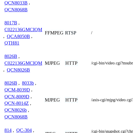
QCN8033B
,
QCN8068B
8017B
,
C022136GMCIQM
FFMPEG
RTSP
/
,
QCA8050B
,
QTH81
8026B
,
MJPEG
HTTP
C022136GMCIQM
/cgi-bin/video.cgi?msu
,
QCN8026B
8026B
,
8033b
,
QCM-8039D
,
QCN-8009D
,
MJPEG
HTTP
/axis-cgi/mjpg/video.
QCN-8014Z
,
QCN8026b
,
QCN8068B
814
,
QC-304
,
/cgi-bin/snapshot.cg