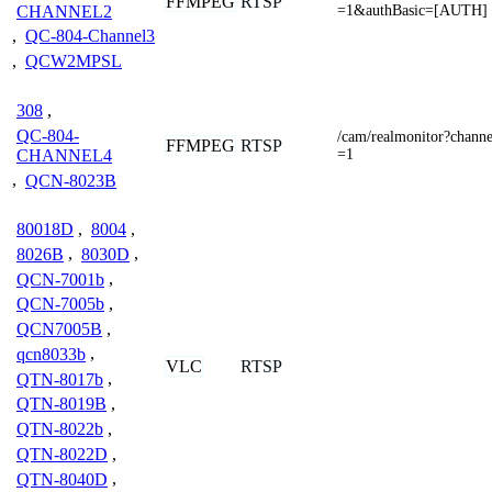
FFMPEG
RTSP
CHANNEL2
=1&authBasic=[AUTH]
,
QC-804-Channel3
,
QCW2MPSL
308
,
QC-804-
/cam/realmonitor?cha
FFMPEG
RTSP
=1
CHANNEL4
,
QCN-8023B
80018D
,
8004
,
8026B
,
8030D
,
QCN-7001b
,
QCN-7005b
,
QCN7005B
,
qcn8033b
,
VLC
RTSP
QTN-8017b
,
QTN-8019B
,
QTN-8022b
,
QTN-8022D
,
QTN-8040D
,