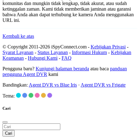
komunitas dan mungkin tidak lengkap, tidak akurat, atau sudah
ketinggalan zaman. Kami tidak memberikan jaminan atau garansi
bahwa Anda akan dapat terhubung ke kamera Anda menggunakan
URL ini.
Kembali ke atas
© Copyright 2011-2026 iSpyConnect.com -
Kebijakan Privasi
-
Syarat Layanan
-
Status Layanan
-
Informasi Hukum
-
Kebijakan
Keamanan
-
Hubungi Kami
-
FAQ
Pengguna baru?
Kunjungi halaman beranda
atau baca
panduan
pengguna Agent DVR
kami
Bandingkan:
Agent DVR vs Blue Iris
·
Agent DVR vs Frigate
Tema:
Cari
Cari