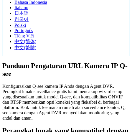
Bahasa Indonesia
Italiano
日本語
한국어
Polski
Português
Tiếng Việt
中文(简体)
中文(繁體)
Panduan Pengaturan URL Kamera IP Q-
see
Konfigurasikan Q-see kamera IP Anda dengan Agent DVR.
Perangkat lunak surveillance gratis kami mencakup wizard setup
yang disesuaikan untuk model Q-see, dan kompatibilitas ONVIF
dan RTSP memberikan opsi koneksi yang fleksibel di berbagai
platform. Baik untuk keamanan rumah atau surveillance kantor, Q-
see kamera dengan Agent DVR menyediakan monitoring yang
andal dan aman.
Perangkat lunak yang kompatibel dengan