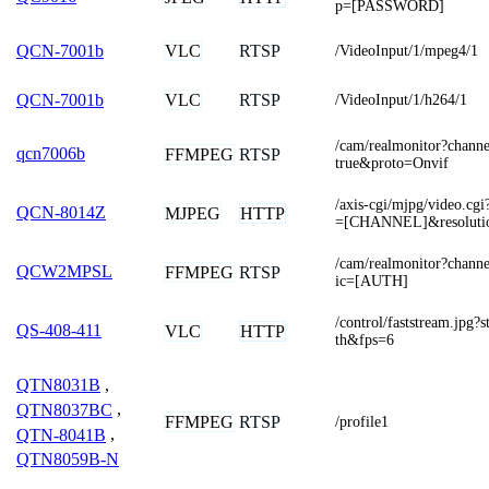
p=[PASSWORD]
VLC
RTSP
QCN-7001b
/VideoInput/1/mpeg4/1
VLC
RTSP
QCN-7001b
/VideoInput/1/h264/1
/cam/realmonitor?chann
qcn7006b
FFMPEG
RTSP
true&proto=Onvif
/axis-cgi/mjpg/video.c
QCN-8014Z
MJPEG
HTTP
=[CHANNEL]&resolut
/cam/realmonitor?chan
QCW2MPSL
FFMPEG
RTSP
ic=[AUTH]
/control/faststream.jp
QS-408-411
VLC
HTTP
th&fps=6
QTN8031B
,
QTN8037BC
,
FFMPEG
RTSP
/profile1
QTN-8041B
,
QTN8059B-N