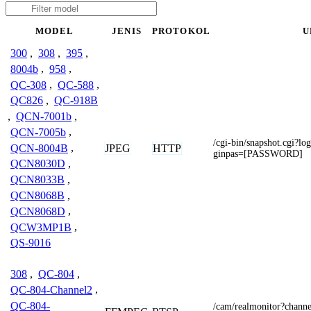
MODEL
JENIS
PROTOKOL
U
300
,
308
,
395
,
8004b
,
958
,
QC-308
,
QC-588
,
QC826
,
QC-918B
,
QCN-7001b
,
QCN-7005b
,
/cgi-bin/snapshot.cgi
JPEG
HTTP
QCN-8004B
,
ginpas=[PASSWORD]
QCN8030D
,
QCN8033B
,
QCN8068B
,
QCN8068D
,
QCW3MP1B
,
QS-9016
308
,
QC-804
,
QC-804-Channel2
,
QC-804-
/cam/realmonitor?cha