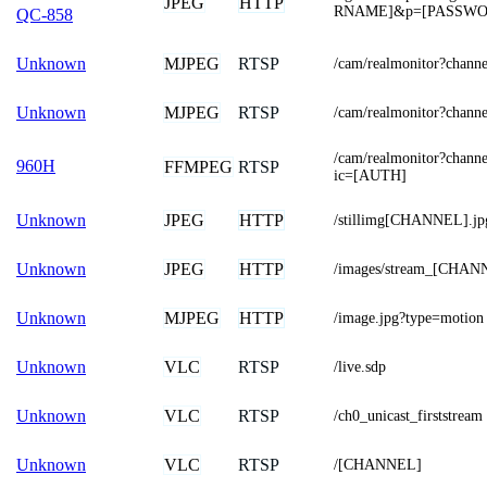
JPEG
HTTP
RNAME]&p=[PASSWO
QC-858
MJPEG
RTSP
Unknown
/cam/realmonitor?chann
MJPEG
RTSP
Unknown
/cam/realmonitor?chann
/cam/realmonitor?chan
960H
FFMPEG
RTSP
ic=[AUTH]
JPEG
HTTP
Unknown
/stillimg[CHANNEL].jp
JPEG
HTTP
Unknown
/images/stream_[CHAN
MJPEG
HTTP
Unknown
/image.jpg?type=motion
VLC
RTSP
Unknown
/live.sdp
VLC
RTSP
Unknown
/ch0_unicast_firststream
VLC
RTSP
Unknown
/[CHANNEL]