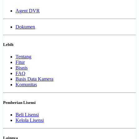
Agent DVR
Dokumen
Lebih
Tentang
Fitur
Bisnis
FAQ
Basis Data Kamera
Komunitas
Pemberian Lisensi
Beli Lisensi
Kelola Lisensi
Lainnya