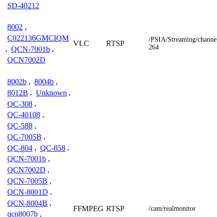
SD-40212
8002
,
C022136GMCIQM
/PSIA/Streaming/channe
VLC
RTSP
264
,
QCN-7001b
,
QCN7002D
8002b
,
8004b
,
8012B
,
Unknown
,
QC-308
,
QC-40108
,
QC-588
,
QC-7005B
,
QC-804
,
QC-858
,
QCN-7001b
,
QCN7002D
,
QCN-7005B
,
QCN-8001D
,
QCN-8004B
,
FFMPEG
RTSP
/cam/realmonitor
qcn8007b
,