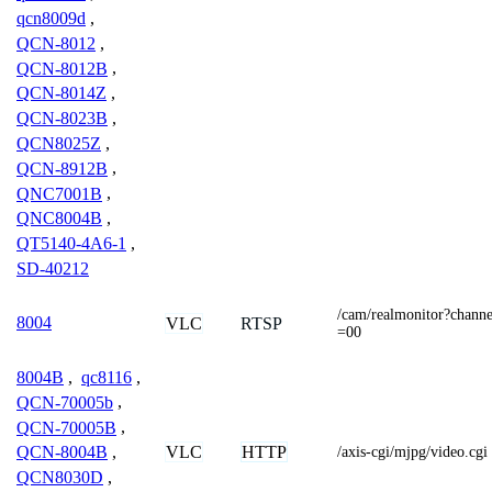
qcn8009d
,
QCN-8012
,
QCN-8012B
,
QCN-8014Z
,
QCN-8023B
,
QCN8025Z
,
QCN-8912B
,
QNC7001B
,
QNC8004B
,
QT5140-4A6-1
,
SD-40212
/cam/realmonitor?cha
8004
VLC
RTSP
=00
8004B
,
qc8116
,
QCN-70005b
,
QCN-70005B
,
VLC
HTTP
QCN-8004B
,
/axis-cgi/mjpg/video.cgi
QCN8030D
,