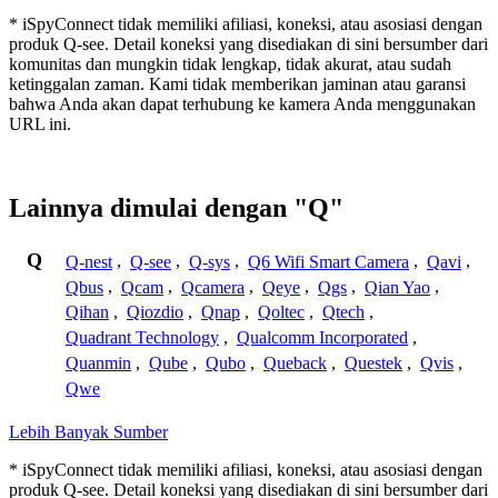
* iSpyConnect tidak memiliki afiliasi, koneksi, atau asosiasi dengan
produk Q-see. Detail koneksi yang disediakan di sini bersumber dari
komunitas dan mungkin tidak lengkap, tidak akurat, atau sudah
ketinggalan zaman. Kami tidak memberikan jaminan atau garansi
bahwa Anda akan dapat terhubung ke kamera Anda menggunakan
URL ini.
Lainnya dimulai dengan "Q"
Q
Q-nest
,
Q-see
,
Q-sys
,
Q6 Wifi Smart Camera
,
Qavi
,
Qbus
,
Qcam
,
Qcamera
,
Qeye
,
Qgs
,
Qian Yao
,
Qihan
,
Qiozdio
,
Qnap
,
Qoltec
,
Qtech
,
Quadrant Technology
,
Qualcomm Incorporated
,
Quanmin
,
Qube
,
Qubo
,
Queback
,
Questek
,
Qvis
,
Qwe
Lebih Banyak Sumber
* iSpyConnect tidak memiliki afiliasi, koneksi, atau asosiasi dengan
produk Q-see. Detail koneksi yang disediakan di sini bersumber dari