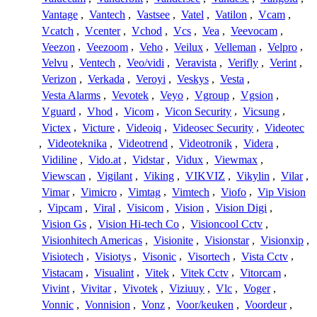
Vantage
,
Vantech
,
Vastsee
,
Vatel
,
Vatilon
,
Vcam
,
Vcatch
,
Vcenter
,
Vchod
,
Vcs
,
Vea
,
Veevocam
,
Veezon
,
Veezoom
,
Veho
,
Veilux
,
Velleman
,
Velpro
,
Velvu
,
Ventech
,
Veo/vidi
,
Veravista
,
Verifly
,
Verint
,
Verizon
,
Verkada
,
Veroyi
,
Veskys
,
Vesta
,
Vesta Alarms
,
Vevotek
,
Veyo
,
Vgroup
,
Vgsion
,
Vguard
,
Vhod
,
Vicom
,
Vicon Security
,
Vicsung
,
Victex
,
Victure
,
Videoiq
,
Videosec Security
,
Videotec
,
Videoteknika
,
Videotrend
,
Videotronik
,
Videra
,
Vidiline
,
Vido.at
,
Vidstar
,
Vidux
,
Viewmax
,
Viewscan
,
Vigilant
,
Viking
,
VIKVIZ
,
Vikylin
,
Vilar
,
Vimar
,
Vimicro
,
Vimtag
,
Vimtech
,
Viofo
,
Vip Vision
,
Vipcam
,
Viral
,
Visicom
,
Vision
,
Vision Digi
,
Vision Gs
,
Vision Hi-tech Co
,
Visioncool Cctv
,
Visionhitech Americas
,
Visionite
,
Visionstar
,
Visionxip
,
Visiotech
,
Visiotys
,
Visonic
,
Visortech
,
Vista Cctv
,
Vistacam
,
Visualint
,
Vitek
,
Vitek Cctv
,
Vitorcam
,
Vivint
,
Vivitar
,
Vivotek
,
Viziuuy
,
Vlc
,
Voger
,
Vonnic
,
Vonnision
,
Vonz
,
Voor/keuken
,
Voordeur
,