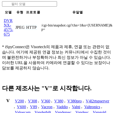
모델
유형
프로토콜
유알엘
DVR
NX-
/cgi-bin/snapshot.cgi?chn=1&u=[USERNAME]&
JPEG
HTTP
p=
4575-
675
* iSpyConnect은 Visortech의 제품과 제휴, 연결 또는 관련이 없
습니다. 여기에 제공된 연결 정보는 커뮤니티에서 수집한 것이
며 불완전하거나 부정확하거나 최신 정보가 아닐 수 있습니다.
이러한 URL을 사용하여 카메라에 연결할 수 있다는 보장이나
담보를 제공하지 않습니다.
다른 제조사는 "V"로 시작합니다.
V
V200
,
V308
,
V360
,
V380
,
V380pro
,
V4l2rtspserver
,
V600
,
V89
,
Vacron
,
Vaddio
,
Vahti
,
Valtronics
,
Valuecam
,
Vanderbilt
,
Vandersec
,
Vandesc
,
Vangold
,