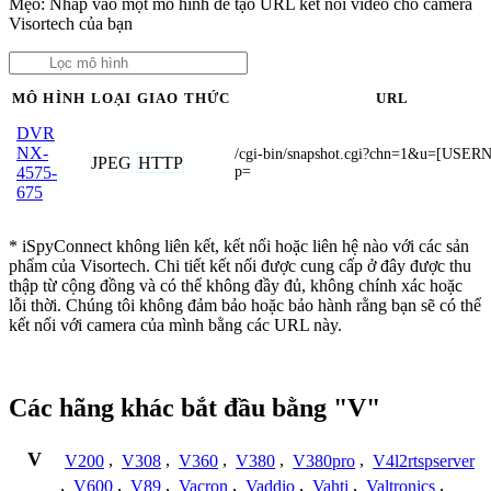
Mẹo: Nhấp vào một mô hình để tạo URL kết nối video cho camera
Visortech của bạn
MÔ HÌNH
LOẠI
GIAO THỨC
URL
DVR
NX-
/cgi-bin/snapshot.cgi?chn=1&u=[USE
JPEG
HTTP
p=
4575-
675
* iSpyConnect không liên kết, kết nối hoặc liên hệ nào với các sản
phẩm của Visortech. Chi tiết kết nối được cung cấp ở đây được thu
thập từ cộng đồng và có thể không đầy đủ, không chính xác hoặc
lỗi thời. Chúng tôi không đảm bảo hoặc bảo hành rằng bạn sẽ có thể
kết nối với camera của mình bằng các URL này.
Các hãng khác bắt đầu bằng "V"
V
V200
,
V308
,
V360
,
V380
,
V380pro
,
V4l2rtspserver
,
V600
,
V89
,
Vacron
,
Vaddio
,
Vahti
,
Valtronics
,