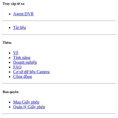
Truy cập từ xa
Agent DVR
Tài liệu
Thêm
Về
Tính năng
Doanh nghiệp
FAQ
Cơ sở dữ liệu Camera
Cộng đồng
Bản quyền
Mua Giấy phép
Quản lý Giấy phép