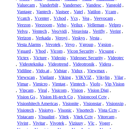
Valuecam
,
Vanderbilt
,
Vandersec
,
Vandesc
,
Vangold
,
Vantage
,
Vantech
,
Vastsee
,
Vatel
,
Vatilon
,
Vcam
,
Vcatch
,
Vcenter
,
Vchod
,
Vcs
,
Vea
,
Veevocam
,
Veezon
,
Veezoom
,
Veho
,
Veilux
,
Velleman
,
Velpro
,
Velvu
,
Ventech
,
Veo/vidi
,
Veravista
,
Verifly
,
Verint
,
Verizon
,
Verkada
,
Veroyi
,
Veskys
,
Vesta
,
Vesta Alarms
,
Vevotek
,
Veyo
,
Vgroup
,
Vgsion
,
Vguard
,
Vhod
,
Vicom
,
Vicon Security
,
Vicsung
,
Victex
,
Victure
,
Videoiq
,
Videosec Security
,
Videotec
,
Videoteknika
,
Videotrend
,
Videotronik
,
Videra
,
Vidiline
,
Vido.at
,
Vidstar
,
Vidux
,
Viewmax
,
Viewscan
,
Vigilant
,
Viking
,
VIKVIZ
,
Vikylin
,
Vilar
,
Vimar
,
Vimicro
,
Vimtag
,
Vimtech
,
Viofo
,
Vip Vision
,
Vipcam
,
Viral
,
Visicom
,
Vision
,
Vision Digi
,
Vision Gs
,
Vision Hi-tech Co
,
Visioncool Cctv
,
Visionhitech Americas
,
Visionite
,
Visionstar
,
Visionxip
,
Visiotech
,
Visiotys
,
Visonic
,
Visortech
,
Vista Cctv
,
Vistacam
,
Visualint
,
Vitek
,
Vitek Cctv
,
Vitorcam
,
Vivint
,
Vivitar
,
Vivotek
,
Viziuuy
,
Vlc
,
Voger
,