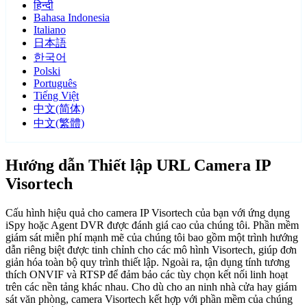
हिन्दी
Bahasa Indonesia
Italiano
日本語
한국어
Polski
Português
Tiếng Việt
中文(简体)
中文(繁體)
Hướng dẫn Thiết lập URL Camera IP
Visortech
Cấu hình hiệu quả cho camera IP Visortech của bạn với ứng dụng
iSpy hoặc Agent DVR được đánh giá cao của chúng tôi. Phần mềm
giám sát miễn phí mạnh mẽ của chúng tôi bao gồm một trình hướng
dẫn riêng biệt được tinh chỉnh cho các mô hình Visortech, giúp đơn
giản hóa toàn bộ quy trình thiết lập. Ngoài ra, tận dụng tính tương
thích ONVIF và RTSP để đảm bảo các tùy chọn kết nối linh hoạt
trên các nền tảng khác nhau. Cho dù cho an ninh nhà cửa hay giám
sát văn phòng, camera Visortech kết hợp với phần mềm của chúng