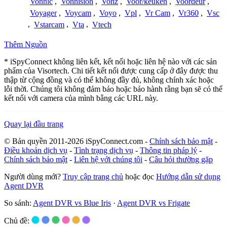
Vonnic
,
Vonnision
,
Vonz
,
Voor/keuken
,
Voordeur
,
Voyager
,
Voycam
,
Voyo
,
Vpl
,
Vr Cam
,
Vr360
,
Vsc
,
Vstarcam
,
Vta
,
Vtech
Thêm Nguồn
* iSpyConnect không liên kết, kết nối hoặc liên hệ nào với các sản
phẩm của Visortech. Chi tiết kết nối được cung cấp ở đây được thu
thập từ cộng đồng và có thể không đầy đủ, không chính xác hoặc
lỗi thời. Chúng tôi không đảm bảo hoặc bảo hành rằng bạn sẽ có thể
kết nối với camera của mình bằng các URL này.
Quay lại đầu trang
© Bản quyền 2011-2026 iSpyConnect.com -
Chính sách bảo mật
-
Điều khoản dịch vụ
-
Tình trạng dịch vụ
-
Thông tin pháp lý
-
Chính sách bảo mật
-
Liên hệ với chúng tôi
-
Câu hỏi thường gặp
Người dùng mới?
Truy cập trang chủ
hoặc đọc
Hướng dẫn sử dụng
Agent DVR
So sánh:
Agent DVR vs Blue Iris
·
Agent DVR vs Frigate
Chủ đề: