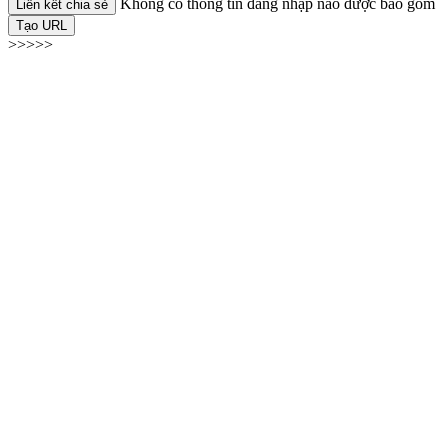
Không có thông tin đăng nhập nào được bao gồm
Liên kết chia sẻ
Tạo URL
>>>>>