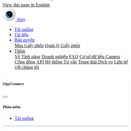
View this page in English
iSpy
Tải xuống
Tài liệu
Bản quyền
Mua Giấy phép
Quản lý Giấy phép
Thêm
Về
Tính năng
Doanh nghiệp
FAQ
Cơ sở dữ liệu Camera
Cộng đồng
API
Hệ thống Tư vấn
Trạng thái Dịch vụ
Liên hệ
với chúng tôi
iSpyConnect
Phần mềm
Tải xuống