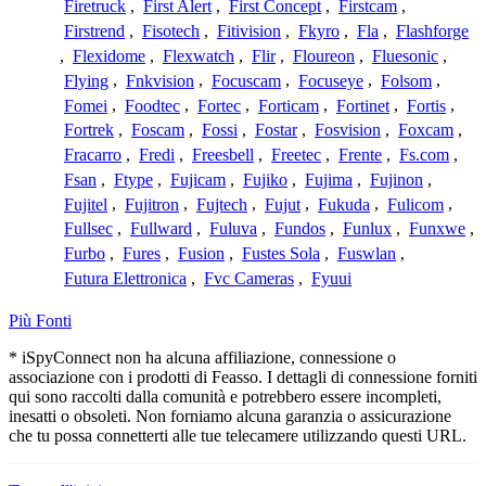
Firetruck
,
First Alert
,
First Concept
,
Firstcam
,
Firstrend
,
Fisotech
,
Fitivision
,
Fkyro
,
Fla
,
Flashforge
,
Flexidome
,
Flexwatch
,
Flir
,
Floureon
,
Fluesonic
,
Flying
,
Fnkvision
,
Focuscam
,
Focuseye
,
Folsom
,
Fomei
,
Foodtec
,
Fortec
,
Forticam
,
Fortinet
,
Fortis
,
Fortrek
,
Foscam
,
Fossi
,
Fostar
,
Fosvision
,
Foxcam
,
Fracarro
,
Fredi
,
Freesbell
,
Freetec
,
Frente
,
Fs.com
,
Fsan
,
Ftype
,
Fujicam
,
Fujiko
,
Fujima
,
Fujinon
,
Fujitel
,
Fujitron
,
Fujtech
,
Fujut
,
Fukuda
,
Fulicom
,
Fullsec
,
Fullward
,
Fuluva
,
Fundos
,
Funlux
,
Funxwe
,
Furbo
,
Fures
,
Fusion
,
Fustes Sola
,
Fuswlan
,
Futura Elettronica
,
Fvc Cameras
,
Fyuui
Più Fonti
* iSpyConnect non ha alcuna affiliazione, connessione o
associazione con i prodotti di Feasso. I dettagli di connessione forniti
qui sono raccolti dalla comunità e potrebbero essere incompleti,
inesatti o obsoleti. Non forniamo alcuna garanzia o assicurazione
che tu possa connetterti alle tue telecamere utilizzando questi URL.