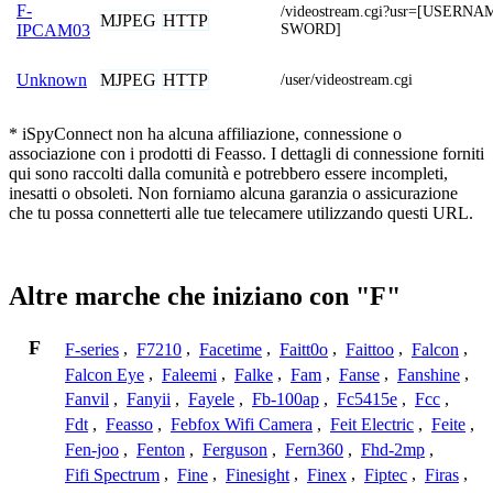
F-
/videostream.cgi?usr=[USERN
MJPEG
HTTP
SWORD]
IPCAM03
MJPEG
HTTP
Unknown
/user/videostream.cgi
* iSpyConnect non ha alcuna affiliazione, connessione o
associazione con i prodotti di Feasso. I dettagli di connessione forniti
qui sono raccolti dalla comunità e potrebbero essere incompleti,
inesatti o obsoleti. Non forniamo alcuna garanzia o assicurazione
che tu possa connetterti alle tue telecamere utilizzando questi URL.
Altre marche che iniziano con "F"
F
F-series
,
F7210
,
Facetime
,
Faitt0o
,
Faittoo
,
Falcon
,
Falcon Eye
,
Faleemi
,
Falke
,
Fam
,
Fanse
,
Fanshine
,
Fanvil
,
Fanyii
,
Fayele
,
Fb-100ap
,
Fc5415e
,
Fcc
,
Fdt
,
Feasso
,
Febfox Wifi Camera
,
Feit Electric
,
Feite
,
Fen-joo
,
Fenton
,
Ferguson
,
Fern360
,
Fhd-2mp
,
Fifi Spectrum
,
Fine
,
Finesight
,
Finex
,
Fiptec
,
Firas
,