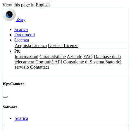
View this page in English
iSpy
Scarica
Documenti
Licenza
Acquista Licenza
Gestisci Licenze
Più
Informazioni
Caratteristiche
Aziende
FAQ
Database della
telecamera
Comunità
API
Consulente di Sistema
Stato del
servizio
Contattaci
iSpyConnect
Software
Scarica