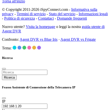
Torna all'inizio
© Copyright 2011-2026 iSpyConnect.com -
Informativa sulla
privacy
-
Termini di servizio
-
Stato del servizio
-
Informazioni legali
-
Politica di sicurezza
-
Contattaci
-
Domande frequenti
Nuovo utente?
Visita la homepage
o leggi la nostra
guida utente di
Agent DVR
Confronto:
Agent DVR vs Blue Iris
·
Agent DVR vs Frigate
Tema:
Ricerca
Ricerca
Feasso Assistente di Connessione della Telecamera IP
IP