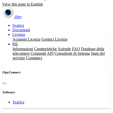
View this page in English
iSpy
Scarica
Documenti
Licenza
Acquista Licenza
Gestisci Licenze
Più
Informazioni
Caratteristiche
Aziende
FAQ
Database della
telecamera
Comunità
API
Consulente di Sistema
Stato del
servizio
Contattaci
iSpyConnect
Software
Scarica