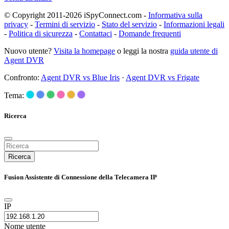
© Copyright 2011-2026 iSpyConnect.com -
Informativa sulla
privacy
-
Termini di servizio
-
Stato del servizio
-
Informazioni legali
-
Politica di sicurezza
-
Contattaci
-
Domande frequenti
Nuovo utente?
Visita la homepage
o leggi la nostra
guida utente di
Agent DVR
Confronto:
Agent DVR vs Blue Iris
·
Agent DVR vs Frigate
Tema:
Ricerca
Ricerca
Fusion Assistente di Connessione della Telecamera IP
IP
Nome utente