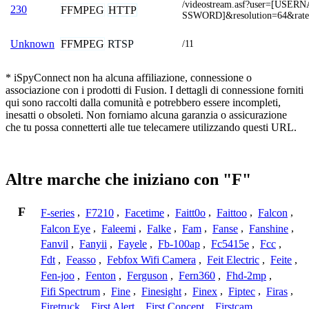
/videostream.asf?user=[USE
230
FFMPEG
HTTP
SSWORD]&resolution=64&rat
FFMPEG
RTSP
Unknown
/11
* iSpyConnect non ha alcuna affiliazione, connessione o
associazione con i prodotti di Fusion. I dettagli di connessione forniti
qui sono raccolti dalla comunità e potrebbero essere incompleti,
inesatti o obsoleti. Non forniamo alcuna garanzia o assicurazione
che tu possa connetterti alle tue telecamere utilizzando questi URL.
Altre marche che iniziano con "F"
F
F-series
,
F7210
,
Facetime
,
Faitt0o
,
Faittoo
,
Falcon
,
Falcon Eye
,
Faleemi
,
Falke
,
Fam
,
Fanse
,
Fanshine
,
Fanvil
,
Fanyii
,
Fayele
,
Fb-100ap
,
Fc5415e
,
Fcc
,
Fdt
,
Feasso
,
Febfox Wifi Camera
,
Feit Electric
,
Feite
,
Fen-joo
,
Fenton
,
Ferguson
,
Fern360
,
Fhd-2mp
,
Fifi Spectrum
,
Fine
,
Finesight
,
Finex
,
Fiptec
,
Firas
,
Firetruck
,
First Alert
,
First Concept
,
Firstcam
,