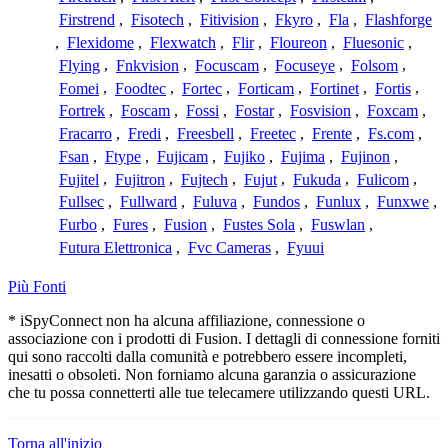
Firstrend
,
Fisotech
,
Fitivision
,
Fkyro
,
Fla
,
Flashforge
,
Flexidome
,
Flexwatch
,
Flir
,
Floureon
,
Fluesonic
,
Flying
,
Fnkvision
,
Focuscam
,
Focuseye
,
Folsom
,
Fomei
,
Foodtec
,
Fortec
,
Forticam
,
Fortinet
,
Fortis
,
Fortrek
,
Foscam
,
Fossi
,
Fostar
,
Fosvision
,
Foxcam
,
Fracarro
,
Fredi
,
Freesbell
,
Freetec
,
Frente
,
Fs.com
,
Fsan
,
Ftype
,
Fujicam
,
Fujiko
,
Fujima
,
Fujinon
,
Fujitel
,
Fujitron
,
Fujtech
,
Fujut
,
Fukuda
,
Fulicom
,
Fullsec
,
Fullward
,
Fuluva
,
Fundos
,
Funlux
,
Funxwe
,
Furbo
,
Fures
,
Fusion
,
Fustes Sola
,
Fuswlan
,
Futura Elettronica
,
Fvc Cameras
,
Fyuui
Più Fonti
* iSpyConnect non ha alcuna affiliazione, connessione o
associazione con i prodotti di Fusion. I dettagli di connessione forniti
qui sono raccolti dalla comunità e potrebbero essere incompleti,
inesatti o obsoleti. Non forniamo alcuna garanzia o assicurazione
che tu possa connetterti alle tue telecamere utilizzando questi URL.
Torna all'inizio