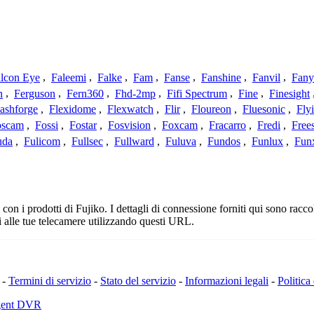
lcon Eye
,
Faleemi
,
Falke
,
Fam
,
Fanse
,
Fanshine
,
Fanvil
,
Fany
n
,
Ferguson
,
Fern360
,
Fhd-2mp
,
Fifi Spectrum
,
Fine
,
Finesight
lashforge
,
Flexidome
,
Flexwatch
,
Flir
,
Floureon
,
Fluesonic
,
Fly
oscam
,
Fossi
,
Fostar
,
Fosvision
,
Foxcam
,
Fracarro
,
Fredi
,
Frees
uda
,
Fulicom
,
Fullsec
,
Fullward
,
Fuluva
,
Fundos
,
Funlux
,
Fun
n i prodotti di Fujiko. I dettagli di connessione forniti qui sono raccol
 alle tue telecamere utilizzando questi URL.
-
Termini di servizio
-
Stato del servizio
-
Informazioni legali
-
Politica
Agent DVR