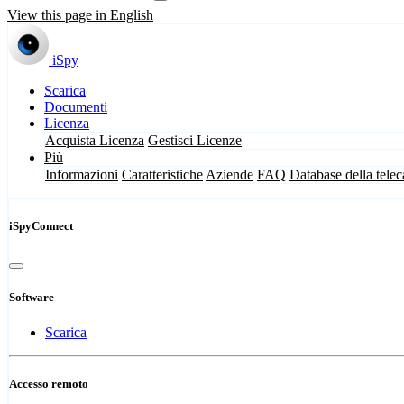
View this page in English
iSpy
Scarica
Documenti
Licenza
Acquista Licenza
Gestisci Licenze
Più
Informazioni
Caratteristiche
Aziende
FAQ
Database della tele
iSpyConnect
Software
Scarica
Accesso remoto