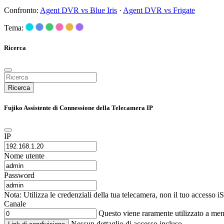
Confronto:
Agent DVR vs Blue Iris
·
Agent DVR vs Frigate
Tema:
Ricerca
Ricerca
Fujiko Assistente di Connessione della Telecamera IP
IP
Nome utente
Password
Nota: Utilizza le credenziali della tua telecamera, non il tuo accesso 
Canale
Questo viene raramente utilizzato a me
Nessun dettaglio di accesso incluso