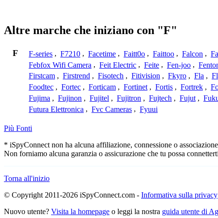
Altre marche che iniziano con "F"
F
F-series
,
F7210
,
Facetime
,
Faitt0o
,
Faittoo
,
Falcon
,
Fa
Febfox Wifi Camera
,
Feit Electric
,
Feite
,
Fen-joo
,
Fento
Firstcam
,
Firstrend
,
Fisotech
,
Fitivision
,
Fkyro
,
Fla
,
F
Foodtec
,
Fortec
,
Forticam
,
Fortinet
,
Fortis
,
Fortrek
,
F
Fujima
,
Fujinon
,
Fujitel
,
Fujitron
,
Fujtech
,
Fujut
,
Fuk
Futura Elettronica
,
Fvc Cameras
,
Fyuui
Più Fonti
* iSpyConnect non ha alcuna affiliazione, connessione o associazione co
Non forniamo alcuna garanzia o assicurazione che tu possa connetterti
Torna all'inizio
© Copyright 2011-2026 iSpyConnect.com -
Informativa sulla privacy
Nuovo utente?
Visita la homepage
o leggi la nostra
guida utente di 