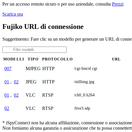
Per un accesso remoto sicuro o per uso aziendale, consulta
Prezzi
Scarica ora
Fujiko URL di connessione
Suggerimento: Fare clic su un modello per generare un URL di connes
MODELLI
TIPO
PROTOCOLLO
URL
MJPEG
HTTP
007
/cgi-bin/sf.cgi
JPEG
HTTP
01
,
02
/stillimg.jpg
VLC
RTSP
01
,
02
/ch0_0.h264
VLC
RTSP
02
/live3.sdp
* iSpyConnect non ha alcuna affiliazione, connessione o associazione co
Non forniamo alcuna garanzia o assicurazione che tu possa connetterti