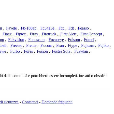
ii
,
Fayele
,
Fb-100ap
,
Fc5415e
,
Fcc
,
Fdt
,
Feasso
,
,
Finex
,
Fiptec
,
Firas
,
Firetruck
,
First Alert
,
First Concept
,
ing
,
Fnkvision
,
Focuscam
,
Focuseye
,
Folsom
,
Fomei
,
bell
,
Freetec
,
Frente
,
Fs.com
,
Fsan
,
Ftype
,
Fujicam
,
Fujiko
,
xwe
,
Furbo
,
Fures
,
Fusion
,
Fustes Sola
,
Fuswlan
,
ti dalla comunità e potrebbero essere incompleti, inesatti o obsoleti.
 di sicurezza
-
Contattaci
-
Domande frequenti