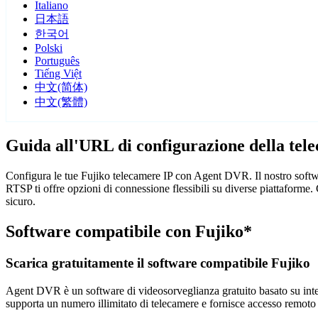
Italiano
日本語
한국어
Polski
Português
Tiếng Việt
中文(简体)
中文(繁體)
Guida all'URL di configurazione della tel
Configura le tue Fujiko telecamere IP con Agent DVR. Il nostro softwa
RTSP ti offre opzioni di connessione flessibili su diverse piattaforme
sicuro.
Software compatibile con Fujiko*
Scarica gratuitamente il software compatibile Fujiko
Agent DVR è un software di videosorveglianza gratuito basato su intelli
supporta un numero illimitato di telecamere e fornisce accesso remoto