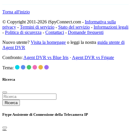
Torna all'inizio
© Copyright 2011-2026 iSpyConnect.com -
Informativa sulla
privacy
-
Termini di servizio
-
Stato del servizio
-
Informazioni legali
-
Politica di sicurezza
-
Contattaci
-
Domande frequenti
Nuovo utente?
Visita la homepage
o leggi la nostra
guida utente di
Agent DVR
Confronto:
Agent DVR vs Blue Iris
·
Agent DVR vs Frigate
Tema:
Ricerca
Ricerca
Ftype Assistente di Connessione della Telecamera IP