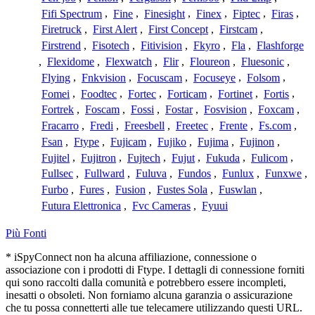
Fifi Spectrum
,
Fine
,
Finesight
,
Finex
,
Fiptec
,
Firas
,
Firetruck
,
First Alert
,
First Concept
,
Firstcam
,
Firstrend
,
Fisotech
,
Fitivision
,
Fkyro
,
Fla
,
Flashforge
,
Flexidome
,
Flexwatch
,
Flir
,
Floureon
,
Fluesonic
,
Flying
,
Fnkvision
,
Focuscam
,
Focuseye
,
Folsom
,
Fomei
,
Foodtec
,
Fortec
,
Forticam
,
Fortinet
,
Fortis
,
Fortrek
,
Foscam
,
Fossi
,
Fostar
,
Fosvision
,
Foxcam
,
Fracarro
,
Fredi
,
Freesbell
,
Freetec
,
Frente
,
Fs.com
,
Fsan
,
Ftype
,
Fujicam
,
Fujiko
,
Fujima
,
Fujinon
,
Fujitel
,
Fujitron
,
Fujtech
,
Fujut
,
Fukuda
,
Fulicom
,
Fullsec
,
Fullward
,
Fuluva
,
Fundos
,
Funlux
,
Funxwe
,
Furbo
,
Fures
,
Fusion
,
Fustes Sola
,
Fuswlan
,
Futura Elettronica
,
Fvc Cameras
,
Fyuui
Più Fonti
* iSpyConnect non ha alcuna affiliazione, connessione o
associazione con i prodotti di Ftype. I dettagli di connessione forniti
qui sono raccolti dalla comunità e potrebbero essere incompleti,
inesatti o obsoleti. Non forniamo alcuna garanzia o assicurazione
che tu possa connetterti alle tue telecamere utilizzando questi URL.