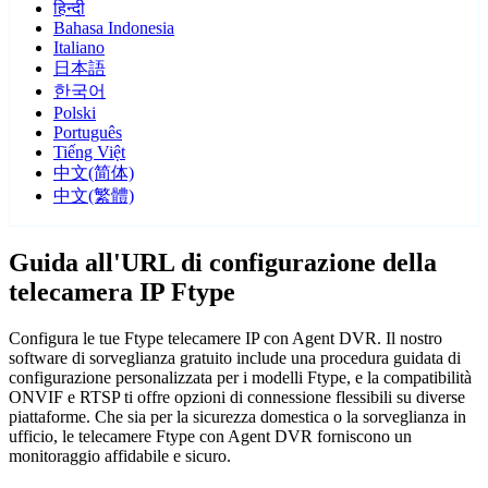
हिन्दी
Bahasa Indonesia
Italiano
日本語
한국어
Polski
Português
Tiếng Việt
中文(简体)
中文(繁體)
Guida all'URL di configurazione della
telecamera IP Ftype
Configura le tue Ftype telecamere IP con Agent DVR. Il nostro
software di sorveglianza gratuito include una procedura guidata di
configurazione personalizzata per i modelli Ftype, e la compatibilità
ONVIF e RTSP ti offre opzioni di connessione flessibili su diverse
piattaforme. Che sia per la sicurezza domestica o la sorveglianza in
ufficio, le telecamere Ftype con Agent DVR forniscono un
monitoraggio affidabile e sicuro.