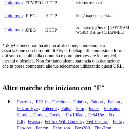
FFMPEG
HTTP
Unknown
/videostream.asf
JPEG
HTTP
Unknown
/img/snapshot.cgi?size=2
/snapshot.jpg?user=[USERN
Unknown
JPEG
HTTP
WORD]&strm=[CHANNEL]
* iSpyConnect non ha alcuna affiliazione, connessione o
associazione con i prodotti di Ftype. I dettagli di connessione forniti
qui sono raccolti dalla comunità e potrebbero essere incompleti,
inesatti o obsoleti. Non forniamo alcuna garanzia o assicurazione
che tu possa connetterti alle tue telecamere utilizzando questi URL.
Altre marche che iniziano con "F"
F
F-series
,
F7210
,
Facetime
,
Faitt0o
,
Faittoo
,
Falcon
,
Falcon Eye
,
Faleemi
,
Falke
,
Fam
,
Fanse
,
Fanshine
,
Fanvil
,
Fanyii
,
Fayele
,
Fb-100ap
,
Fc5415e
,
Fcc
,
Fdt
,
Feasso
,
Febfox Wifi Camera
,
Feit Electric
,
Feite
,
Fen-joo
,
Fenton
,
Ferguson
,
Fern360
,
Fhd-2mp
,