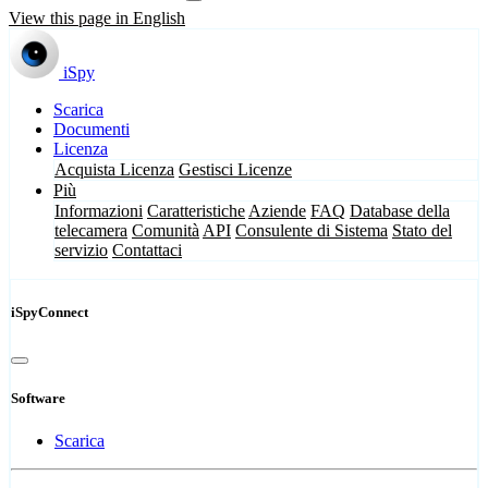
View this page in English
iSpy
Scarica
Documenti
Licenza
Acquista Licenza
Gestisci Licenze
Più
Informazioni
Caratteristiche
Aziende
FAQ
Database della
telecamera
Comunità
API
Consulente di Sistema
Stato del
servizio
Contattaci
iSpyConnect
Software
Scarica