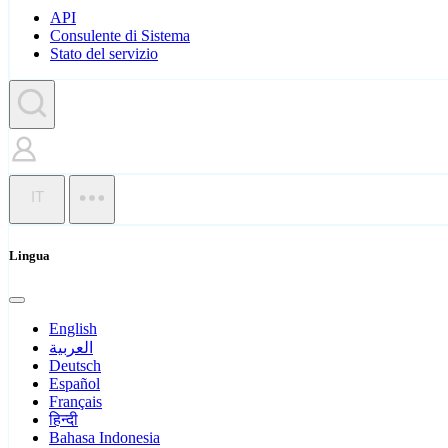
API
Consulente di Sistema
Stato del servizio
IT
Lingua
English
العربية
Deutsch
Español
Français
हिन्दी
Bahasa Indonesia