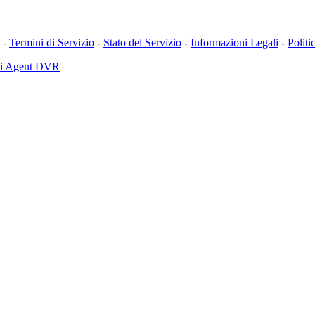
-
Termini di Servizio
-
Stato del Servizio
-
Informazioni Legali
-
Politi
di Agent DVR