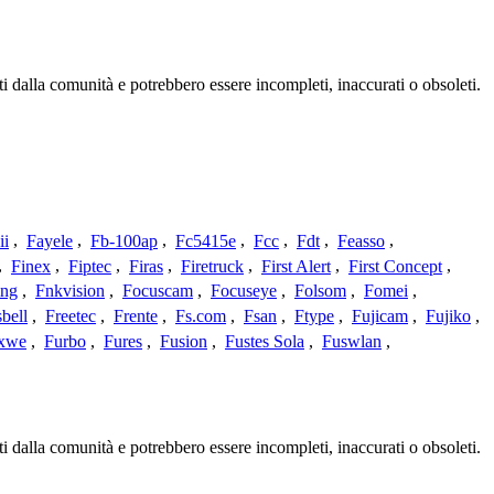
i dalla comunità e potrebbero essere incompleti, inaccurati o obsoleti.
ii
,
Fayele
,
Fb-100ap
,
Fc5415e
,
Fcc
,
Fdt
,
Feasso
,
,
Finex
,
Fiptec
,
Firas
,
Firetruck
,
First Alert
,
First Concept
,
ing
,
Fnkvision
,
Focuscam
,
Focuseye
,
Folsom
,
Fomei
,
bell
,
Freetec
,
Frente
,
Fs.com
,
Fsan
,
Ftype
,
Fujicam
,
Fujiko
,
xwe
,
Furbo
,
Fures
,
Fusion
,
Fustes Sola
,
Fuswlan
,
i dalla comunità e potrebbero essere incompleti, inaccurati o obsoleti.