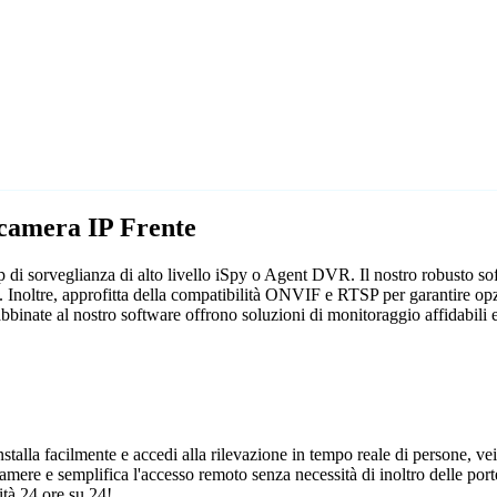
ecamera IP Frente
p di sorveglianza di alto livello iSpy o Agent DVR. Il nostro robusto s
. Inoltre, approfitta della compatibilità ONVIF e RTSP per garantire opzi
bbinate al nostro software offrono soluzioni di monitoraggio affidabili e
talla facilmente e accedi alla rilevazione in tempo reale di persone, vei
camere e semplifica l'accesso remoto senza necessità di inoltro delle porte
tà 24 ore su 24!