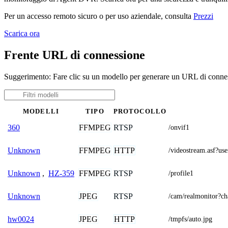
Per un accesso remoto sicuro o per uso aziendale, consulta
Prezzi
Scarica ora
Frente URL di connessione
Suggerimento: Fare clic su un modello per generare un URL di connes
MODELLI
TIPO
PROTOCOLLO
FFMPEG
RTSP
360
/onvif1
FFMPEG
HTTP
Unknown
/videostream.asf
FFMPEG
RTSP
Unknown
,
HZ-359
/profile1
JPEG
RTSP
Unknown
/cam/realmonitor?c
JPEG
HTTP
hw0024
/tmpfs/auto.jpg