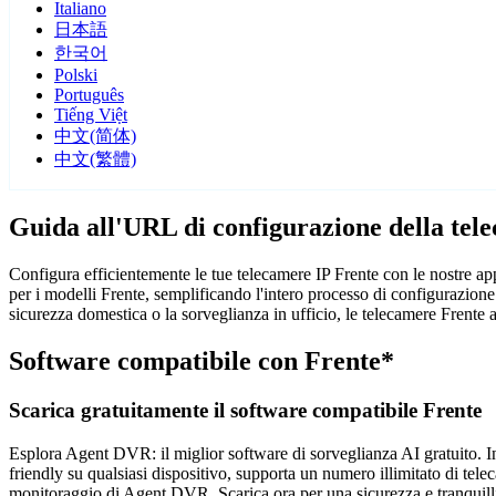
Italiano
日本語
한국어
Polski
Português
Tiếng Việt
中文(简体)
中文(繁體)
Guida all'URL di configurazione della tel
Configura efficientemente le tue telecamere IP Frente con le nostre ap
per i modelli Frente, semplificando l'intero processo di configurazione
sicurezza domestica o la sorveglianza in ufficio, le telecamere Frente a
Software compatibile con Frente*
Scarica gratuitamente il software compatibile Frente
Esplora Agent DVR: il miglior software di sorveglianza AI gratuito. Ins
friendly su qualsiasi dispositivo, supporta un numero illimitato di tele
monitoraggio di Agent DVR. Scarica ora per una sicurezza e tranquilli