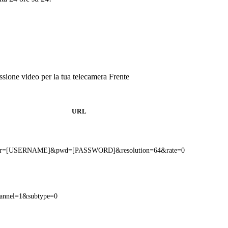
sione video per la tua telecamera Frente
URL
?user=[USERNAME]&pwd=[PASSWORD]&resolution=64&rate=0
hannel=1&subtype=0