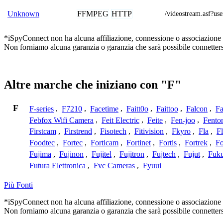
FFMPEG
HTTP
Unknown
/videostream.asf
*iSpyConnect non ha alcuna affiliazione, connessione o associazione con
Non forniamo alcuna garanzia o garanzia che sarà possibile connetters
Altre marche che iniziano con "F"
F
F-series
,
F7210
,
Facetime
,
Faitt0o
,
Faittoo
,
Falcon
,
Fa
Febfox Wifi Camera
,
Feit Electric
,
Feite
,
Fen-joo
,
Fento
Firstcam
,
Firstrend
,
Fisotech
,
Fitivision
,
Fkyro
,
Fla
,
F
Foodtec
,
Fortec
,
Forticam
,
Fortinet
,
Fortis
,
Fortrek
,
F
Fujima
,
Fujinon
,
Fujitel
,
Fujitron
,
Fujtech
,
Fujut
,
Fuk
Futura Elettronica
,
Fvc Cameras
,
Fyuui
Più Fonti
*iSpyConnect non ha alcuna affiliazione, connessione o associazione con
Non forniamo alcuna garanzia o garanzia che sarà possibile connetters