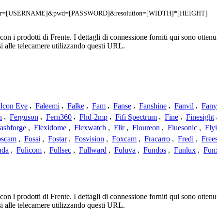
?user=[USERNAME]&pwd=[PASSWORD]&resolution=[WIDTH]*[HEIGHT]
 i prodotti di Frente. I dettagli di connessione forniti qui sono ottenut
i alle telecamere utilizzando questi URL.
lcon Eye
,
Faleemi
,
Falke
,
Fam
,
Fanse
,
Fanshine
,
Fanvil
,
Fany
n
,
Ferguson
,
Fern360
,
Fhd-2mp
,
Fifi Spectrum
,
Fine
,
Finesight
lashforge
,
Flexidome
,
Flexwatch
,
Flir
,
Floureon
,
Fluesonic
,
Fly
oscam
,
Fossi
,
Fostar
,
Fosvision
,
Foxcam
,
Fracarro
,
Fredi
,
Frees
uda
,
Fulicom
,
Fullsec
,
Fullward
,
Fuluva
,
Fundos
,
Funlux
,
Fun
 i prodotti di Frente. I dettagli di connessione forniti qui sono ottenut
i alle telecamere utilizzando questi URL.