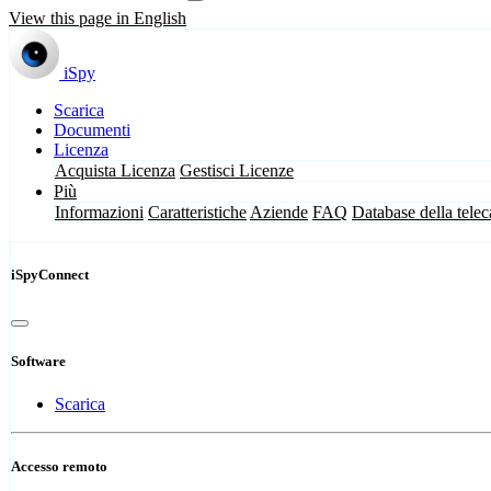
View this page in English
iSpy
Scarica
Documenti
Licenza
Acquista Licenza
Gestisci Licenze
Più
Informazioni
Caratteristiche
Aziende
FAQ
Database della tele
iSpyConnect
Software
Scarica
Accesso remoto