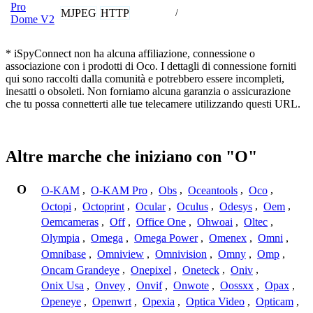
Pro
MJPEG
HTTP
/
Dome V2
* iSpyConnect non ha alcuna affiliazione, connessione o
associazione con i prodotti di Oco. I dettagli di connessione forniti
qui sono raccolti dalla comunità e potrebbero essere incompleti,
inesatti o obsoleti. Non forniamo alcuna garanzia o assicurazione
che tu possa connetterti alle tue telecamere utilizzando questi URL.
Altre marche che iniziano con "O"
O
O-KAM
,
O-KAM Pro
,
Obs
,
Oceantools
,
Oco
,
Octopi
,
Octoprint
,
Ocular
,
Oculus
,
Odesys
,
Oem
,
Oemcameras
,
Off
,
Office One
,
Ohwoai
,
Oltec
,
Olympia
,
Omega
,
Omega Power
,
Omenex
,
Omni
,
Omnibase
,
Omniview
,
Omnivision
,
Omny
,
Omp
,
Oncam Grandeye
,
Onepixel
,
Oneteck
,
Oniv
,
Onix Usa
,
Onvey
,
Onvif
,
Onwote
,
Oossxx
,
Opax
,
Openeye
,
Openwrt
,
Opexia
,
Optica Video
,
Opticam
,