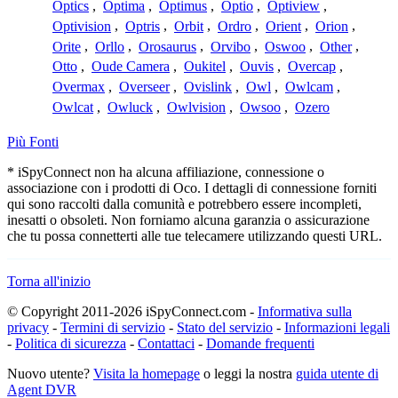
Optics
,
Optima
,
Optimus
,
Optio
,
Optiview
,
Optivision
,
Optris
,
Orbit
,
Ordro
,
Orient
,
Orion
,
Orite
,
Orllo
,
Orosaurus
,
Orvibo
,
Oswoo
,
Other
,
Otto
,
Oude Camera
,
Oukitel
,
Ouvis
,
Overcap
,
Overmax
,
Overseer
,
Ovislink
,
Owl
,
Owlcam
,
Owlcat
,
Owluck
,
Owlvision
,
Owsoo
,
Ozero
Più Fonti
* iSpyConnect non ha alcuna affiliazione, connessione o
associazione con i prodotti di Oco. I dettagli di connessione forniti
qui sono raccolti dalla comunità e potrebbero essere incompleti,
inesatti o obsoleti. Non forniamo alcuna garanzia o assicurazione
che tu possa connetterti alle tue telecamere utilizzando questi URL.
Torna all'inizio
© Copyright 2011-2026 iSpyConnect.com -
Informativa sulla
privacy
-
Termini di servizio
-
Stato del servizio
-
Informazioni legali
-
Politica di sicurezza
-
Contattaci
-
Domande frequenti
Nuovo utente?
Visita la homepage
o leggi la nostra
guida utente di
Agent DVR