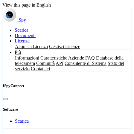
View this page in English
iSpy
Scarica
Documenti
Licenza
Acquista Licenza
Gestisci Licenze
Più
Informazioni
Caratteristiche
Aziende
FAQ
Database della
telecamera
Comunità
API
Consulente di Sistema
Stato del
servizio
Contattaci
iSpyConnect
Software
Scarica