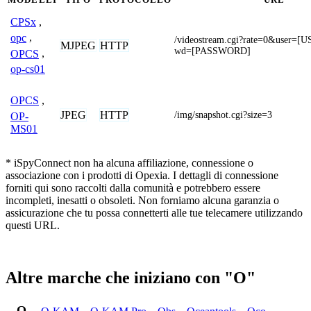
CPSx
,
opc
,
/videostream.cgi?rate=0&user
MJPEG
HTTP
wd=[PASSWORD]
OPCS
,
op-cs01
OPCS
,
JPEG
HTTP
/img/snapshot.cgi?size=3
OP-
MS01
* iSpyConnect non ha alcuna affiliazione, connessione o
associazione con i prodotti di Opexia. I dettagli di connessione
forniti qui sono raccolti dalla comunità e potrebbero essere
incompleti, inesatti o obsoleti. Non forniamo alcuna garanzia o
assicurazione che tu possa connetterti alle tue telecamere utilizzando
questi URL.
Altre marche che iniziano con "O"
O