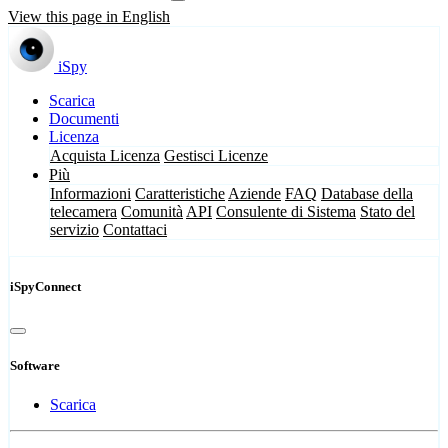
View this page in English
iSpy
Scarica
Documenti
Licenza
Acquista Licenza
Gestisci Licenze
Più
Informazioni
Caratteristiche
Aziende
FAQ
Database della
telecamera
Comunità
API
Consulente di Sistema
Stato del
servizio
Contattaci
iSpyConnect
Software
Scarica