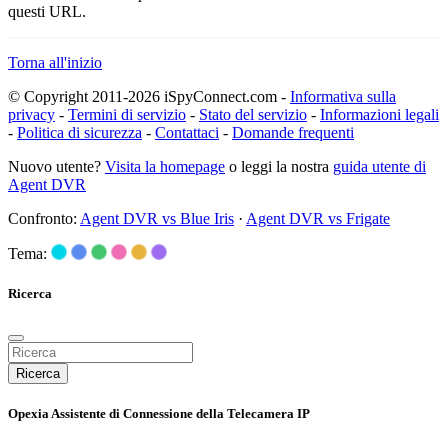
questi URL.
Torna all'inizio
© Copyright 2011-2026 iSpyConnect.com -
Informativa sulla
privacy
-
Termini di servizio
-
Stato del servizio
-
Informazioni legali
-
Politica di sicurezza
-
Contattaci
-
Domande frequenti
Nuovo utente?
Visita la homepage
o leggi la nostra
guida utente di
Agent DVR
Confronto:
Agent DVR vs Blue Iris
·
Agent DVR vs Frigate
Tema:
Ricerca
Ricerca
Opexia Assistente di Connessione della Telecamera IP