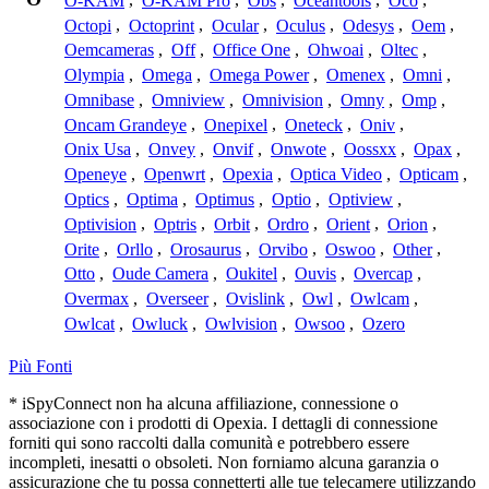
O-KAM
,
O-KAM Pro
,
Obs
,
Oceantools
,
Oco
,
Octopi
,
Octoprint
,
Ocular
,
Oculus
,
Odesys
,
Oem
,
Oemcameras
,
Off
,
Office One
,
Ohwoai
,
Oltec
,
Olympia
,
Omega
,
Omega Power
,
Omenex
,
Omni
,
Omnibase
,
Omniview
,
Omnivision
,
Omny
,
Omp
,
Oncam Grandeye
,
Onepixel
,
Oneteck
,
Oniv
,
Onix Usa
,
Onvey
,
Onvif
,
Onwote
,
Oossxx
,
Opax
,
Openeye
,
Openwrt
,
Opexia
,
Optica Video
,
Opticam
,
Optics
,
Optima
,
Optimus
,
Optio
,
Optiview
,
Optivision
,
Optris
,
Orbit
,
Ordro
,
Orient
,
Orion
,
Orite
,
Orllo
,
Orosaurus
,
Orvibo
,
Oswoo
,
Other
,
Otto
,
Oude Camera
,
Oukitel
,
Ouvis
,
Overcap
,
Overmax
,
Overseer
,
Ovislink
,
Owl
,
Owlcam
,
Owlcat
,
Owluck
,
Owlvision
,
Owsoo
,
Ozero
Più Fonti
* iSpyConnect non ha alcuna affiliazione, connessione o
associazione con i prodotti di Opexia. I dettagli di connessione
forniti qui sono raccolti dalla comunità e potrebbero essere
incompleti, inesatti o obsoleti. Non forniamo alcuna garanzia o
assicurazione che tu possa connetterti alle tue telecamere utilizzando