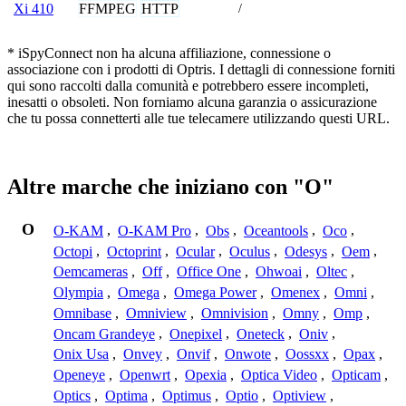
FFMPEG
HTTP
Xi 410
/
* iSpyConnect non ha alcuna affiliazione, connessione o
associazione con i prodotti di Optris. I dettagli di connessione forniti
qui sono raccolti dalla comunità e potrebbero essere incompleti,
inesatti o obsoleti. Non forniamo alcuna garanzia o assicurazione
che tu possa connetterti alle tue telecamere utilizzando questi URL.
Altre marche che iniziano con "O"
O
O-KAM
,
O-KAM Pro
,
Obs
,
Oceantools
,
Oco
,
Octopi
,
Octoprint
,
Ocular
,
Oculus
,
Odesys
,
Oem
,
Oemcameras
,
Off
,
Office One
,
Ohwoai
,
Oltec
,
Olympia
,
Omega
,
Omega Power
,
Omenex
,
Omni
,
Omnibase
,
Omniview
,
Omnivision
,
Omny
,
Omp
,
Oncam Grandeye
,
Onepixel
,
Oneteck
,
Oniv
,
Onix Usa
,
Onvey
,
Onvif
,
Onwote
,
Oossxx
,
Opax
,
Openeye
,
Openwrt
,
Opexia
,
Optica Video
,
Opticam
,
Optics
,
Optima
,
Optimus
,
Optio
,
Optiview
,