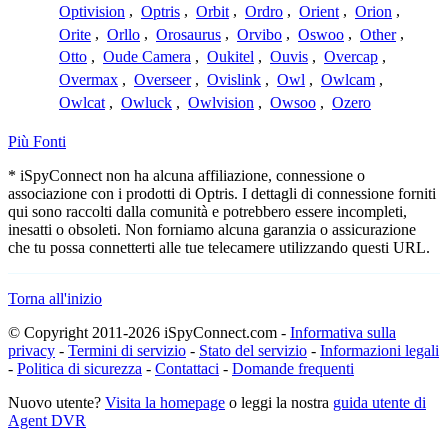
Optivision
,
Optris
,
Orbit
,
Ordro
,
Orient
,
Orion
,
Orite
,
Orllo
,
Orosaurus
,
Orvibo
,
Oswoo
,
Other
,
Otto
,
Oude Camera
,
Oukitel
,
Ouvis
,
Overcap
,
Overmax
,
Overseer
,
Ovislink
,
Owl
,
Owlcam
,
Owlcat
,
Owluck
,
Owlvision
,
Owsoo
,
Ozero
Più Fonti
* iSpyConnect non ha alcuna affiliazione, connessione o
associazione con i prodotti di Optris. I dettagli di connessione forniti
qui sono raccolti dalla comunità e potrebbero essere incompleti,
inesatti o obsoleti. Non forniamo alcuna garanzia o assicurazione
che tu possa connetterti alle tue telecamere utilizzando questi URL.
Torna all'inizio
© Copyright 2011-2026 iSpyConnect.com -
Informativa sulla
privacy
-
Termini di servizio
-
Stato del servizio
-
Informazioni legali
-
Politica di sicurezza
-
Contattaci
-
Domande frequenti
Nuovo utente?
Visita la homepage
o leggi la nostra
guida utente di
Agent DVR