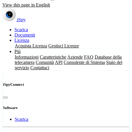
View this page in English
iSpy
Scarica
Documenti
Licenza
Acquista Licenza
Gestisci Licenze
Più
Informazioni
Caratteristiche
Aziende
FAQ
Database della
telecamera
Comunità
API
Consulente di Sistema
Stato del
servizio
Contattaci
iSpyConnect
Software
Scarica