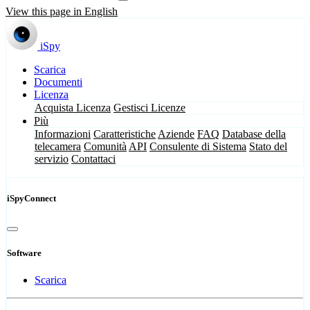
View this page in English
iSpy
Scarica
Documenti
Licenza
Acquista Licenza
Gestisci Licenze
Più
Informazioni
Caratteristiche
Aziende
FAQ
Database della
telecamera
Comunità
API
Consulente di Sistema
Stato del
servizio
Contattaci
iSpyConnect
Software
Scarica