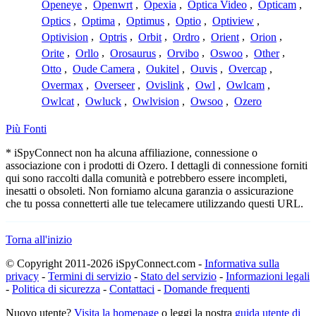
Openeye
,
Openwrt
,
Opexia
,
Optica Video
,
Opticam
,
Optics
,
Optima
,
Optimus
,
Optio
,
Optiview
,
Optivision
,
Optris
,
Orbit
,
Ordro
,
Orient
,
Orion
,
Orite
,
Orllo
,
Orosaurus
,
Orvibo
,
Oswoo
,
Other
,
Otto
,
Oude Camera
,
Oukitel
,
Ouvis
,
Overcap
,
Overmax
,
Overseer
,
Ovislink
,
Owl
,
Owlcam
,
Owlcat
,
Owluck
,
Owlvision
,
Owsoo
,
Ozero
Più Fonti
* iSpyConnect non ha alcuna affiliazione, connessione o
associazione con i prodotti di Ozero. I dettagli di connessione forniti
qui sono raccolti dalla comunità e potrebbero essere incompleti,
inesatti o obsoleti. Non forniamo alcuna garanzia o assicurazione
che tu possa connetterti alle tue telecamere utilizzando questi URL.
Torna all'inizio
© Copyright 2011-2026 iSpyConnect.com -
Informativa sulla
privacy
-
Termini di servizio
-
Stato del servizio
-
Informazioni legali
-
Politica di sicurezza
-
Contattaci
-
Domande frequenti
Nuovo utente?
Visita la homepage
o leggi la nostra
guida utente di