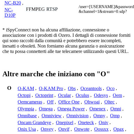
NC-B20
,
/user=[USERNAME]&passwo
FFMPEG
RTSP
NC-
&channel=1&stream=0.sdp?
D10P
* iSpyConnect non ha alcuna affiliazione, connessione o
associazione con i prodotti di Ozero. I dettagli di connessione forniti
qui sono raccolti dalla comunità e potrebbero essere incompleti,
inesatti o obsoleti. Non forniamo alcuna garanzia o assicurazione
che tu possa connetterti alle tue telecamere utilizzando questi URL.
Altre marche che iniziano con "O"
O
O-KAM
,
O-KAM Pro
,
Obs
,
Oceantools
,
Oco
,
Octopi
,
Octoprint
,
Ocular
,
Oculus
,
Odesys
,
Oem
,
Oemcameras
,
Off
,
Office One
,
Ohwoai
,
Oltec
,
Olympia
,
Omega
,
Omega Power
,
Omenex
,
Omni
,
Omnibase
,
Omniview
,
Omnivision
,
Omny
,
Omp
,
Oncam Grandeye
,
Onepixel
,
Oneteck
,
Oniv
,
Onix Usa
,
Onvey
,
Onvif
,
Onwote
,
Oossxx
,
Opax
,