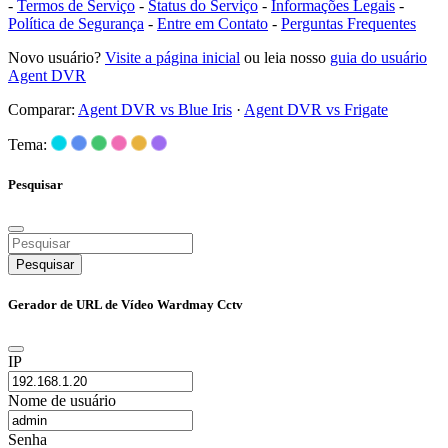
-
Termos de Serviço
-
Status do Serviço
-
Informações Legais
-
Política de Segurança
-
Entre em Contato
-
Perguntas Frequentes
Novo usuário?
Visite a página inicial
ou leia nosso
guia do usuário
Agent DVR
Comparar:
Agent DVR vs Blue Iris
·
Agent DVR vs Frigate
Tema:
Pesquisar
Pesquisar
Gerador de URL de Vídeo Wardmay Cctv
IP
Nome de usuário
Senha