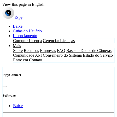
View this page in English
iSpy
Baixe
Guias do Usuário
Licenciamento
Comprar Licença
Gerenciar Licenças
Mais
Sobre
Recursos
Empresas
FAQ
Base de Dados de Câmeras
Comunidade
API
Conselheiro do Sistema
Estado do Serviço
Entre em Contato
iSpyConnect
Software
Baixe