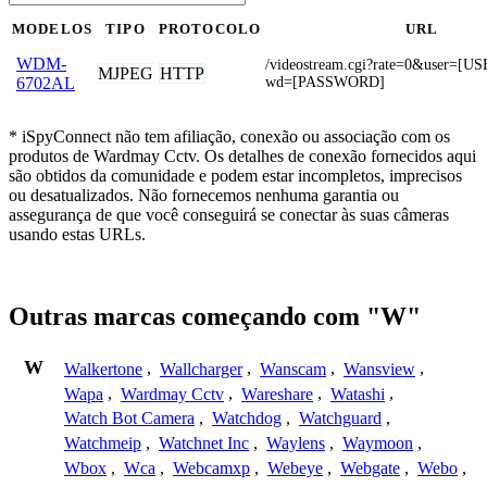
MODELOS
TIPO
PROTOCOLO
URL
WDM-
/videostream.cgi?rate=0&user=
MJPEG
HTTP
wd=[PASSWORD]
6702AL
* iSpyConnect não tem afiliação, conexão ou associação com os
produtos de Wardmay Cctv. Os detalhes de conexão fornecidos aqui
são obtidos da comunidade e podem estar incompletos, imprecisos
ou desatualizados. Não fornecemos nenhuma garantia ou
assegurança de que você conseguirá se conectar às suas câmeras
usando estas URLs.
Outras marcas começando com "W"
W
Walkertone
,
Wallcharger
,
Wanscam
,
Wansview
,
Wapa
,
Wardmay Cctv
,
Wareshare
,
Watashi
,
Watch Bot Camera
,
Watchdog
,
Watchguard
,
Watchmeip
,
Watchnet Inc
,
Waylens
,
Waymoon
,
Wbox
,
Wca
,
Webcamxp
,
Webeye
,
Webgate
,
Webo
,