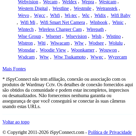
Webvision
,
Wecam
,
Weldex
,
Wepra
,
Westcam
,
Western Digital
,
Westline
,
Westmile
,
Wetranstek
,
Wevo
,
Wgcc
,
Whfi
,
Wi-tec
,
Wic
,
Widix
,
Wifi Baby
,
Wifi Mi
,
Wifi Smart Net Camera
,
Winbook
,
Winic
,
Wintech
,
Wireless Charger Cam
,
Wirepath
,
Wise Group
,
Wisenet
,
Wisevision
,
Wish
,
Wistino
,
Wistron
,
Witi
,
Wiwacam
,
Wlw
,
Wodsee
,
Wolulu
,
Wonsdar
,
Woodie View
,
Woonkamer
,
Wouwon
,
Wsdcam
,
Wtw
,
Wtw Tsukamoto
,
Wwgc
,
Wyzecam
Mais Fontes
* iSpyConnect não tem afiliação, conexão ou associação com os
produtos de Wardmay Cctv. Os detalhes de conexão fornecidos aqui
são obtidos da comunidade e podem estar incompletos, imprecisos
ou desatualizados. Não fornecemos nenhuma garantia ou
assegurança de que você conseguirá se conectar às suas câmeras
usando estas URLs.
Voltar ao topo
© Copyright 2011-2026 iSpyConnect.com -
Política de Privacidade