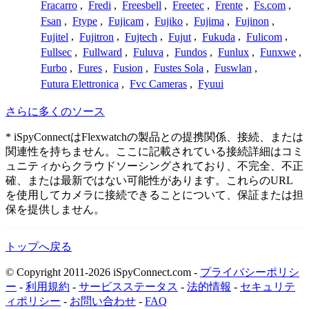
Fracarro
,
Fredi
,
Freesbell
,
Freetec
,
Frente
,
Fs.com
,
Fsan
,
Ftype
,
Fujicam
,
Fujiko
,
Fujima
,
Fujinon
,
Fujitel
,
Fujitron
,
Fujtech
,
Fujut
,
Fukuda
,
Fulicom
,
Fullsec
,
Fullward
,
Fuluva
,
Fundos
,
Funlux
,
Funxwe
,
Furbo
,
Fures
,
Fusion
,
Fustes Sola
,
Fuswlan
,
Futura Elettronica
,
Fvc Cameras
,
Fyuui
さらに多くのソース
* iSpyConnectはFlexwatchの製品との提携関係、接続、または
関連性を持ちません。ここに記載されている接続詳細はコミ
ュニティからクラウドソーシングされており、不完全、不正
確、または最新ではない可能性があります。これらのURL
を使用してカメラに接続できることについて、保証または担
保を提供しません。
トップへ戻る
© Copyright 2011-2026 iSpyConnect.com -
プライバシーポリシ
ー
-
利用規約
-
サービスステータス
-
法的情報
-
セキュリテ
ィポリシー
-
お問い合わせ
-
FAQ