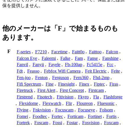
保を提供しません。
他のメーカーは「F」で始まるものも
あります。
F
F-series
,
F7210
,
Facetime
,
Faitt0o
,
Faittoo
,
Falcon
,
Falcon Eye
,
Faleemi
,
Falke
,
Fam
,
Fanse
,
Fanshine
,
Fanvil
,
Fanyii
,
Fayele
,
Fb-100ap
,
Fc5415e
,
Fcc
,
Fdt
,
Feasso
,
Febfox Wifi Camera
,
Feit Electric
,
Feite
,
Fen-joo
,
Fenton
,
Ferguson
,
Fern360
,
Fhd-2mp
,
Fifi Spectrum
,
Fine
,
Finesight
,
Finex
,
Fiptec
,
Firas
,
Firetruck
,
First Alert
,
First Concept
,
Firstcam
,
Firstrend
,
Fisotech
,
Fitivision
,
Fkyro
,
Fla
,
Flashforge
,
Flexidome
,
Flexwatch
,
Flir
,
Floureon
,
Fluesonic
,
Flying
,
Fnkvision
,
Focuscam
,
Focuseye
,
Folsom
,
Fomei
,
Foodtec
,
Fortec
,
Forticam
,
Fortinet
,
Fortis
,
Fortrek
,
Foscam
,
Fossi
,
Fostar
,
Fosvision
,
Foxcam
,