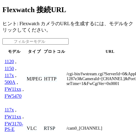
Flexwatch 接続URL
ヒント: Flexwatch カメラのURLを生成するには、モデルをク
リックしてください。
モデル
タイプ
プロトコル
URL
1120
,
1150
,
/cgi-bin/fwstream.cgi?ServerId=0&Ap
117x
,
MJPEG
HTTP
1287e3&CameraId=[CHANNEL]&Port
500A
,
seTime=1&FwCgiVer=0x0001
FW11xx
,
FW5470
117x
,
FW11xx
,
FW3170-
VLC
RTSP
/cam0_[CHANNEL]
PS-E
,