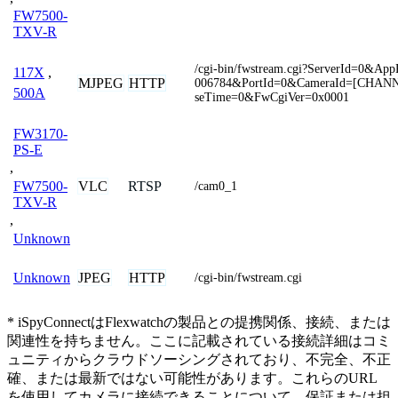
FW7500-
TXV-R
/cgi-bin/fwstream.cgi?ServerId=0&Ap
117X
,
MJPEG
HTTP
006784&PortId=0&CameraId=[CHAN
500A
seTime=0&FwCgiVer=0x0001
FW3170-
PS-E
,
VLC
RTSP
FW7500-
/cam0_1
TXV-R
,
Unknown
JPEG
HTTP
Unknown
/cgi-bin/fwstream.cgi
* iSpyConnectはFlexwatchの製品との提携関係、接続、または
関連性を持ちません。ここに記載されている接続詳細はコミ
ュニティからクラウドソーシングされており、不完全、不正
確、または最新ではない可能性があります。これらのURL
を使用してカメラに接続できることについて、保証または担