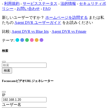
-
利用規約
-
サービスステータス
-
法的情報
-
セキュリティポ
リシー
-
お問い合わせ
-
FAQ
新しいユーザーですか？
ホームページを訪問する
または私
たちの
Agent DVR ユーザーガイド
をお読みください
比較:
Agent DVR vs Blue Iris
·
Agent DVR vs Frigate
テーマ:
検索
検索
FocuscamビデオURLジェネレーター
IP
ユーザー名