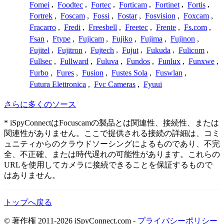
Fomei
,
Foodtec
,
Fortec
,
Forticam
,
Fortinet
,
Fortis
,
Fortrek
,
Foscam
,
Fossi
,
Fostar
,
Fosvision
,
Foxcam
,
Fracarro
,
Fredi
,
Freesbell
,
Freetec
,
Frente
,
Fs.com
,
Fsan
,
Ftype
,
Fujicam
,
Fujiko
,
Fujima
,
Fujinon
,
Fujitel
,
Fujitron
,
Fujtech
,
Fujut
,
Fukuda
,
Fulicom
,
Fullsec
,
Fullward
,
Fuluva
,
Fundos
,
Funlux
,
Funxwe
,
Furbo
,
Fures
,
Fusion
,
Fustes Sola
,
Fuswlan
,
Futura Elettronica
,
Fvc Cameras
,
Fyuui
さらに多くのソース
* iSpyConnectはFocuscamの製品とは関連性、接続性、または
関連性がありません。ここで提供される接続の詳細は、コミ
ュニティからのクラウドソーシングによるものであり、不完
全、不正確、または時代遅れの可能性があります。これらの
URLを使用してカメラに接続できることを保証するもので
はありません。
トップへ戻る
© 著作権 2011-2026 iSpyConnect.com -
プライバシーポリシー