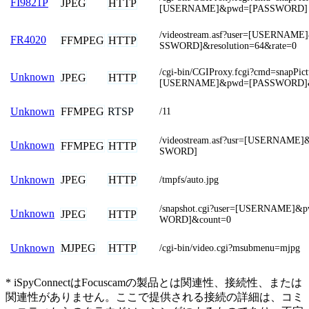
FI9821P
JPEG
HTTP
[USERNAME]&pwd=[PASSWORD]
/videostream.asf?user=[USERNAM
FR4020
FFMPEG
HTTP
SSWORD]&resolution=64&rate=0
/cgi-bin/CGIProxy.fcgi?cmd=snapPic
Unknown
JPEG
HTTP
[USERNAME]&pwd=[PASSWORD
FFMPEG
RTSP
Unknown
/11
/videostream.asf?usr=[USERNAME
Unknown
FFMPEG
HTTP
SWORD]
JPEG
HTTP
Unknown
/tmpfs/auto.jpg
/snapshot.cgi?user=[USERNAME]&
Unknown
JPEG
HTTP
WORD]&count=0
MJPEG
HTTP
Unknown
/cgi-bin/video.cgi?msubmenu=mjpg
* iSpyConnectはFocuscamの製品とは関連性、接続性、または
関連性がありません。ここで提供される接続の詳細は、コミ