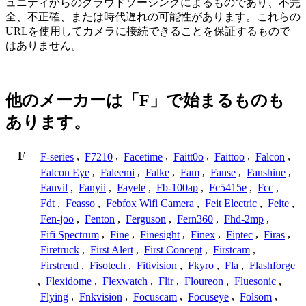
ュニティからのクラウドソーシングによるものであり、不完
全、不正確、または時代遅れの可能性があります。これらの
URLを使用してカメラに接続できることを保証するもので
はありません。
他のメーカーは「F」で始まるものも
あります。
F
F-series
,
F7210
,
Facetime
,
Faitt0o
,
Faittoo
,
Falcon
,
Falcon Eye
,
Faleemi
,
Falke
,
Fam
,
Fanse
,
Fanshine
,
Fanvil
,
Fanyii
,
Fayele
,
Fb-100ap
,
Fc5415e
,
Fcc
,
Fdt
,
Feasso
,
Febfox Wifi Camera
,
Feit Electric
,
Feite
,
Fen-joo
,
Fenton
,
Ferguson
,
Fern360
,
Fhd-2mp
,
Fifi Spectrum
,
Fine
,
Finesight
,
Finex
,
Fiptec
,
Firas
,
Firetruck
,
First Alert
,
First Concept
,
Firstcam
,
Firstrend
,
Fisotech
,
Fitivision
,
Fkyro
,
Fla
,
Flashforge
,
Flexidome
,
Flexwatch
,
Flir
,
Floureon
,
Fluesonic
,
Flying
,
Fnkvision
,
Focuscam
,
Focuseye
,
Folsom
,