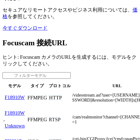
セキュアなリモートアクセスやビジネス利用については、
価
格
を参照してください。
今すぐダウンロード
Focuscam 接続URL
ヒント: Focuscam カメラのURLを生成するには、モデルをク
リックしてください。
モデル
タイプ
プロトコル
URL
/videostream.asf?user=[USERNAM
F18910W
FFMPEG
HTTP
SSWORD]&resolution=[WIDTH]x[
F18910W
/cam/realmonitor?channel=[CHANN
,
FFMPEG
RTSP
=1
Unknown
/cgi-bin/CGIProxy.fcgi?cmd=snapPic