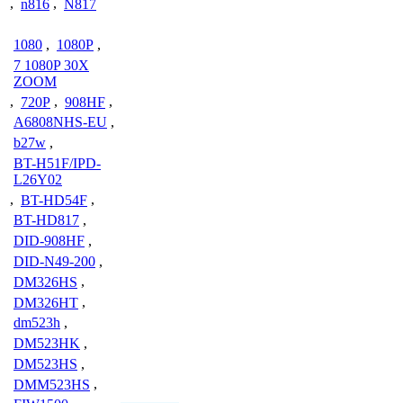
,
n816
,
N817
1080
,
1080P
,
7 1080P 30X
ZOOM
,
720P
,
908HF
,
A6808NHS-EU
,
b27w
,
BT-H51F/IPD-
L26Y02
,
BT-HD54F
,
BT-HD817
,
DID-908HF
,
DID-N49-200
,
DM326HS
,
DM326HT
,
dm523h
,
DM523HK
,
DM523HS
,
DMM523HS
,