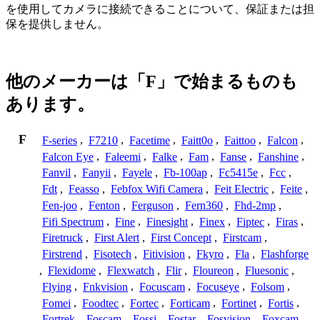
を使用してカメラに接続できることについて、保証または担
保を提供しません。
他のメーカーは「F」で始まるものも
あります。
F
F-series
,
F7210
,
Facetime
,
Faitt0o
,
Faittoo
,
Falcon
,
Falcon Eye
,
Faleemi
,
Falke
,
Fam
,
Fanse
,
Fanshine
,
Fanvil
,
Fanyii
,
Fayele
,
Fb-100ap
,
Fc5415e
,
Fcc
,
Fdt
,
Feasso
,
Febfox Wifi Camera
,
Feit Electric
,
Feite
,
Fen-joo
,
Fenton
,
Ferguson
,
Fern360
,
Fhd-2mp
,
Fifi Spectrum
,
Fine
,
Finesight
,
Finex
,
Fiptec
,
Firas
,
Firetruck
,
First Alert
,
First Concept
,
Firstcam
,
Firstrend
,
Fisotech
,
Fitivision
,
Fkyro
,
Fla
,
Flashforge
,
Flexidome
,
Flexwatch
,
Flir
,
Floureon
,
Fluesonic
,
Flying
,
Fnkvision
,
Focuscam
,
Focuseye
,
Folsom
,
Fomei
,
Foodtec
,
Fortec
,
Forticam
,
Fortinet
,
Fortis
,
Fortrek
,
Foscam
,
Fossi
,
Fostar
,
Fosvision
,
Foxcam
,