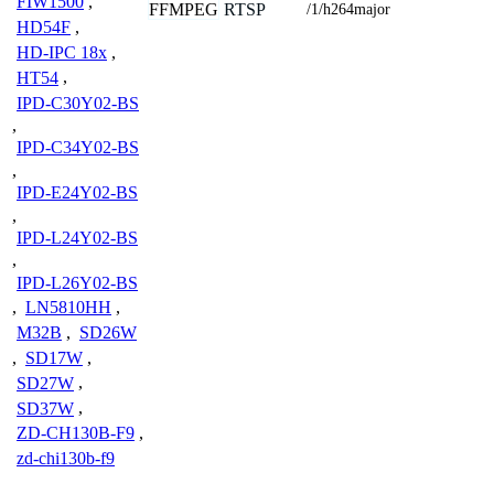
FIW1500
,
FFMPEG
RTSP
/1/h264major
HD54F
,
HD-IPC 18x
,
HT54
,
IPD-C30Y02-BS
,
IPD-C34Y02-BS
,
IPD-E24Y02-BS
,
IPD-L24Y02-BS
,
IPD-L26Y02-BS
,
LN5810HH
,
M32B
,
SD26W
,
SD17W
,
SD27W
,
SD37W
,
ZD-CH130B-F9
,
zd-chi130b-f9