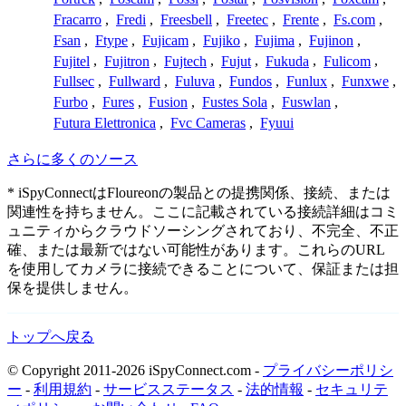
Fracarro
,
Fredi
,
Freesbell
,
Freetec
,
Frente
,
Fs.com
,
Fsan
,
Ftype
,
Fujicam
,
Fujiko
,
Fujima
,
Fujinon
,
Fujitel
,
Fujitron
,
Fujtech
,
Fujut
,
Fukuda
,
Fulicom
,
Fullsec
,
Fullward
,
Fuluva
,
Fundos
,
Funlux
,
Funxwe
,
Furbo
,
Fures
,
Fusion
,
Fustes Sola
,
Fuswlan
,
Futura Elettronica
,
Fvc Cameras
,
Fyuui
さらに多くのソース
* iSpyConnectはFloureonの製品との提携関係、接続、または
関連性を持ちません。ここに記載されている接続詳細はコミ
ュニティからクラウドソーシングされており、不完全、不正
確、または最新ではない可能性があります。これらのURL
を使用してカメラに接続できることについて、保証または担
保を提供しません。
トップへ戻る
© Copyright 2011-2026 iSpyConnect.com -
プライバシーポリシ
ー
-
利用規約
-
サービスステータス
-
法的情報
-
セキュリテ