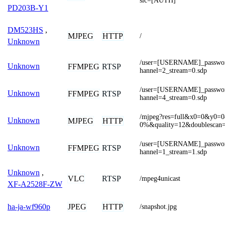
sic=[AUTH]
PD203B-Y1
DM523HS
,
MJPEG
HTTP
/
Unknown
/user=[USERNAME]_passw
Unknown
FFMPEG
RTSP
hannel=2_stream=0.sdp
/user=[USERNAME]_passw
Unknown
FFMPEG
RTSP
hannel=4_stream=0.sdp
/mjpeg?res=full&x0=0&y0
Unknown
MJPEG
HTTP
0%&quality=12&doublescan
/user=[USERNAME]_passw
Unknown
FFMPEG
RTSP
hannel=1_stream=1.sdp
Unknown
,
VLC
RTSP
/mpeg4unicast
XF-A2528F-ZW
JPEG
HTTP
ha-ja-wf960p
/snapshot.jpg