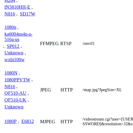
H264
,
lN5810HH-E
,
N816
,
SD17W
1080n
,
ka6004ns4n-a-
516a-us
FFMPEG
RTSP
/onvif1
,
SP012
,
Unknown
,
wxhi100w
1080N
,
1080PPVTW
,
N816
,
JPEG
HTTP
/snap.jpg?JpegSize=XL
QF510-AU
,
QF510-UK
,
Unknown
/videostream.cgi?user=[U
1080P
,
E6812
MJPEG
HTTP
SSWORD]&resolution=32&r