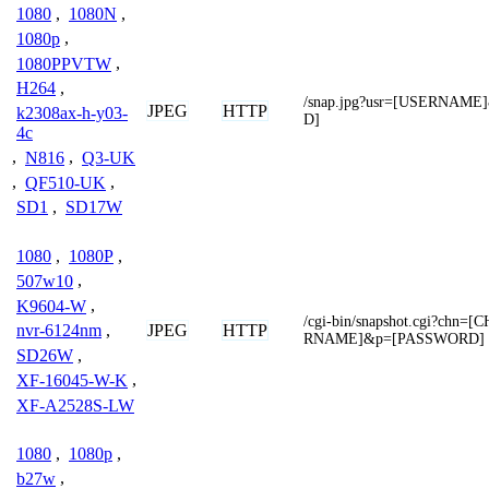
1080
,
1080N
,
1080p
,
1080PPVTW
,
H264
,
/snap.jpg?usr=[USERNAM
JPEG
HTTP
k2308ax-h-y03-
D]
4c
,
N816
,
Q3-UK
,
QF510-UK
,
SD1
,
SD17W
1080
,
1080P
,
507w10
,
K9604-W
,
/cgi-bin/snapshot.cgi?ch
JPEG
HTTP
nvr-6124nm
,
RNAME]&p=[PASSWORD]
SD26W
,
XF-16045-W-K
,
XF-A2528S-LW
1080
,
1080p
,
b27w
,