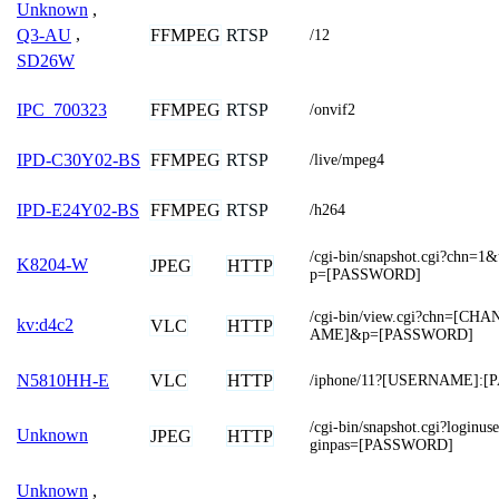
Unknown
,
FFMPEG
RTSP
Q3-AU
,
/12
SD26W
FFMPEG
RTSP
IPC_700323
/onvif2
FFMPEG
RTSP
IPD-C30Y02-BS
/live/mpeg4
FFMPEG
RTSP
IPD-E24Y02-BS
/h264
/cgi-bin/snapshot.cgi?ch
K8204-W
JPEG
HTTP
p=[PASSWORD]
/cgi-bin/view.cgi?chn=[C
kv:d4c2
VLC
HTTP
AME]&p=[PASSWORD]
VLC
HTTP
N5810HH-E
/iphone/11?[USERNAME]:
/cgi-bin/snapshot.cgi?logi
Unknown
JPEG
HTTP
ginpas=[PASSWORD]
Unknown
,