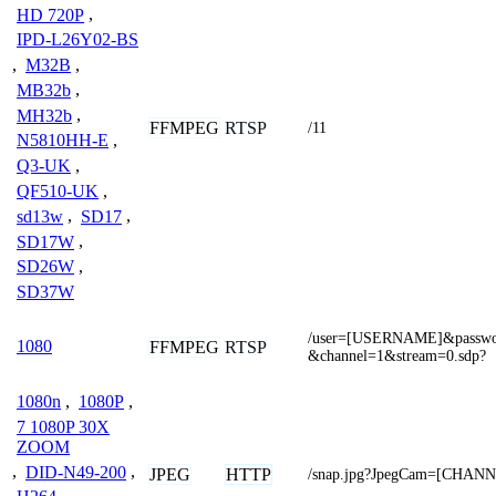
HD 720P
,
IPD-L26Y02-BS
,
M32B
,
MB32b
,
MH32b
,
FFMPEG
RTSP
/11
N5810HH-E
,
Q3-UK
,
QF510-UK
,
sd13w
,
SD17
,
SD17W
,
SD26W
,
SD37W
/user=[USERNAME]&passw
1080
FFMPEG
RTSP
&channel=1&stream=0.sdp?
1080n
,
1080P
,
7 1080P 30X
ZOOM
,
DID-N49-200
,
JPEG
HTTP
/snap.jpg?JpegCam=[CHAN