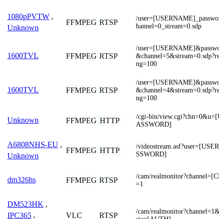
1080pPVTW
,
/user=[USERNAME]_passw
FFMPEG
RTSP
hannel=0_stream=0.sdp
Unknown
/user=[USERNAME]&passw
1600TVL
FFMPEG
RTSP
&channel=5&stream=0.sdp?rea
ng=100
/user=[USERNAME]&passw
1600TVL
FFMPEG
RTSP
&channel=4&stream=0.sdp?rea
ng=100
/cgi-bin/view.cgi?chn=0&
Unknown
FFMPEG
HTTP
ASSWORD]
A6808NHS-EU
,
/videostream.asf?user=[U
FFMPEG
HTTP
SSWORD]
Unknown
/cam/realmonitor?channel=
dm326hs
FFMPEG
RTSP
=1
DM523HK
,
/cam/realmonitor?channel=1
VLC
RTSP
IPC365
,