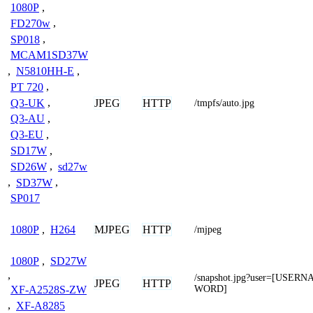
1080P
,
FD270w
,
SP018
,
MCAM1SD37W
,
N5810HH-E
,
PT 720
,
JPEG
HTTP
Q3-UK
,
/tmpfs/auto.jpg
Q3-AU
,
Q3-EU
,
SD17W
,
SD26W
,
sd27w
,
SD37W
,
SP017
MJPEG
HTTP
1080P
,
H264
/mjpeg
1080P
,
SD27W
,
/snapshot.jpg?user=[USE
JPEG
HTTP
WORD]
XF-A2528S-ZW
,
XF-A8285