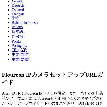
العربية
Deutsch
Español
Français
हिन्दी
Bahasa Indonesia
Italiano
日本語
한국어
Polski
Português
Tiếng Việt
中文(简体)
中文(繁體)
Floureon IPカメラセットアップURLガ
イド
Agent DVRでFloureon IPカメラを設定します。当社の無料監
視ソフトウェアにはFloureonモデル向けにカスタマイズされ
たセットアップウィザードが含まれており、ONVIFおよび