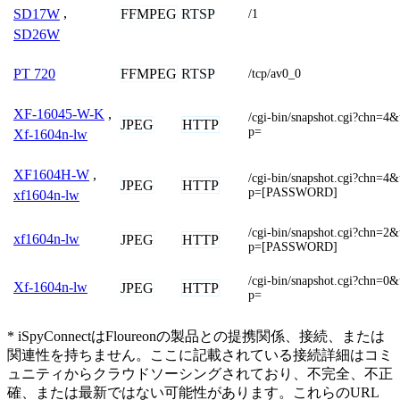
FFMPEG
RTSP
SD17W
,
/1
SD26W
FFMPEG
RTSP
PT 720
/tcp/av0_0
XF-16045-W-K
,
/cgi-bin/snapshot.cgi?ch
JPEG
HTTP
p=
Xf-1604n-lw
XF1604H-W
,
/cgi-bin/snapshot.cgi?ch
JPEG
HTTP
p=[PASSWORD]
xf1604n-lw
/cgi-bin/snapshot.cgi?ch
xf1604n-lw
JPEG
HTTP
p=[PASSWORD]
/cgi-bin/snapshot.cgi?ch
Xf-1604n-lw
JPEG
HTTP
p=
* iSpyConnectはFloureonの製品との提携関係、接続、または
関連性を持ちません。ここに記載されている接続詳細はコミ
ュニティからクラウドソーシングされており、不完全、不正
確、または最新ではない可能性があります。これらのURL