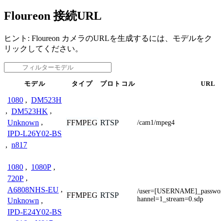
Floureon 接続URL
ヒント: Floureon カメラのURLを生成するには、モデルをク
リックしてください。
モデル
タイプ
プロトコル
URL
1080
,
DM523H
,
DM523HK
,
Unknown
,
FFMPEG
RTSP
/cam1/mpeg4
IPD-L26Y02-BS
,
n817
1080
,
1080P
,
720P
,
A6808NHS-EU
,
/user=[USERNAME]_passw
FFMPEG
RTSP
hannel=1_stream=0.sdp
Unknown
,
IPD-E24Y02-BS