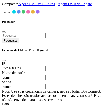
Comparar:
Agent DVR vs Blue Iris
·
Agent DVR vs Frigate
Tema:
Pesquisar
Pesquisar
Gerador de URL de Vídeo Kguard
IP
Nome de usuário
Senha
Nota: Use suas credenciais da câmera, não seu login iSpyConnect.
Esses detalhes são usados apenas localmente para gerar sua URL e
não são enviados para nossos servidores.
Canal