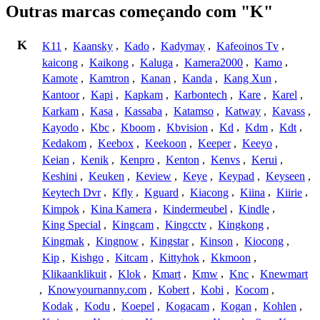
Outras marcas começando com "K"
K
K11
,
Kaansky
,
Kado
,
Kadymay
,
Kafeoinos Tv
,
kaicong
,
Kaikong
,
Kaluga
,
Kamera2000
,
Kamo
,
Kamote
,
Kamtron
,
Kanan
,
Kanda
,
Kang Xun
,
Kantoor
,
Kapi
,
Kapkam
,
Karbontech
,
Kare
,
Karel
,
Karkam
,
Kasa
,
Kassaba
,
Katamso
,
Katway
,
Kavass
,
Kayodo
,
Kbc
,
Kboom
,
Kbvision
,
Kd
,
Kdm
,
Kdt
,
Kedakom
,
Keebox
,
Keekoon
,
Keeper
,
Keeyo
,
Keian
,
Kenik
,
Kenpro
,
Kenton
,
Kenvs
,
Kerui
,
Keshini
,
Keuken
,
Keview
,
Keye
,
Keypad
,
Keyseen
,
Keytech Dvr
,
Kfly
,
Kguard
,
Kiacong
,
Kiina
,
Kiirie
,
Kimpok
,
Kina Kamera
,
Kindermeubel
,
Kindle
,
King Special
,
Kingcam
,
Kingcctv
,
Kingkong
,
Kingmak
,
Kingnow
,
Kingstar
,
Kinson
,
Kiocong
,
Kip
,
Kishgo
,
Kitcam
,
Kittyhok
,
Kkmoon
,
Klikaanklikuit
,
Klok
,
Kmart
,
Kmw
,
Knc
,
Knewmart
,
Knowyournanny.com
,
Kobert
,
Kobi
,
Kocom
,
Kodak
,
Kodu
,
Koepel
,
Kogacam
,
Kogan
,
Kohlen
,