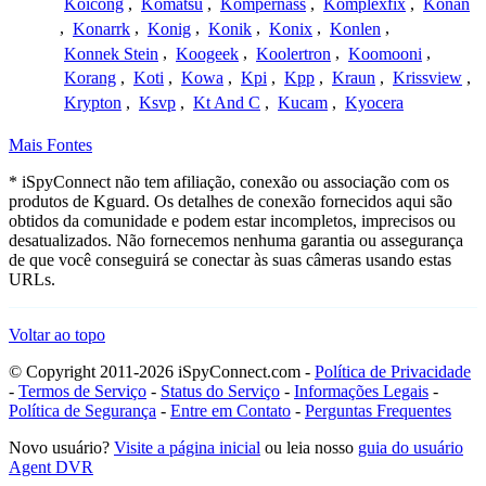
Koicong
,
Komatsu
,
Kompernass
,
Komplexfix
,
Konan
,
Konarrk
,
Konig
,
Konik
,
Konix
,
Konlen
,
Konnek Stein
,
Koogeek
,
Koolertron
,
Koomooni
,
Korang
,
Koti
,
Kowa
,
Kpi
,
Kpp
,
Kraun
,
Krissview
,
Krypton
,
Ksvp
,
Kt And C
,
Kucam
,
Kyocera
Mais Fontes
* iSpyConnect não tem afiliação, conexão ou associação com os
produtos de Kguard. Os detalhes de conexão fornecidos aqui são
obtidos da comunidade e podem estar incompletos, imprecisos ou
desatualizados. Não fornecemos nenhuma garantia ou assegurança
de que você conseguirá se conectar às suas câmeras usando estas
URLs.
Voltar ao topo
© Copyright 2011-2026 iSpyConnect.com -
Política de Privacidade
-
Termos de Serviço
-
Status do Serviço
-
Informações Legais
-
Política de Segurança
-
Entre em Contato
-
Perguntas Frequentes
Novo usuário?
Visite a página inicial
ou leia nosso
guia do usuário
Agent DVR