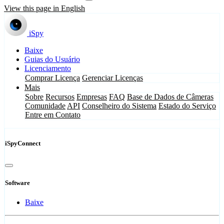
View this page in English
iSpy
Baixe
Guias do Usuário
Licenciamento
Comprar Licença
Gerenciar Licenças
Mais
Sobre
Recursos
Empresas
FAQ
Base de Dados de Câmeras
Comunidade
API
Conselheiro do Sistema
Estado do Serviço
Entre em Contato
iSpyConnect
Software
Baixe