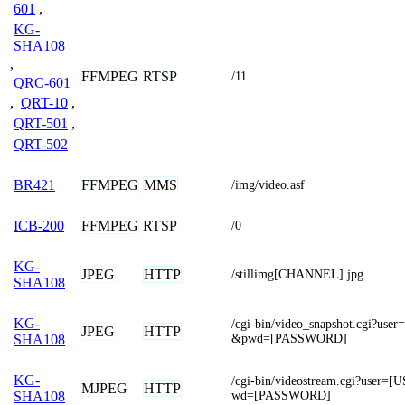
601
,
KG-
SHA108
,
FFMPEG
RTSP
/11
QRC-601
,
QRT-10
,
QRT-501
,
QRT-502
FFMPEG
MMS
BR421
/img/video.asf
FFMPEG
RTSP
ICB-200
/0
KG-
JPEG
HTTP
/stillimg[CHANNEL].jpg
SHA108
KG-
/cgi-bin/video_snapshot.cgi?u
JPEG
HTTP
&pwd=[PASSWORD]
SHA108
KG-
/cgi-bin/videostream.cgi?use
MJPEG
HTTP
wd=[PASSWORD]
SHA108