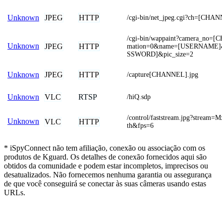
JPEG
HTTP
Unknown
/cgi-bin/net_jpeg.cgi?ch=[CHA
/cgi-bin/wappaint?camera_no=
Unknown
JPEG
HTTP
mation=0&name=[USERNAME]&
SSWORD]&pic_size=2
JPEG
HTTP
Unknown
/capture[CHANNEL].jpg
VLC
RTSP
Unknown
/hiQ.sdp
/control/faststream.jpg?stream
Unknown
VLC
HTTP
th&fps=6
* iSpyConnect não tem afiliação, conexão ou associação com os
produtos de Kguard. Os detalhes de conexão fornecidos aqui são
obtidos da comunidade e podem estar incompletos, imprecisos ou
desatualizados. Não fornecemos nenhuma garantia ou assegurança
de que você conseguirá se conectar às suas câmeras usando estas
URLs.