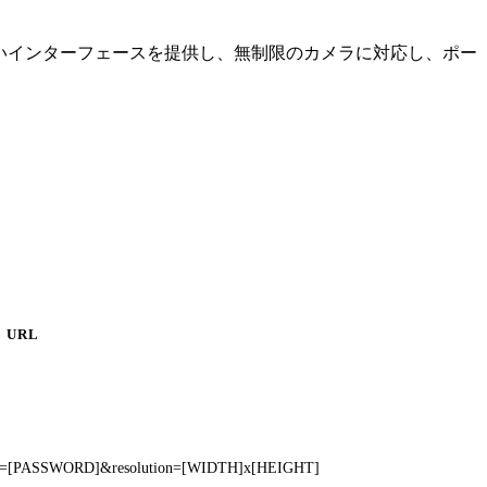
やすいインターフェースを提供し、無制限のカメラに対応し、ポー
URL
wd=[PASSWORD]&resolution=[WIDTH]x[HEIGHT]