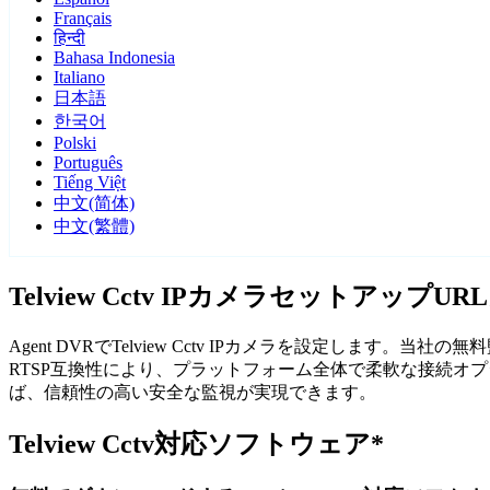
Français
हिन्दी
Bahasa Indonesia
Italiano
日本語
한국어
Polski
Português
Tiếng Việt
中文(简体)
中文(繁體)
Telview Cctv IPカメラセットアップU
Agent DVRでTelview Cctv IPカメラを設定します
RTSP互換性により、プラットフォーム全体で柔軟な接続オプショ
ば、信頼性の高い安全な監視が実現できます。
Telview Cctv対応ソフトウェア*