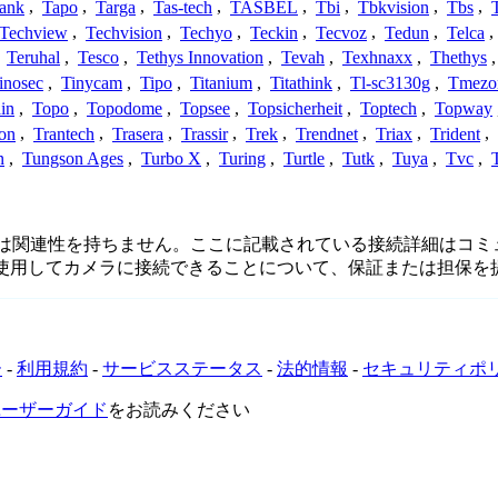
ank
,
Tapo
,
Targa
,
Tas-tech
,
TASBEL
,
Tbi
,
Tbkvision
,
Tbs
,
Techview
,
Techvision
,
Techyo
,
Teckin
,
Tecvoz
,
Tedun
,
Telca
,
,
Teruhal
,
Tesco
,
Tethys Innovation
,
Tevah
,
Texhnaxx
,
Thethys
inosec
,
Tinycam
,
Tipo
,
Titanium
,
Titathink
,
Tl-sc3130g
,
Tmezo
in
,
Topo
,
Topodome
,
Topsee
,
Topsicherheit
,
Toptech
,
Topway
con
,
Trantech
,
Trasera
,
Trassir
,
Trek
,
Trendnet
,
Triax
,
Trident
,
n
,
Tungson Ages
,
Turbo X
,
Turing
,
Turtle
,
Tutk
,
Tuya
,
Tvc
,
携関係、接続、または関連性を持ちません。ここに記載されている接続
を使用してカメラに接続できることについて、保証または担保を
ー
-
利用規約
-
サービスステータス
-
法的情報
-
セキュリティポ
VRユーザーガイド
をお読みください