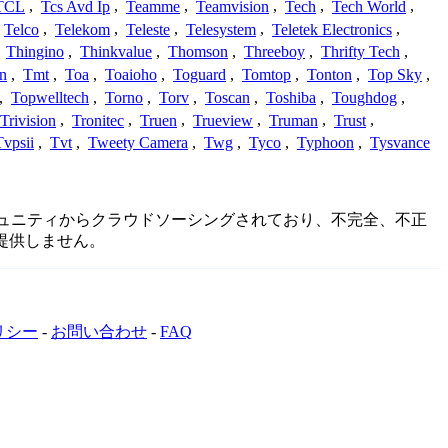
TCL
,
Tcs Avd Ip
,
Teamme
,
Teamvision
,
Tech
,
Tech World
,
Telco
,
Telekom
,
Teleste
,
Telesystem
,
Teletek Electronics
,
,
Thingino
,
Thinkvalue
,
Thomson
,
Threeboy
,
Thrifty Tech
,
n
,
Tmt
,
Toa
,
Toaioho
,
Toguard
,
Tomtop
,
Tonton
,
Top Sky
,
,
Topwelltech
,
Torno
,
Torv
,
Toscan
,
Toshiba
,
Toughdog
,
Trivision
,
Tronitec
,
Truen
,
Trueview
,
Truman
,
Trust
,
Tvpsii
,
Tvt
,
Tweety Camera
,
Twg
,
Tyco
,
Typhoon
,
Tysvance
詳細はコミュニティからクラウドソーシングされており、不完全、不正
提供しません。
リシー
-
お問い合わせ
-
FAQ