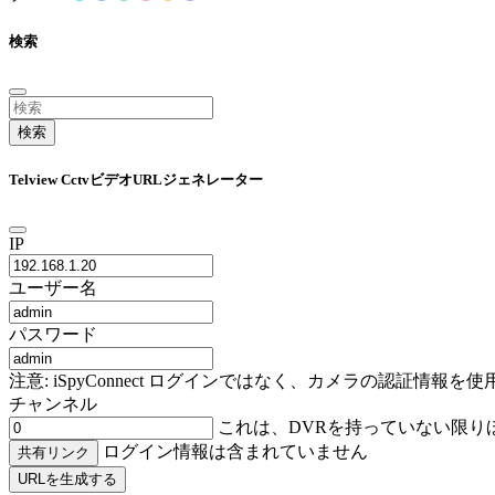
検索
検索
Telview CctvビデオURLジェネレーター
IP
ユーザー名
パスワード
注意: iSpyConnect ログインではなく、カメラの認証
チャンネル
これは、DVRを持っていない限り
ログイン情報は含まれていません
共有リンク
URLを生成する