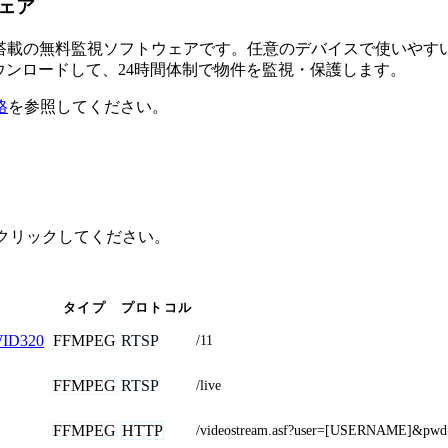
ウェア
るAI搭載の無料監視ソフトウェアです。任意のデバイスで使い
ダウンロードして、24時間体制で物件を監視・保護します。
格
を参照してください。
デルをクリックしてください。
タイプ
プロトコル
FFMPEG
RTSP
ID320
/11
FFMPEG
RTSP
/live
FFMPEG
HTTP
/videostream.asf?user=[USERNAME]&p